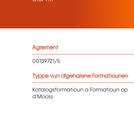
Agrement
00139721/5
Typpe vun ofgehalene Formatiounen
Katalogsformatioun a Formatioun op
d'Mooss