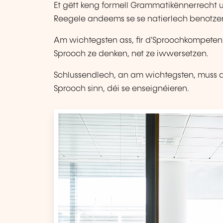
Et gëtt keng formell Grammatikënnerrecht
Reegele andeems se se natierlech benotze
Am wichtegsten ass, fir d'Sproochkompetenz
Sprooch ze denken, net ze iwwersetzen.
Schlussendlech, an am wichtegsten, muss 
Sprooch sinn, déi se enseignéieren.