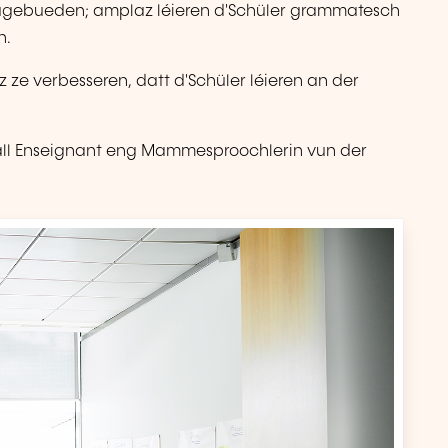
 ugebueden; amplaz léieren d'Schüler grammatesch
n.
 ze verbesseren, datt d'Schüler léieren an der
all Enseignant eng Mammesproochlerin vun der