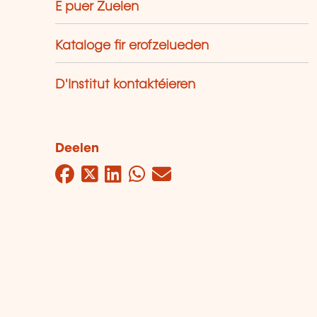
E puer Zuelen
Kataloge fir erofzelueden
D'Institut kontaktéieren
Deelen
Facebook
Twitter
LinkedIn
WhatsApp
Mail