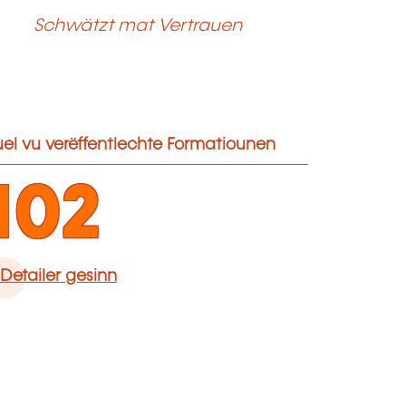
Schwätzt mat Vertrauen
el vu verëffentlechte Formatiounen
102
Detailer gesinn