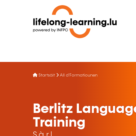
Startsäit
All d'Formatiounen
Berlitz Languag
Training
S.à r.l.