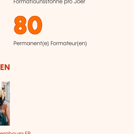
Formatiounsstonne pro Joer
80
Permanent(e) Formateur(en)
DEN