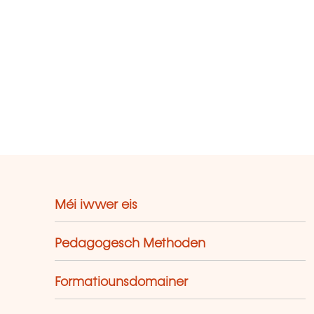
Méi iwwer eis
Pedagogesch Methoden
Formatiounsdomainer