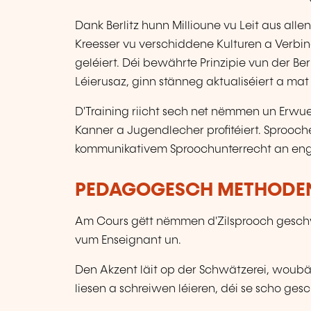
Dank Berlitz hunn Millioune vu Leit aus all
Kreesser vu verschiddene Kulturen a Verbi
geléiert. Déi bewährte Prinzipie vun der B
Léierusaz, ginn stänneg aktualiséiert a ma
D'Training riicht sech net nëmmen un Erw
Kanner a Jugendlecher profitéiert. Sprooch
kommunikativem Sproochunterrecht an enger r
PEDAGOGESCH METHODE
Am Cours gëtt nëmmen d'Zilsprooch geschwa
vum Enseignant un.
Den Akzent läit op der Schwätzerei, woub
liesen a schreiwen léieren, déi se scho ge