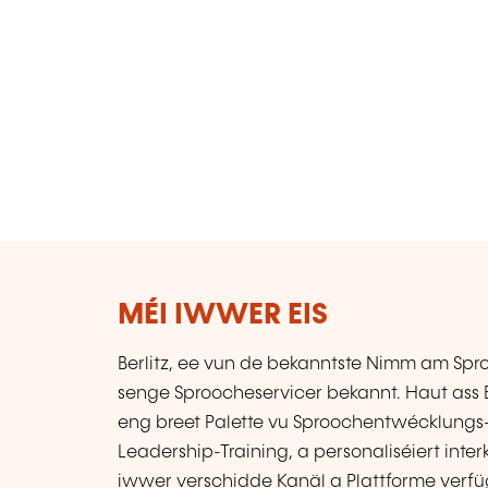
MÉI IWWER EIS
Berlitz, ee vun de bekanntste Nimm am Sproo
senge Sproocheservicer bekannt. Haut ass Be
eng breet Palette vu Sproochentwécklung
Leadership-Training, a personaliséiert inter
iwwer verschidde Kanäl a Plattforme verfü