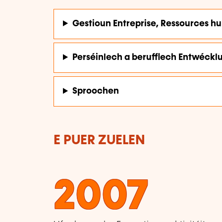
Gestioun Entreprise, Ressources h
Perséinlech a berufflech Entwéckl
Sproochen
E PUER ZUELEN
2007