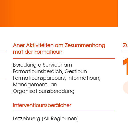
Aner Aktivitéiten am Zesummenhang
Zu
mat der Formatioun
Berodung a Servicer am
Formatiounsberäich, Gestioun
Formatiounsparcours, Informatioun,
Management- an
Organisatiounsberodung
Interventiounsberäicher
Lëtzebuerg (All Regiounen)