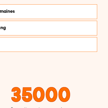
umaines
ung
35000