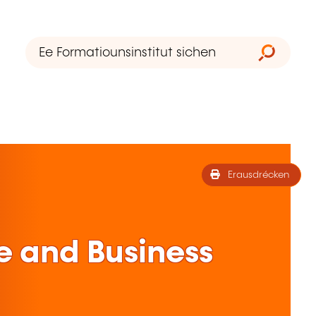
Erausdrécken
e and Business