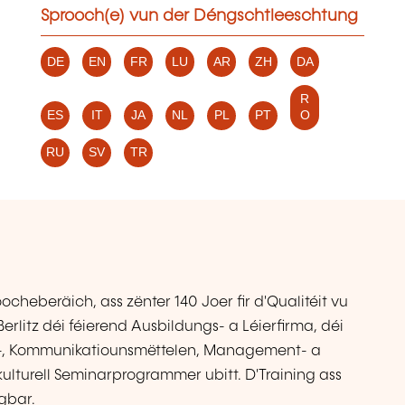
Sprooch(e) vun der Déngschtleeschtung
DE
EN
FR
LU
AR
ZH
DA
R
ES
IT
JA
NL
PL
PT
O
RU
SV
TR
cheberäich, ass zënter 140 Joer fir d'Qualitéit vu
rlitz déi féierend Ausbildungs- a Léierfirma, déi
s-, Kommunikatiounsmëttelen, Management- a
kulturell Seminarprogrammer ubitt. D'Training ass
gbar.