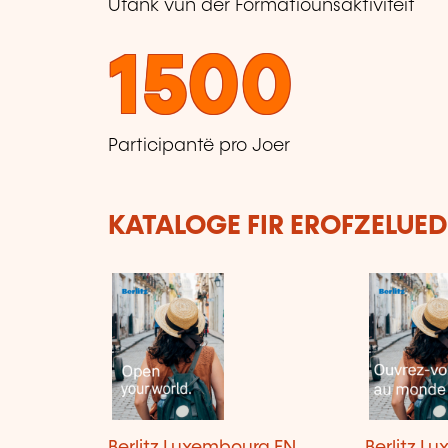
Ufank vun der Formatiounsaktivitéit
1500
Participantë pro Joer
KATALOGE FIR EROFZELUE