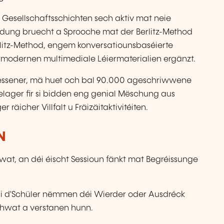
en Gesellschaftsschichten sech aktiv mat neie
ndung bruecht a Sprooche mat der Berlitz-Method
erlitz-Method, engem konversatiounsbaséierte
t modernen multimediale Léiermaterialien ergänzt.
uessener, mä huet och bal 90.000 ageschriwwene
elager fir si bidden eng genial Mëschung aus
äicher Villfalt u Fräizäitaktivitéiten.
N
t, an déi éischt Sessioun fänkt mat Begréissunge
äi d'Schüler nëmmen déi Wierder oder Ausdréck
schwat a verstanen hunn.