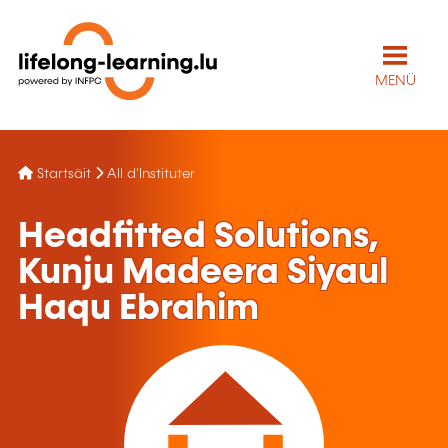
MENÜ
Startsäit
All d'Instituter
Headfitted Solutions,
Kunju Madeera Siyaul
Haqu Ebrahim