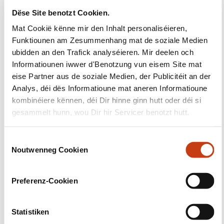
Dëse Site benotzt Cookien.
Mat Cookië kënne mir den Inhalt personaliséieren,
Suivéiert eis!
Funktiounen am Zesummenhang mat de soziale Medien
ubidden an den Trafick analyséieren. Mir deelen och
Facebook
Twitter
LinkedIn
YouTube
Ins
Informatiounen iwwer d'Benotzung vun eisem Site mat
eise Partner aus de soziale Medien, der Publicitéit an der
Analys, déi dës Informatioune mat aneren Informatioune
kombinéiere kënnen, déi Dir hinne ginn hutt oder déi si
gesammelt hunn, wou Dir hir Servicer benotzt hutt.
Eis kontaktéieren
C
Noutwenneg Cookien
o
n
s
Preferenz-Cookien
e
n
Abonéiert Iech op Formanews,
t
Statistiken
d'Newsletter iwwer
S