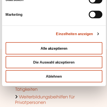
i
lebenslangen Lernens
g
Marketing
u
Mehr dazu
n
g
Einzelheiten anzeigen
s
Sich anmelden
a
u
Alle akzeptieren
s
w
Schneller Zugang
Die Auswahl akzeptieren
a
h
Anhand von Weiterbildungsfeldern
l
Ablehnen
suchen
Suche nach Berufen und
Tätigkeiten
Weiterbildungsbeihilfen für
Privatpersonen