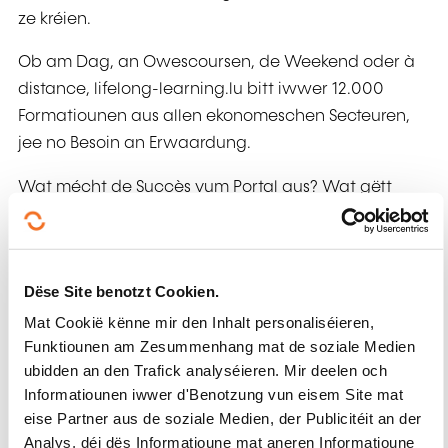
ze kréien.
Ob am Dag, an Owescoursen, de Weekend oder à
distance, lifelong-learning.lu bitt iwwer 12.000
Formatiounen aus allen ekonomeschen Secteuren,
jee no Besoin an Erwaardung.
Wat mécht de Succès vum Portal aus? Wat gëtt
genee ugebueden? Wien hëlt u wat fir enge
Formatiounen deel?
Am Fong geet dem Sujet an de Froen op de Fong.
Dëse Site benotzt Cookien.
Am Studio sinn d'Anne Oswald, Responsabel vu
Mat Cookië kënne mir den Inhalt personaliséieren,
lifelong-learning.lu an d'Cathia Gromczyk,
Funktiounen am Zesummenhang mat de soziale Medien
Responsabel fir d'Kommunikatioun beim INFPC.
ubidden an den Trafick analyséieren. Mir deelen och
D'Natasha Ehrmann féiert duerch d'Gespréich.
Informatiounen iwwer d'Benotzung vun eisem Site mat
eise Partner aus de soziale Medien, der Publicitéit an der
Analys, déi dës Informatioune mat aneren Informatioune