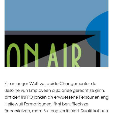
Fir an enger Welt vu rapide Changementer de
Besoine vun Employéen a Salariéë gerecht ze ginn,
bitt den INFPC jonken an erwuessene Persounen eng
Hellewull Formatiounen, fir si berufflech ze
ënnerstëtzen, mam But eng zertifiéiert Qualifikatioun