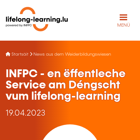
MENÜ
Startsäit
News aus dem Weiderbildungswiesen
INFPC - en ëffentleche
Service am Déngscht
vum lifelong-learning
19.04.2023