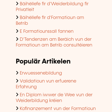
Bäihëllefe fir d'Weiderbildung fir
Privatleit
Bäihëllefe fir d'Formatioun am
Betrib
E Formatiounssall fannen
D'Tendenzen am Beräich vun der
Formatioun am Betrib consultéieren
Populär Artikelen
Erwuessenebildung
Validatioun vun erfuerene
Erfahrung
En Diplom iwwer de Wee vun der
Weiderbildung kréien
Kofinanzement vun der Formatioun