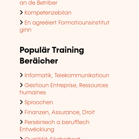
an de Betriber
Kompetenzebilan
En agreéiert Formatiounsinstitut
ginn
Populär Training
Beräicher
Informatik, Telekommunikatioun
Gestioun Entreprise, Ressources
humaines
Sproochen
Finanzen, Assurance, Droit
Perséinlech a berufflech
Entwécklung