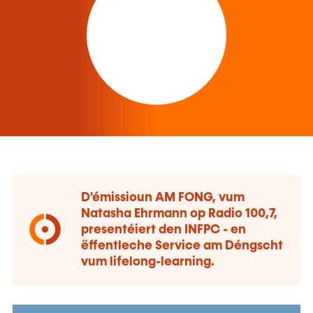
D'émissioun AM FONG, vum
Natasha Ehrmann op Radio 100,7,
presentéiert den INFPC - en
ëffentleche Service am Déngscht
vum lifelong-learning.