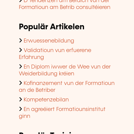
D'Tendenzen am Beräich vun der
Formatioun am Betrib consultéieren
Populär Artikelen
Erwuessenebildung
Validatioun vun erfuerene
Erfahrung
En Diplom iwwer de Wee vun der
Weiderbildung kréien
Kofinanzement vun der Formatioun
an de Betriber
Kompetenzebilan
En agreéiert Formatiounsinstitut
ginn