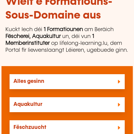
Wielt e Formatiouns-
Sous-Domaine aus
Kuckt Iech déi
1 Formatiounen
am Beräich
Fëscherei, Aquakultur
un, déi vun
1
Memberinstituter
op lifelong-learning.lu, dem
Portal fir liewenslaangt Léieren, ugebuede ginn.
Alles gesinn
Aquakultur
Fëschzuucht