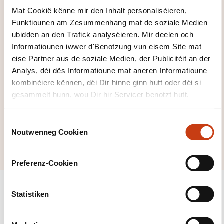
Mat Cookië kënne mir den Inhalt personaliséieren,
Funktiounen am Zesummenhang mat de soziale Medien
ubidden an den Trafick analyséieren. Mir deelen och
Informatiounen iwwer d'Benotzung vun eisem Site mat
Klickt hei, fir all
eise Partner aus de soziale Medien, der Publicitéit an der
Analys, déi dës Informatioune mat aneren Informatioune
d'Domainer ze
kombinéiere kënnen, déi Dir hinne ginn hutt oder déi si
gesinn
gesammelt hunn, wou Dir hir Servicer benotzt hutt.
Landwirtschaft,
Liewensmëttelindus
C
Noutwenneg Cookien
trie
o
n
s
Preferenz-Cookien
e
n
t
Statistiken
S
e