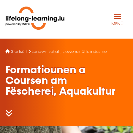
MENÜ
Startsäit
Landwirtschaft, Liewensmëttelindustrie
Formatiounen a
Coursen am
Fëscherei, Aquakultur