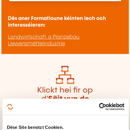
Dës aner Formatioune kéinten Iech och
interesséieren:
Landwirtschaft a Planzebau
Liewensmëttelindustrie
Klickt hei fir op
d'
Säit vun de
Famille vu
Formatiounsdomain
er zeréckzegoen
Dëse Site benotzt Cookien.