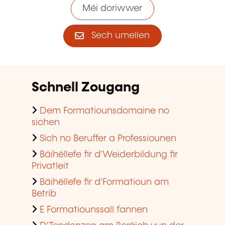
Méi doriwwer
Sech umellen
Schnell Zougang
Dem Formatiounsdomaine no
sichen
Sich no Beruffer a Professiounen
Bäihëllefe fir d'Weiderbildung fir
Privatleit
Bäihëllefe fir d'Formatioun am
Betrib
E Formatiounssall fannen