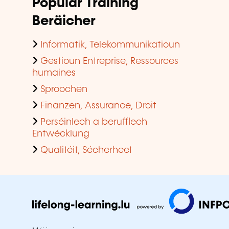
Populär Training
Beräicher
Informatik, Telekommunikatioun
Gestioun Entreprise, Ressources
humaines
Sproochen
Finanzen, Assurance, Droit
Perséinlech a berufflech
Entwécklung
Qualitéit, Sécherheet