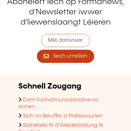
Abonéiert Iech op Formanews,
d'Newsletter iwwer
d'liewenslaangt Léieren
Méi doriwwer
Sech umellen
Schnell Zougang
Dem Formatiounsdomaine no
sichen
Sich no Beruffer a Professiounen
Bäihëllefe fir d'Weiderbildung fir