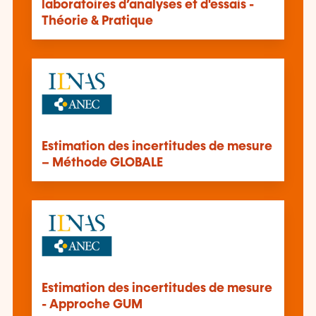
laboratoires d’analyses et d'essais -
Théorie & Pratique
Estimation des incertitudes de mesure
– Méthode GLOBALE
Estimation des incertitudes de mesure
- Approche GUM