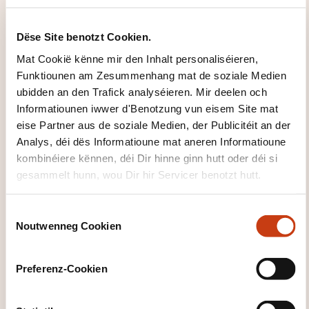
Dëse Site benotzt Cookien.
Mat Cookië kënne mir den Inhalt personaliséieren,
Fondamentaux de la métrologie
Funktiounen am Zesummenhang mat de soziale Medien
ubidden an den Trafick analyséieren. Mir deelen och
Informatiounen iwwer d'Benotzung vun eisem Site mat
All d'Formatioune gesinn
eise Partner aus de soziale Medien, der Publicitéit an der
Analys, déi dës Informatioune mat aneren Informatioune
kombinéiere kënnen, déi Dir hinne ginn hutt oder déi si
gesammelt hunn, wou Dir hir Servicer benotzt hutt.
Dës aner Formatioune kéinten Iech och
interesséieren:
C
AMDEC
Net destruktiv Kontroll
Thermografie
Noutwenneg Cookien
o
Zouverlässegkeet
n
s
Preferenz-Cookien
e
n