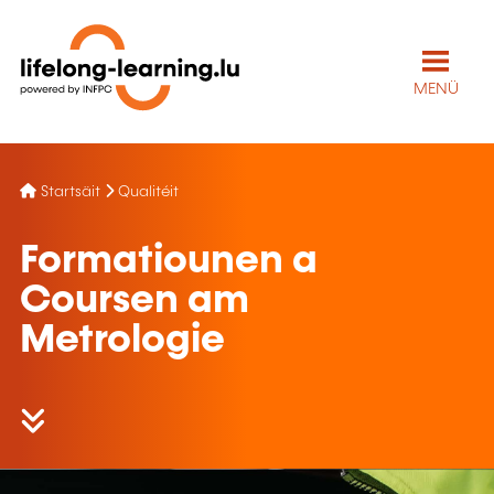
MENÜ
Startsäit
Qualitéit
Formatiounen a
Coursen am
Metrologie