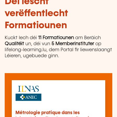
Déi lescht
verëffentlecht
Formatiounen
Kuckt Iech déi
11 Formatiounen
am Beräich
Qualitéit
un, déi vun
5 Memberinstituter
op
lifelong-learning.lu, dem Portal fir liewenslaangt
Léieren, ugebuede ginn.
Métrologie pratique dans les