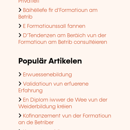
Privatleit
Bäihëllefe fir d'Formatioun am
Betrib
E Formatiounssall fannen
D'Tendenzen am Beräich vun der
Formatioun am Betrib consultéieren
Populär Artikelen
Erwuessenebildung
Validatioun vun erfuerene
Erfahrung
En Diplom iwwer de Wee vun der
Weiderbildung kréien
Kofinanzement vun der Formatioun
an de Betriber