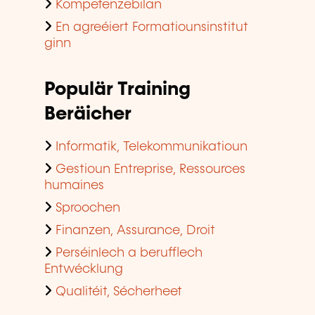
Kompetenzebilan
En agreéiert Formatiounsinstitut
ginn
Populär Training
Beräicher
Informatik, Telekommunikatioun
Gestioun Entreprise, Ressources
humaines
Sproochen
Finanzen, Assurance, Droit
Perséinlech a berufflech
Entwécklung
Qualitéit, Sécherheet