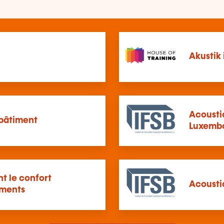
Akustik
Acousti
 bâtiment
Luxemb
t le confort
Acousti
iments