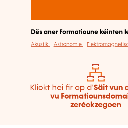
Dës aner Formatioune kéinten I
Akustik
Astronomie
Elektromagneti
Klickt hei fir op d'
Säit vun 
vu Formatiounsdoma
zeréckzegoen