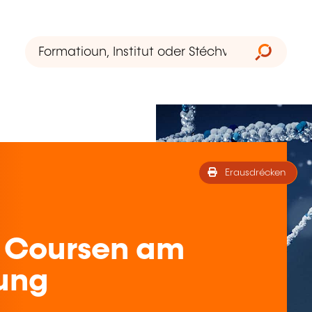
Erausdrécken
 Coursen am
ung