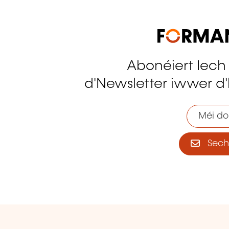
Abonéiert Iech
tagram
d'Newsletter iwwer d'
Méi do
Sech 