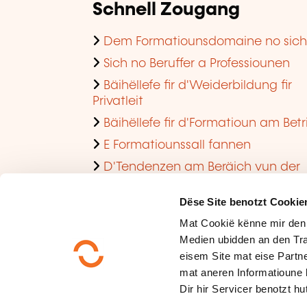
Schnell Zougang
Dem Formatiounsdomaine no sic
Sich no Beruffer a Professiounen
Bäihëllefe fir d'Weiderbildung fir
Privatleit
Bäihëllefe fir d'Formatioun am Betr
E Formatiounssall fannen
D'Tendenzen am Beräich vun der
Formatioun am Betrib consultéieren
Dëse Site benotzt Cookie
Mat Cookië kënne mir den
Medien ubidden an den Tra
eisem Site mat eise Partne
mat aneren Informatioune 
Dir hir Servicer benotzt hut