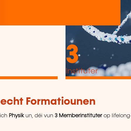
3
Instituter
tlecht Formatiounen
ich
Physik
un, déi vun
3 Memberinstituter
op lifelong