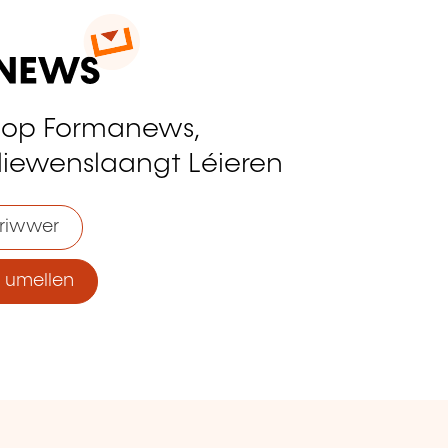
 op Formanews,
liewenslaangt Léieren
riwwer
umellen