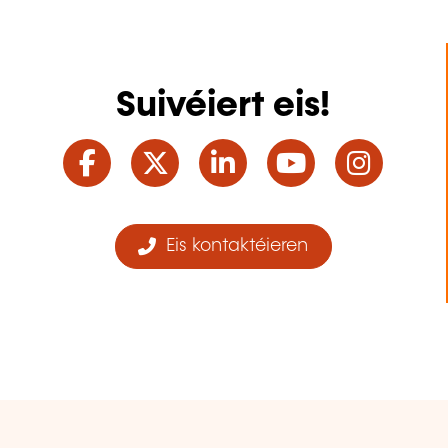
Suivéiert eis!
Facebook
Twitter
LinkedIn
YouTube
Ins
Eis kontaktéieren