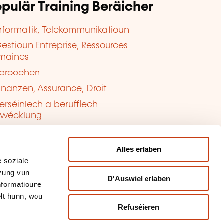
pulär Training Beräicher
nformatik, Telekommunikatioun
estioun Entreprise, Ressources
maines
proochen
inanzen, Assurance, Droit
erséinlech a berufflech
twécklung
ualitéit, Sécherheet
Alles erlaben
 soziale
tzung vun
D'Auswiel erlaben
Informatioune
lt hunn, wou
Refuséieren