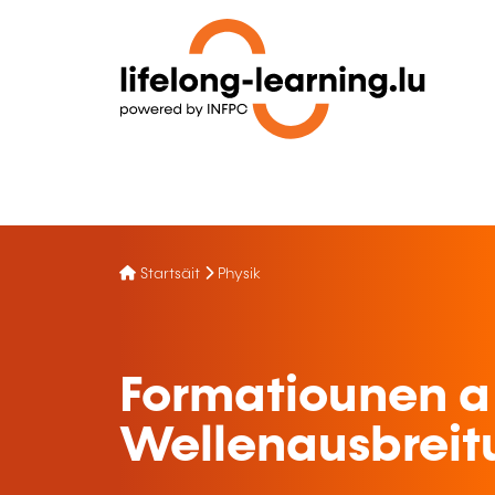
Startsäit
Physik
Formatiounen a
Wellenausbreit