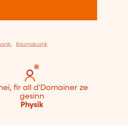
anik
Raumakustik
hei, fir all d'Domainer ze
gesinn
Physik