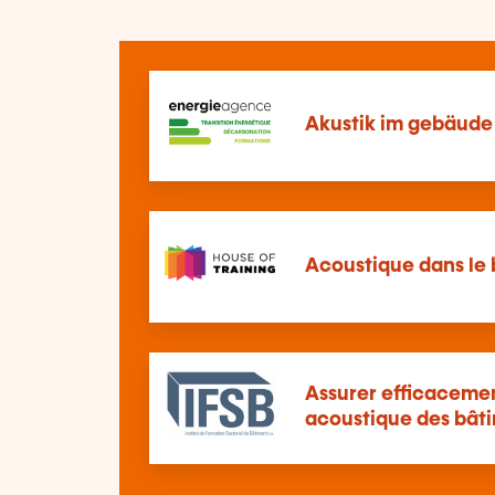
Akustik im gebäude
Acoustique dans le
Assurer efficacemen
acoustique des bât