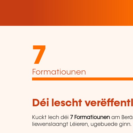
7
Formatiounen
Déi lescht verëffen
Kuckt Iech déi
7 Formatiounen
am Berä
liewenslaangt Léieren, ugebuede ginn.