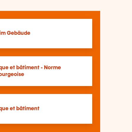
 im Gebäude
que et bâtiment - Norme
ourgeoise
que et bâtiment