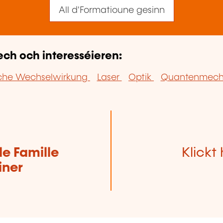
All d'Formatioune gesinn
ech och interesséieren:
sche Wechselwirkung
Laser
Optik
Quantenmech
de Famille
Klickt 
iner