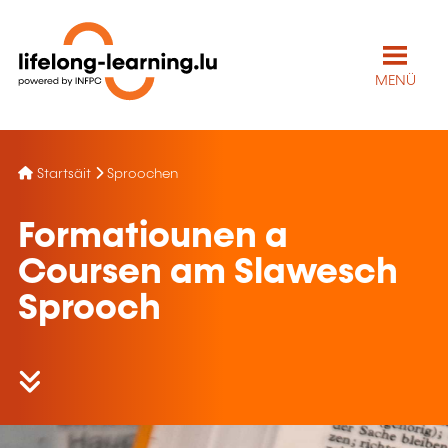
MENÜ
Startsäit
Sproochen
Formatiounen a
Coursen am Slawesch
Sprooch