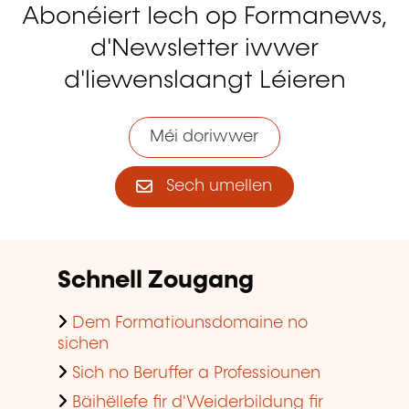
Abonéiert Iech op Formanews,
d'Newsletter iwwer
d'liewenslaangt Léieren
Méi doriwwer
Sech umellen
Schnell Zougang
Dem Formatiounsdomaine no
sichen
Sich no Beruffer a Professiounen
Bäihëllefe fir d'Weiderbildung fir