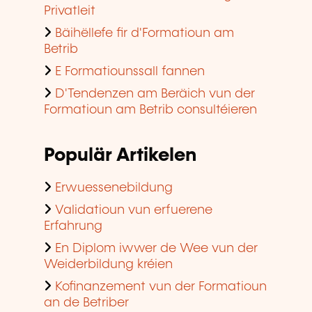
Privatleit
Bäihëllefe fir d'Formatioun am
Betrib
E Formatiounssall fannen
D'Tendenzen am Beräich vun der
Formatioun am Betrib consultéieren
Populär Artikelen
Erwuessenebildung
Validatioun vun erfuerene
Erfahrung
En Diplom iwwer de Wee vun der
Weiderbildung kréien
Kofinanzement vun der Formatioun
an de Betriber