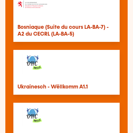
Bosniaque (Suite du cours LA-BA-7) -
A2 du CECRL (LA-BA-5)
Ukrainesch - Wëllkomm A1.1