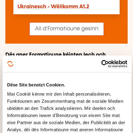
Ukrainesch - Wëllkomm A1.2
All d'Formatioune gesinn
Dës aner Formatioune kéinten Iech och
interesséieren:
Afrikanesch Sprooch
Al Sprooch
Alphabetiséierung
Arabesch
Blanneschrëft
Dëse Site benotzt Cookien.
Chinesesch
Däitsch
Däitsch am Alldag
Mat Cookië kënne mir den Inhalt personaliséieren,
Däitsch Handelssprooch
Däitsch Technik
Funktiounen am Zesummenhang mat de soziale Medien
Däitsch Tourismus
Dänesch
Englesch
Englesch am Alldag
Englesch
ubidden an den Trafick analyséieren. Mir deelen och
Handelssprooch
Englesch Sekretariat
Informatiounen iwwer d'Benotzung vun eisem Site mat
Englesch Technik
Englesch Tourismus
eise Partner aus de soziale Medien, der Publicitéit an der
Esperanto
Finnesch
Franséisch
Franséisch
Analys, déi dës Informatioune mat aneren Informatioune