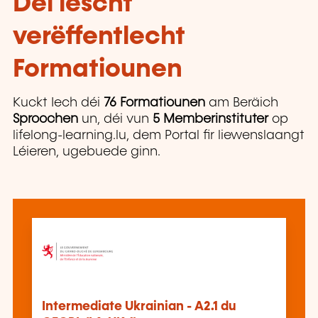
Déi lescht
verëffentlecht
Formatiounen
Kuckt Iech déi
76 Formatiounen
am Beräich
Sproochen
un, déi vun
5 Memberinstituter
op
lifelong-learning.lu, dem Portal fir liewenslaangt
Léieren, ugebuede ginn.
Intermediate Ukrainian - A2.1 du