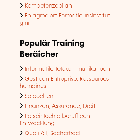
Kompetenzebilan
En agreéiert Formatiounsinstitut
ginn
Populär Training
Beräicher
Informatik, Telekommunikatioun
Gestioun Entreprise, Ressources
humaines
Sproochen
Finanzen, Assurance, Droit
Perséinlech a berufflech
Entwécklung
Qualitéit, Sécherheet