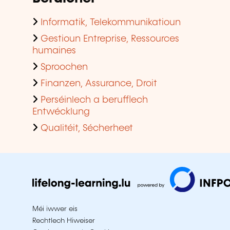
Informatik, Telekommunikatioun
Gestioun Entreprise, Ressources
humaines
Sproochen
Finanzen, Assurance, Droit
Perséinlech a berufflech
Entwécklung
Qualitéit, Sécherheet
Méi iwwer eis
Rechtlech Hiweiser