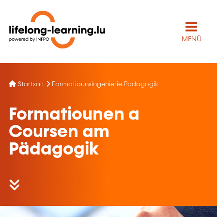
MENÜ
Startsäit
Formatiounsingenierie Pädagogik
Formatiounen a
Coursen am
Pädagogik