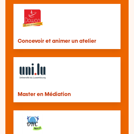
Concevoir et animer un atelier
Master en Médiation