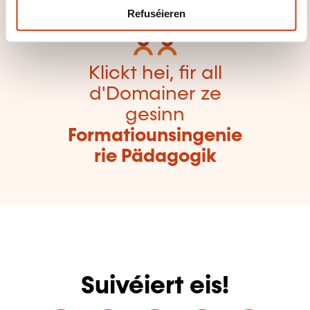
Refuséieren
Klickt hei, fir all
d'Domainer ze
gesinn
Formatiounsingenie
rie Pädagogik
Suivéiert eis!