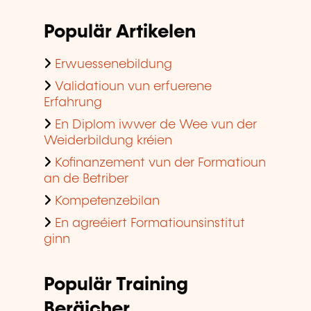
Populär Artikelen
Erwuessenebildung
Validatioun vun erfuerene
Erfahrung
En Diplom iwwer de Wee vun der
Weiderbildung kréien
Kofinanzement vun der Formatioun
an de Betriber
Kompetenzebilan
En agreéiert Formatiounsinstitut
ginn
Populär Training
Beräicher