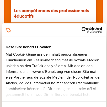
Les compétences des professionnels
éducatifs
All d'Formatioune gesinn
Dëse Site benotzt Cookien.
Mat Cookië kënne mir den Inhalt personaliséieren,
Dës aner Formatioune kéinten Iech och
Funktiounen am Zesummenhang mat de soziale Medien
interesséieren:
ubidden an den Trafick analyséieren. Mir deelen och
Akaf Formatioun
Begleedung Formatioun
Informatiounen iwwer d'Benotzung vun eisem Site mat
Formatioun Enseignant
Formatioun Formateur
eise Partner aus de soziale Medien, der Publicitéit an der
Formatioun occasionnelle Formateur
Analys, déi dës Informatioune mat aneren Informatioune
Formatioun spezialiséierte Formateur
kombinéiere kënnen, déi Dir hinne ginn hutt oder déi si
Formatiounsingenierie
Formatiounsplang
gesammelt hunn, wou Dir hir Servicer benotzt hutt.
Gestioun Formatioun
Kenntnes
Unterrechtsprogramm
Kognitiv