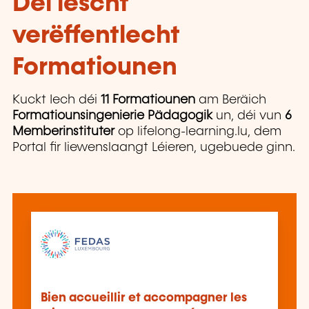
Déi lescht
verëffentlecht
Formatiounen
Kuckt Iech déi
11 Formatiounen
am Beräich
Formatiounsingenierie Pädagogik
un, déi vun
6
Memberinstituter
op lifelong-learning.lu, dem
Portal fir liewenslaangt Léieren, ugebuede ginn.
Bien accueillir et accompagner les