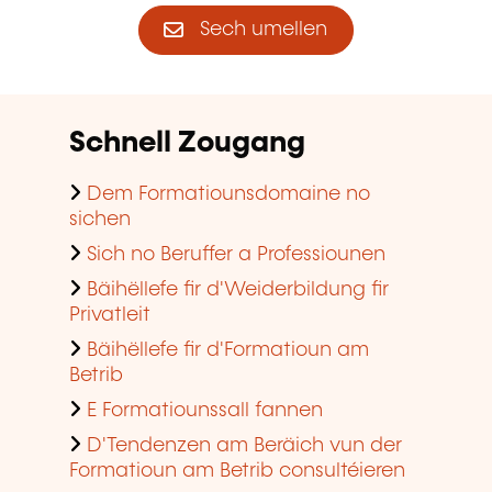
Sech umellen
Schnell Zougang
Dem Formatiounsdomaine no
sichen
Sich no Beruffer a Professiounen
Bäihëllefe fir d'Weiderbildung fir
Privatleit
Bäihëllefe fir d'Formatioun am
Betrib
E Formatiounssall fannen
D'Tendenzen am Beräich vun der
Formatioun am Betrib consultéieren