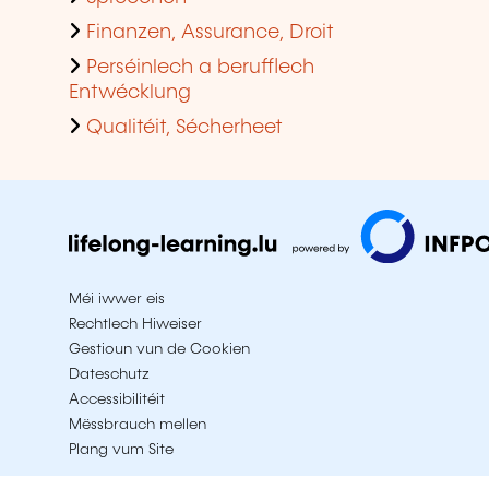
Finanzen, Assurance, Droit
Perséinlech a berufflech
Entwécklung
Qualitéit, Sécherheet
Méi iwwer eis
Rechtlech Hiweiser
Gestioun vun de Cookien
Dateschutz
Accessibilitéit
Mëssbrauch mellen
Plang vum Site