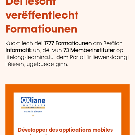
Déi lescht
verëffentlecht
Formatiounen
Kuckt Iech déi
1777 Formatiounen
am Beräich
Informatik
un, déi vun
73 Memberinstituter
op
lifelong-learning.lu, dem Portal fir liewenslaangt
Léieren, ugebuede ginn.
Développer des applications mobiles