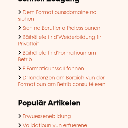
Dem Formatiounsdomaine no
sichen
Sich no Beruffer a Professiounen
Bäihëllefe fir d'Weiderbildung fir
Privatleit
Bäihëllefe fir d'Formatioun am
Betrib
E Formatiounssall fannen
D'Tendenzen am Beräich vun der
Formatioun am Betrib consultéieren
Populär Artikelen
Erwuessenebildung
Validatioun vun erfuerene