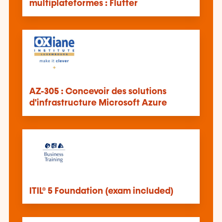
multiplateformes : Flutter
AZ-305 : Concevoir des solutions
d'infrastructure Microsoft Azure
ITIL® 5 Foundation (exam included)