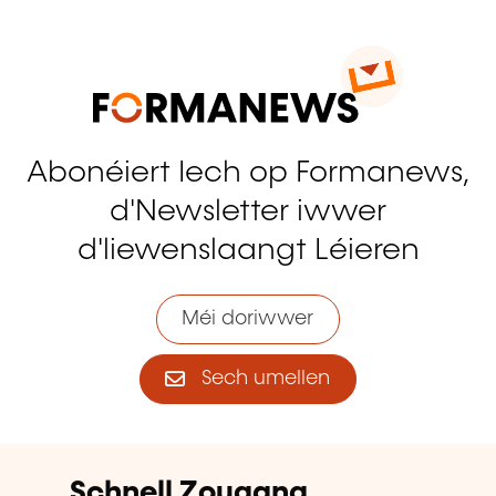
Abonéiert Iech op Formanews,
d'Newsletter iwwer
d'liewenslaangt Léieren
Méi doriwwer
Sech umellen
Schnell Zougang