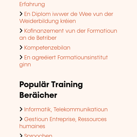
Erfahrung
En Diplom iwwer de Wee vun der
Weiderbildung kréien
Kofinanzement vun der Formatioun
an de Betriber
Kompetenzebilan
En agreéiert Formatiounsinstitut
ginn
Populär Training
Beräicher
Informatik, Telekommunikatioun
Gestioun Entreprise, Ressources
humaines
Sproochen