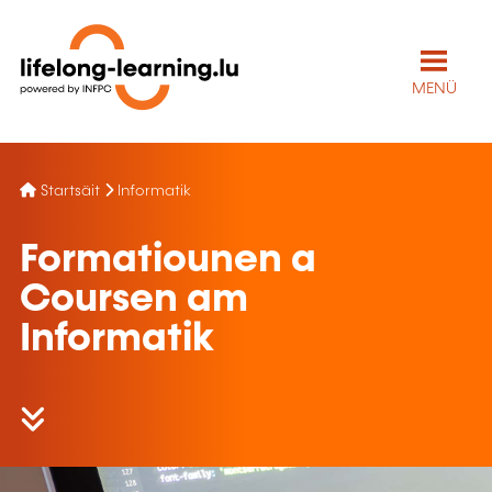
MENÜ
Startsäit
Informatik
Formatiounen a
Coursen am
Informatik