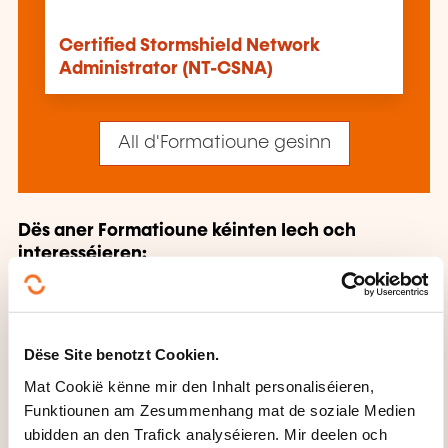
Certified Stormshield Network
Administrator (NT-CSNA)
All d'Formatioune gesinn
Dës aner Formatioune kéinten Iech och
interesséieren:
Administratioun Base de données
Agil
Method
Analys Programmatioun
Analysmethode
Android
Architektur
Dëse Site benotzt Cookien.
Informatiounssystem
Betribssystem
Big Data
Mat Cookië kënne mir den Inhalt personaliséieren,
Blockchain
Bureautique
Business Intelligence
Funktiounen am Zesummenhang mat de soziale Medien
Business Intelligence
Cloud Computing
CMMI
COBIT
Data Analytics
Data Science
ubidden an den Trafick analyséieren. Mir deelen och