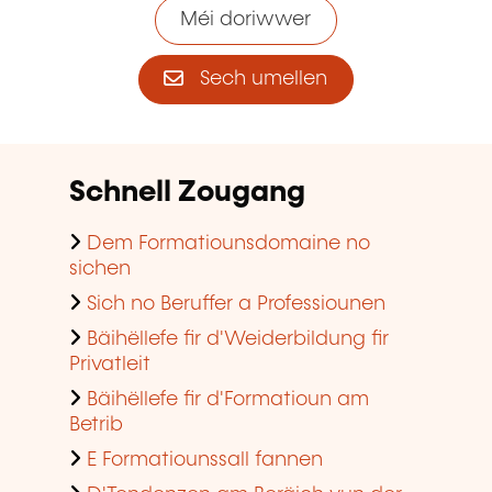
Méi doriwwer
Sech umellen
Schnell Zougang
Dem Formatiounsdomaine no
sichen
Sich no Beruffer a Professiounen
Bäihëllefe fir d'Weiderbildung fir
Privatleit
Bäihëllefe fir d'Formatioun am
Betrib
E Formatiounssall fannen