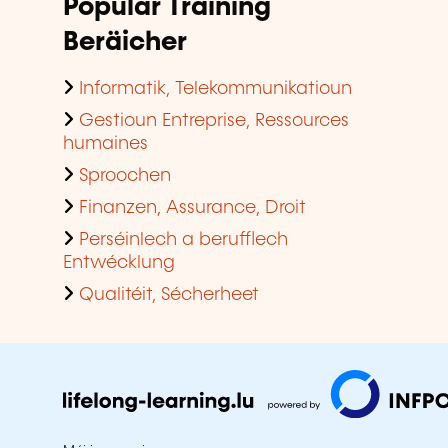
Populär Training
Beräicher
Informatik, Telekommunikatioun
Gestioun Entreprise, Ressources
humaines
Sproochen
Finanzen, Assurance, Droit
Perséinlech a berufflech
Entwécklung
Qualitéit, Sécherheet