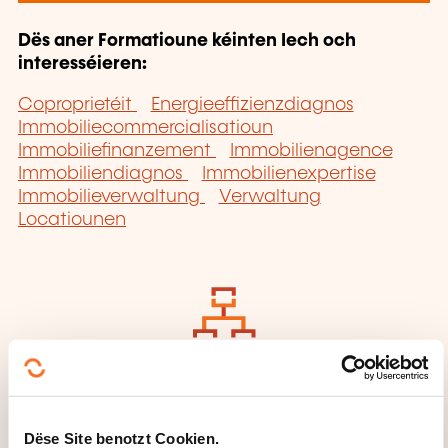
Dës aner Formatioune kéinten Iech och
interesséieren:
Coproprietéit
Energieeffizienzdiagnos
Immobiliecommercialisatioun
Immobiliefinanzement
Immobilienagence
Immobiliendiagnos
Immobilienexpertise
Immobilieverwaltung
Verwaltung
Locatiounen
Klickt hei fir op
d'
Säit vun de
Famille vu
Dëse Site benotzt Cookien.