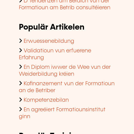
D'Tendenzen am Beräich vun der
Formatioun am Betrib consultéieren
Populär Artikelen
Erwuessenebildung
Validatioun vun erfuerene
Erfahrung
En Diplom iwwer de Wee vun der
Weiderbildung kréien
Kofinanzement vun der Formatioun
an de Betriber
Kompetenzebilan
En agreéiert Formatiounsinstitut
ginn