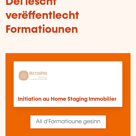
Déi lescht
verëffentlecht
Formatiounen
Initiation au Home Staging Immobilier
All d'Formatioune gesinn