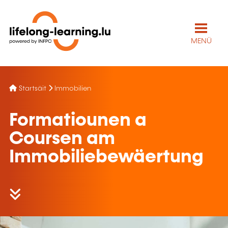
MENÜ
Startsäit
Immobilien
Formatiounen a
Coursen am
Immobiliebewäertung