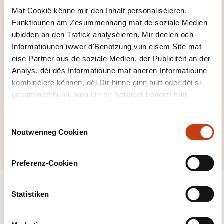
Formatiounsdomain
Mat Cookië kënne mir den Inhalt personaliséieren,
er zeréckzegoen
Funktiounen am Zesummenhang mat de soziale Medien
ubidden an den Trafick analyséieren. Mir deelen och
Informatiounen iwwer d'Benotzung vun eisem Site mat
eise Partner aus de soziale Medien, der Publicitéit an der
Analys, déi dës Informatioune mat aneren Informatioune
kombinéiere kënnen, déi Dir hinne ginn hutt oder déi si
Klickt hei, fir all
gesammelt hunn, wou Dir hir Servicer benotzt hutt.
d'Domainer ze
gesinn
C
Noutwenneg Cookien
Immobilien
o
n
s
Preferenz-Cookien
e
n
t
Statistiken
S
e