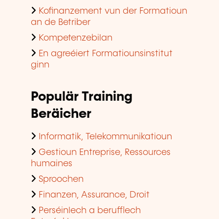
Kofinanzement vun der Formatioun
an de Betriber
Kompetenzebilan
En agreéiert Formatiounsinstitut
ginn
Populär Training
Beräicher
Informatik, Telekommunikatioun
Gestioun Entreprise, Ressources
humaines
Sproochen
Finanzen, Assurance, Droit
Perséinlech a berufflech