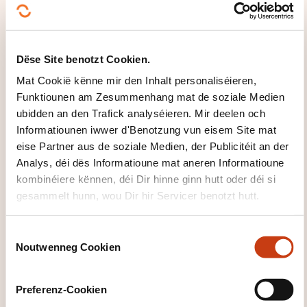
Klickt hei fir op
Dëse Site benotzt Cookien.
d'
Säit vun de
Mat Cookië kënne mir den Inhalt personaliséieren,
Famille vu
Funktiounen am Zesummenhang mat de soziale Medien
ubidden an den Trafick analyséieren. Mir deelen och
Formatiounsdomain
Informatiounen iwwer d'Benotzung vun eisem Site mat
er zeréckzegoen
eise Partner aus de soziale Medien, der Publicitéit an der
Analys, déi dës Informatioune mat aneren Informatioune
kombinéiere kënnen, déi Dir hinne ginn hutt oder déi si
gesammelt hunn, wou Dir hir Servicer benotzt hutt.
Klickt hei, fir all
C
Noutwenneg Cookien
o
d'Domainer ze
n
gesinn
s
Preferenz-Cookien
Industrial
e