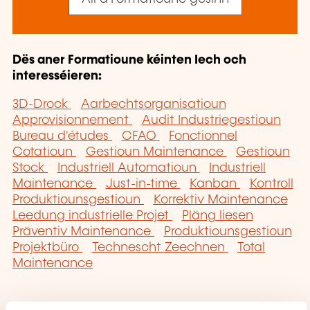
Dës aner Formatioune kéinten Iech och
interesséieren:
3D-Drock
Aarbechtsorganisatioun
Approvisionnement
Audit Industriegestioun
Bureau d'études
CFAO
Fonctionnel
Cotatioun
Gestioun Maintenance
Gestioun
Stock
Industriell Automatioun
Industriell
Maintenance
Just-in-time
Kanban
Kontroll
Produktiounsgestioun
Korrektiv Maintenance
Leedung industrielle Projet
Pläng liesen
Präventiv Maintenance
Produktiounsgestioun
Projektbüro
Technescht Zeechnen
Total
Maintenance