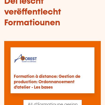
Déi lescht
verëffentlecht
Formatiounen
Formation à distance: Gestion de
production: Ordonnancement
d'atelier - Les bases
All d'Formatioune gesinn