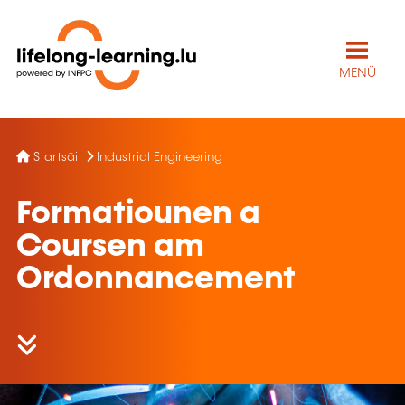
MENÜ
Startsäit
Industrial Engineering
Formatiounen a
Coursen am
Ordonnancement