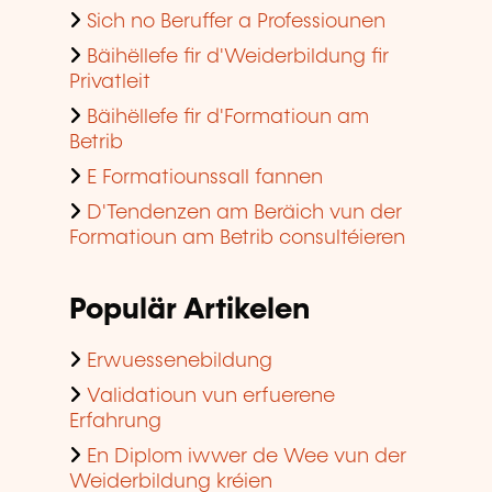
Sich no Beruffer a Professiounen
Bäihëllefe fir d'Weiderbildung fir
Privatleit
Bäihëllefe fir d'Formatioun am
Betrib
E Formatiounssall fannen
D'Tendenzen am Beräich vun der
Formatioun am Betrib consultéieren
Populär Artikelen
Erwuessenebildung
Validatioun vun erfuerene
Erfahrung
En Diplom iwwer de Wee vun der
Weiderbildung kréien