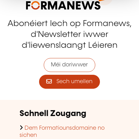
Abonéiert Iech op Formanews,
d'Newsletter iwwer
d'liewenslaangt Léieren
Méi doriwwer
Sech umellen
Schnell Zougang
Dem Formatiounsdomaine no
sichen