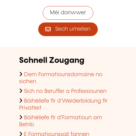
Méi doriwwer
Sech umellen
Schnell Zougang
Dem Formatiounsdomaine no
sichen
Sich no Beruffer a Professiounen
Bäihëllefe fir d'Weiderbildung fir
Privatleit
Bäihëllefe fir d'Formatioun am
Betrib
E Formatiounssall fannen