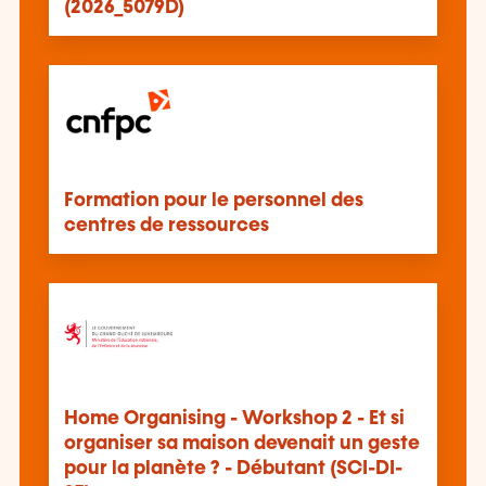
(2026_5079D)
Formation pour le personnel des
centres de ressources
Home Organising - Workshop 2 - Et si
organiser sa maison devenait un geste
pour la planète ? - Débutant (SCI-DI-