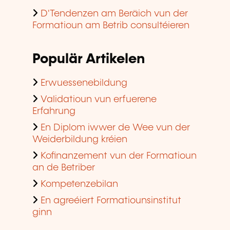
D'Tendenzen am Beräich vun der
Formatioun am Betrib consultéieren
Populär Artikelen
Erwuessenebildung
Validatioun vun erfuerene
Erfahrung
En Diplom iwwer de Wee vun der
Weiderbildung kréien
Kofinanzement vun der Formatioun
an de Betriber
Kompetenzebilan
En agreéiert Formatiounsinstitut
ginn