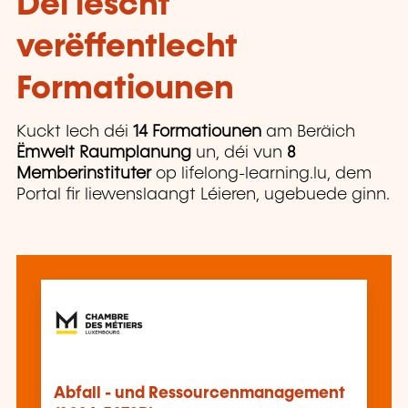
Déi lescht
verëffentlecht
Formatiounen
Kuckt Iech déi
14 Formatiounen
am Beräich
Ëmwelt Raumplanung
un, déi vun
8
Memberinstituter
op lifelong-learning.lu, dem
Portal fir liewenslaangt Léieren, ugebuede ginn.
Abfall - und Ressourcenmanagement