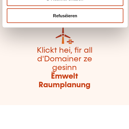
Formatiounsdomain
er zeréckzegoen
Refuséieren
Klickt hei, fir all
d'Domainer ze
gesinn
Ëmwelt
Raumplanung