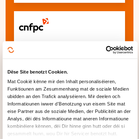
Gestion des déchets et des ressources
pour les practiciens
Dëse Site benotzt Cookien.
All d'Formatioune gesinn
Mat Cookië kënne mir den Inhalt personaliséieren,
Funktiounen am Zesummenhang mat de soziale Medien
ubidden an den Trafick analyséieren. Mir deelen och
Informatiounen iwwer d'Benotzung vun eisem Site mat
Dës aner Formatioune kéinten Iech och
eise Partner aus de soziale Medien, der Publicitéit an der
interesséieren:
Analys, déi dës Informatioune mat aneren Informatioune
kombinéiere kënnen, déi Dir hinne ginn hutt oder déi si
Bebauungsplang
Biodiversitéit
gesammelt hunn, wou Dir hir Servicer benotzt hutt.
Buedemverschmotzung
Ëmwelt