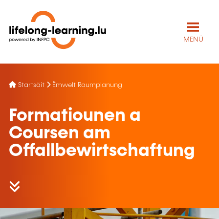
MENÜ
Startsäit
Ëmwelt Raumplanung
Formatiounen a
Coursen am
Offallbewirtschaftung