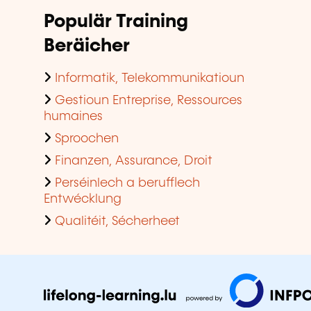
Populär Training
Beräicher
Informatik, Telekommunikatioun
Gestioun Entreprise, Ressources
humaines
Sproochen
Finanzen, Assurance, Droit
Perséinlech a berufflech
Entwécklung
Qualitéit, Sécherheet