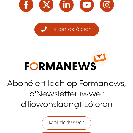
Eis kontaktéieren
Abonéiert Iech op Formanews,
d'Newsletter iwwer
d'liewenslaangt Léieren
Méi doriwwer