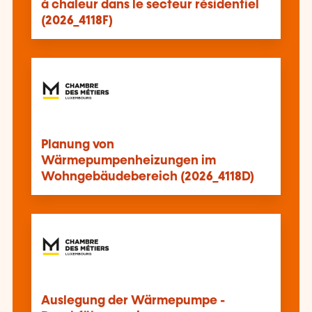
à chaleur dans le secteur résidentiel
(2026_4118F)
Planung von
Wärmepumpenheizungen im
Wohngebäudebereich (2026_4118D)
Auslegung der Wärmepumpe -