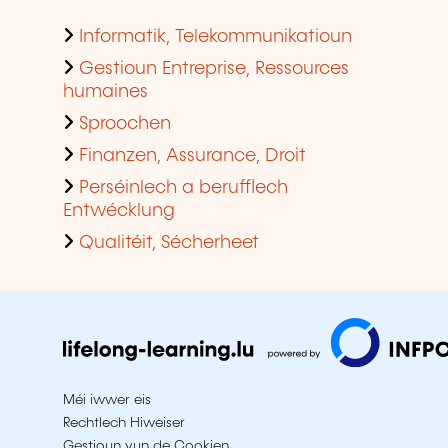
Informatik, Telekommunikatioun
Gestioun Entreprise, Ressources
humaines
Sproochen
Finanzen, Assurance, Droit
Perséinlech a berufflech
Entwécklung
Qualitéit, Sécherheet
Méi iwwer eis
Rechtlech Hiweiser
Gestioun vun de Cookien