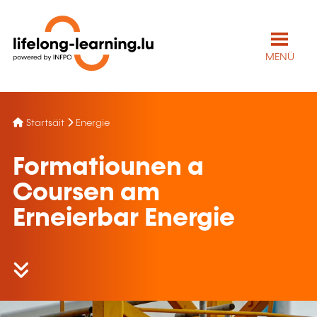
MENÜ
Startsäit
Energie
Formatiounen a
Coursen am
Erneierbar Energie