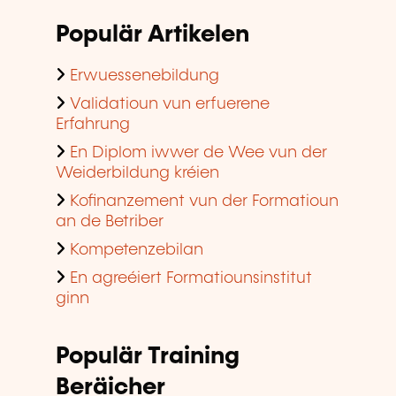
Populär Artikelen
Erwuessenebildung
Validatioun vun erfuerene
Erfahrung
En Diplom iwwer de Wee vun der
Weiderbildung kréien
Kofinanzement vun der Formatioun
an de Betriber
Kompetenzebilan
En agreéiert Formatiounsinstitut
ginn
Populär Training
Beräicher