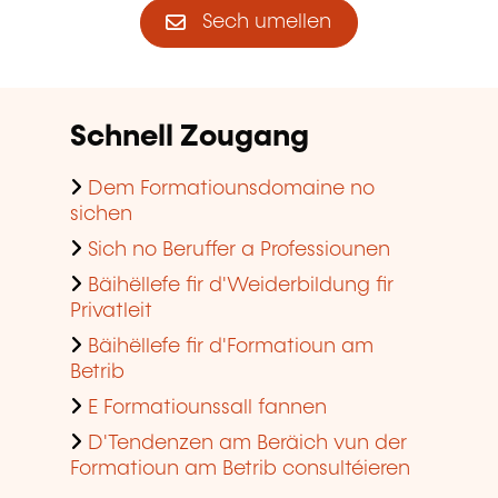
Sech umellen
Schnell Zougang
Dem Formatiounsdomaine no
sichen
Sich no Beruffer a Professiounen
Bäihëllefe fir d'Weiderbildung fir
Privatleit
Bäihëllefe fir d'Formatioun am
Betrib
E Formatiounssall fannen
D'Tendenzen am Beräich vun der
Formatioun am Betrib consultéieren