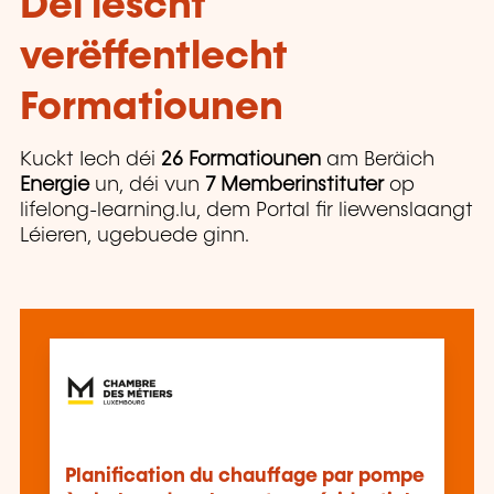
Déi lescht
verëffentlecht
Formatiounen
Kuckt Iech déi
26 Formatiounen
am Beräich
Energie
un, déi vun
7 Memberinstituter
op
lifelong-learning.lu, dem Portal fir liewenslaangt
Léieren, ugebuede ginn.
Planification du chauffage par pompe