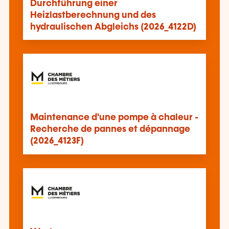
Durchführung einer
Heizlastberechnung und des
hydraulischen Abgleichs (2026_4122D)
Maintenance d'une pompe à chaleur -
Recherche de pannes et dépannage
(2026_4123F)