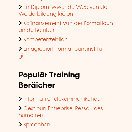
En Diplom iwwer de Wee vun der
Weiderbildung kréien
Kofinanzement vun der Formatioun
an de Betriber
Kompetenzebilan
En agreéiert Formatiounsinstitut
ginn
Populär Training
Beräicher
Informatik, Telekommunikatioun
Gestioun Entreprise, Ressources
humaines
Sproochen