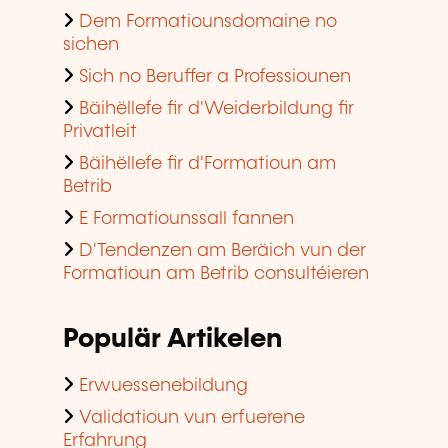
Dem Formatiounsdomaine no
sichen
Sich no Beruffer a Professiounen
Bäihëllefe fir d'Weiderbildung fir
Privatleit
Bäihëllefe fir d'Formatioun am
Betrib
E Formatiounssall fannen
D'Tendenzen am Beräich vun der
Formatioun am Betrib consultéieren
Populär Artikelen
Erwuessenebildung
Validatioun vun erfuerene
Erfahrung