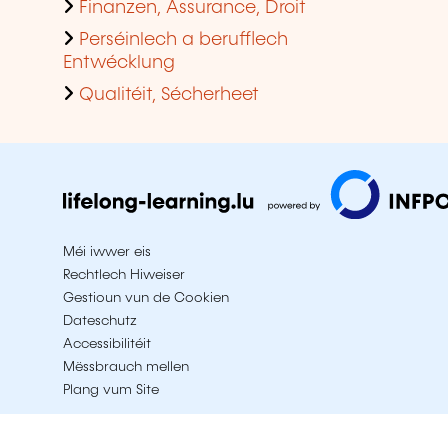
Finanzen, Assurance, Droit
Perséinlech a berufflech
Entwécklung
Qualitéit, Sécherheet
Méi iwwer eis
Rechtlech Hiweiser
Gestioun vun de Cookien
Dateschutz
Accessibilitéit
Mëssbrauch mellen
Plang vum Site