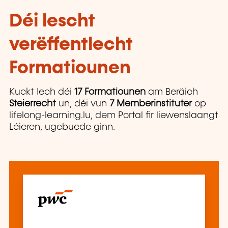
Déi lescht
verëffentlecht
Formatiounen
Kuckt Iech déi
17 Formatiounen
am Beräich
Steierrecht
un, déi vun
7 Memberinstituter
op
lifelong-learning.lu, dem Portal fir liewenslaangt
Léieren, ugebuede ginn.