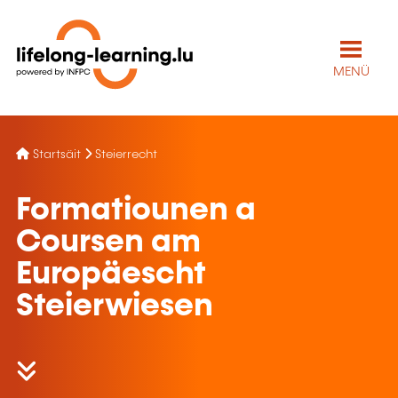
MENÜ
Startsäit
Steierrecht
Formatiounen a
Coursen am
Europäescht
Steierwiesen