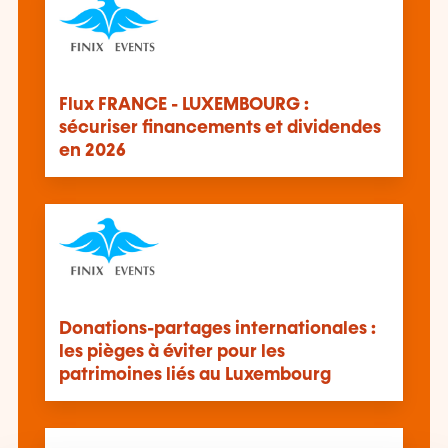
Flux FRANCE - LUXEMBOURG :
sécuriser financements et dividendes
en 2026
Donations-partages internationales :
les pièges à éviter pour les
patrimoines liés au Luxembourg