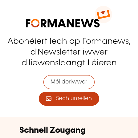
Abonéiert Iech op Formanews,
d'Newsletter iwwer
d'liewenslaangt Léieren
Méi doriwwer
Sech umellen
Schnell Zougang