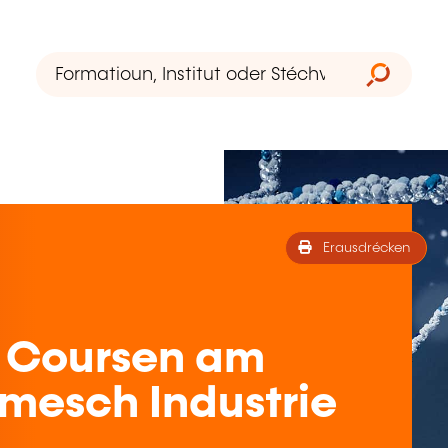
Erausdrécken
 Coursen am
mesch Industrie