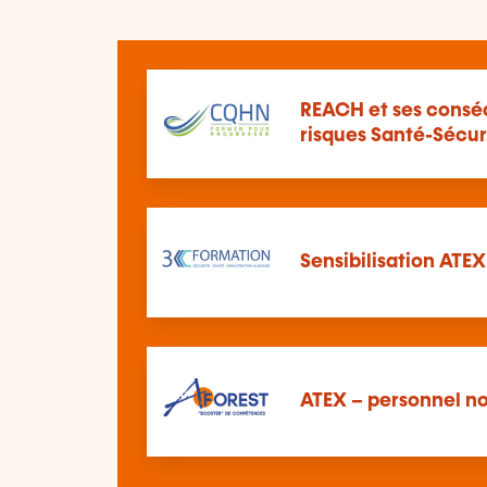
REACH et ses consé
risques Santé-Sécu
Sensibilisation ATEX
ATEX – personnel no