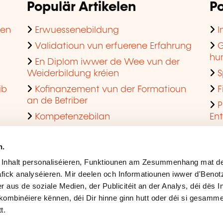
Populär Artikelen
Po
hen
Erwuessenebildung
I
Validatioun vun erfuerene Erfahrung
G
hu
En Diplom iwwer de Wee vun der
Weiderbildung kréien
S
ib
Kofinanzement vun der Formatioun
F
an de Betriber
P
Kompetenzebilan
En
En agreéiert Formatiounsinstitut ginn
Q
n.
 Inhalt personaliséieren, Funktiounen am Zesummenhang mat de
fick analyséieren. Mir deelen och Informatiounen iwwer d'Beno
r aus de soziale Medien, der Publicitéit an der Analys, déi dës 
kombinéiere kënnen, déi Dir hinne ginn hutt oder déi si gesamme
t.