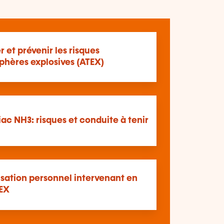
er et prévenir les risques
phères explosives (ATEX)
c NH3: risques et conduite à tenir
isation personnel intervenant en
EX