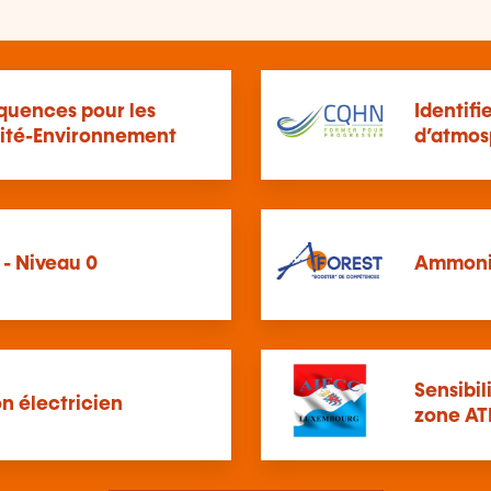
quences pour les
Identifi
rité-Environnement
d’atmos
 - Niveau 0
Ammonia
Sensibil
n électricien
zone AT