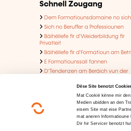
Schnell Zougang
Dem Formatiounsdomaine no sic
Sich no Beruffer a Professiounen
Bäihëllefe fir d'Weiderbildung fir
Privatleit
Bäihëllefe fir d'Formatioun am Betr
E Formatiounssall fannen
D'Tendenzen am Beräich vun der
Formatioun am Betrib consultéieren
Dëse Site benotzt Cookie
Mat Cookië kënne mir den
Medien ubidden an den Tra
eisem Site mat eise Partne
mat aneren Informatioune 
Dir hir Servicer benotzt hut