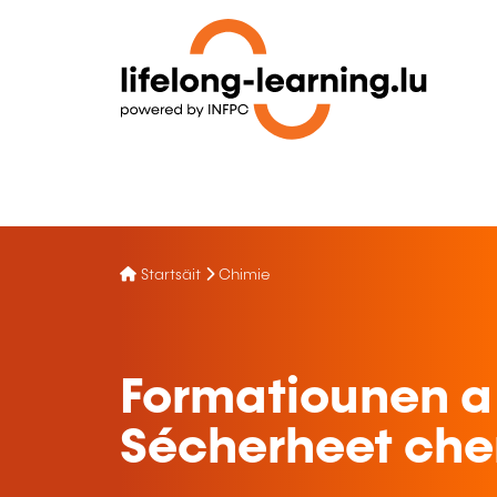
Startsäit
Chimie
Formatiounen a
Sécherheet che