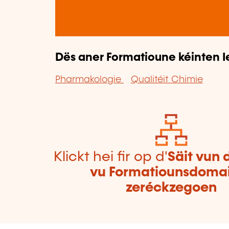
Dës aner Formatioune kéinten I
Pharmakologie
Qualitéit Chimie
Klickt hei fir op d'
Säit vun 
vu Formatiounsdoma
zeréckzegoen