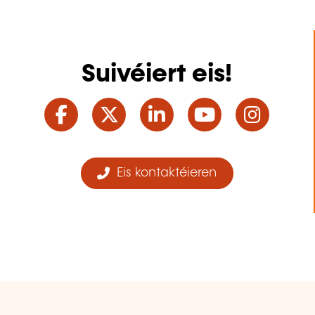
Suivéiert eis!
Facebook
Twitter
LinkedIn
YouTube
Ins
Eis kontaktéieren