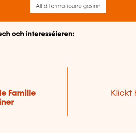
All d'Formatioune gesinn
ech och interesséieren:
de Famille
Klickt 
iner