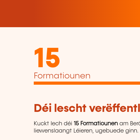
15
Formatiounen
Déi lescht verëffen
Kuckt Iech déi
15 Formatiounen
am Ber
liewenslaangt Léieren, ugebuede ginn.