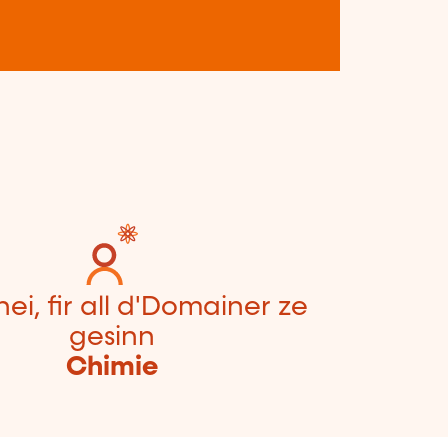
hei, fir all d'Domainer ze
gesinn
Chimie