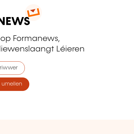
 op Formanews,
liewenslaangt Léieren
riwwer
umellen