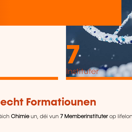
7
Instituter
tlecht Formatiounen
äich
Chimie
un, déi vun
7 Memberinstituter
op lifelo