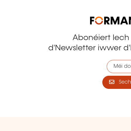
Abonéiert Iech
tagram
d'Newsletter iwwer d'
Méi do
Sech 