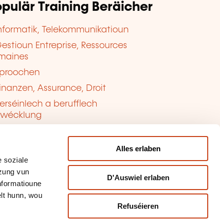
pulär Training Beräicher
nformatik, Telekommunikatioun
estioun Entreprise, Ressources
maines
proochen
inanzen, Assurance, Droit
erséinlech a berufflech
twécklung
ualitéit, Sécherheet
Alles erlaben
 soziale
tzung vun
D'Auswiel erlaben
Informatioune
lt hunn, wou
Refuséieren