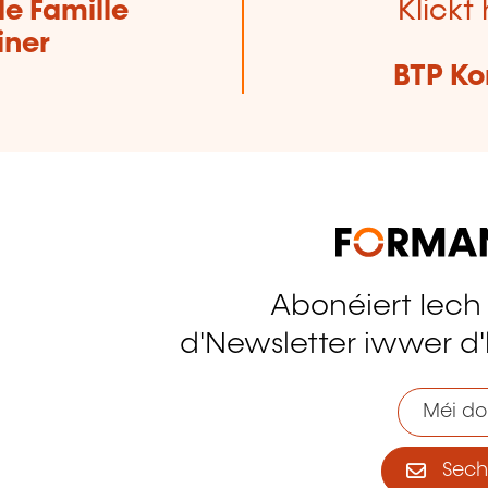
de Famille
Klickt 
iner
BTP Ko
Abonéiert Iech
tagram
d'Newsletter iwwer d'
Méi do
Sech 