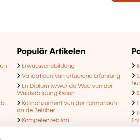
Populär Artikelen
Po
hen
Erwuessenebildung
I
Validatioun vun erfuerene Erfahrung
G
hu
En Diplom iwwer de Wee vun der
Weiderbildung kréien
S
ib
Kofinanzement vun der Formatioun
F
an de Betriber
P
Kompetenzebilan
En
En agreéiert Formatiounsinstitut ginn
Q
n.