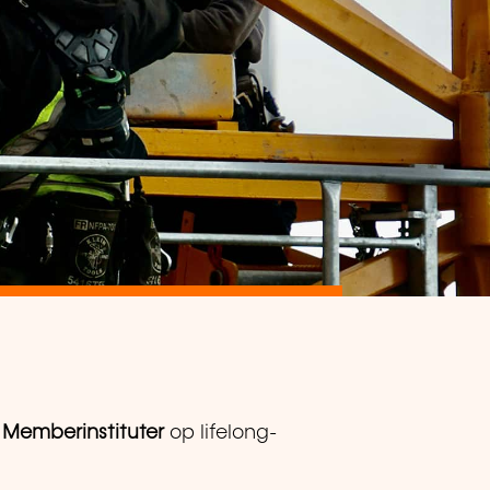
 Memberinstituter
op lifelong-