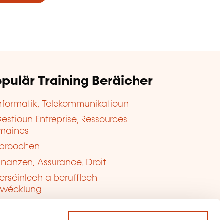
pulär Training Beräicher
nformatik, Telekommunikatioun
estioun Entreprise, Ressources
maines
proochen
inanzen, Assurance, Droit
erséinlech a berufflech
twécklung
ualitéit, Sécherheet