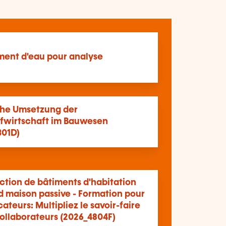
ment d'eau pour analyse
che Umsetzung der
ufwirtschaft im Bauwesen
301D)
ction de bâtiments d'habitation
d maison passive - Formation pour
cateurs: Multipliez le savoir-faire
collaborateurs (2026_4804F)