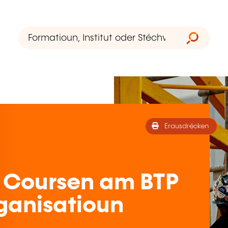
Erausdrécken
 Coursen am BTP
ganisatioun