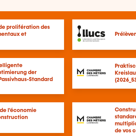
de prolifération des
mentaux et
Prélève
elligente
Praktis
ptimierung der
Kreisla
 Passivhaus-Standard
(2026_5
Constru
 de l'économie
standar
onstruction
multipli
de vos 