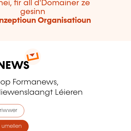
hei, fir all d'Domainer ze
gesinn
nzeptioun Organisatioun
 op Formanews,
liewenslaangt Léieren
riwwer
umellen