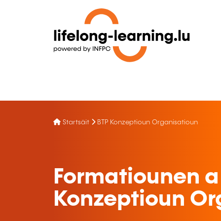
Startsäit
BTP Konzeptioun Organisatioun
Formatiounen a
Konzeptioun Or