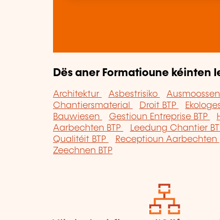
Dës aner Formatioune kéinten I
Architektur
Asbestrisiko
Ausmoossen
Chantiersmaterial
Droit BTP
Ekologe
Bauwiesen
Gestioun Entreprise BTP
Aarbechten BTP
Leedung Chantier B
Qualitéit BTP
Receptioun Aarbechten
Zeechnen BTP