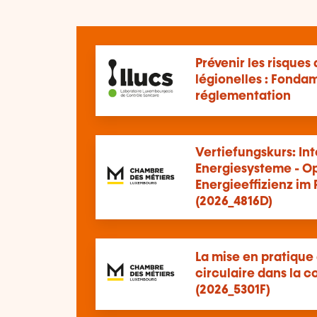
Prévenir les risques 
légionelles : Fonda
réglementation
Vertiefungskurs: Int
Energiesysteme - O
Energieeffizienz im
(2026_4816D)
La mise en pratique
circulaire dans la c
(2026_5301F)