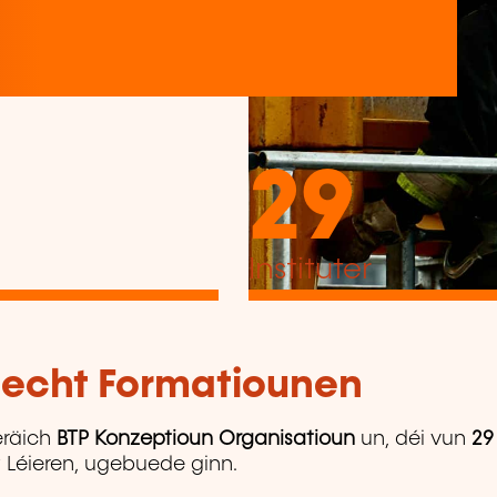
29
Instituter
tlecht Formatiounen
räich
BTP Konzeptioun Organisatioun
un, déi vun
29
gt Léieren, ugebuede ginn.