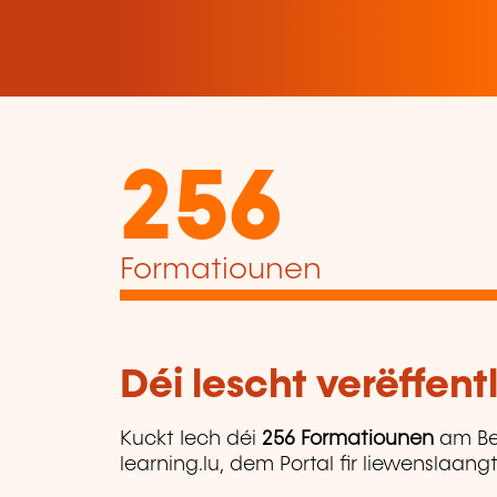
256
Formatiounen
Déi lescht verëffen
Kuckt Iech déi
256 Formatiounen
am Be
learning.lu, dem Portal fir liewenslaan