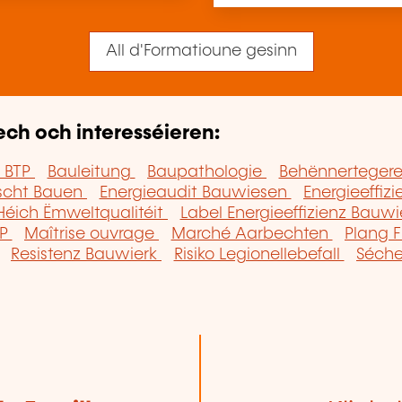
All d'Formatioune gesinn
ech och interesséieren:
 BTP
Bauleitung
Baupathologie
Behënnertegere
scht Bauen
Energieaudit Bauwiesen
Energieeffiz
Héich Ëmweltqualitéit
Label Energieeffizienz Bauw
TP
Maîtrise ouvrage
Marché Aarbechten
Plang 
Resistenz Bauwierk
Risiko Legionellebefall
Séche