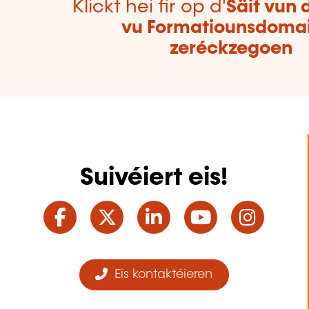
Klickt hei fir op d'
Säit vun 
vu Formatiounsdoma
zeréckzegoen
Suivéiert eis!
Facebook
Twitter
LinkedIn
YouTube
Ins
Eis kontaktéieren