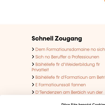
Schnell Zougang
Dem Formatiounsdomaine no sic
Sich no Beruffer a Professiounen
Bäihëllefe fir d'Weiderbildung fir
Privatleit
Bäihëllefe fir d'Formatioun am Betr
E Formatiounssall fannen
D'Tendenzen am Beräich vun der
Formatioun am Betrib consultéieren
Dëse Site benotzt Cookie