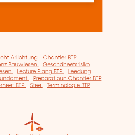
cht Ariichtung
Chantier BTP
ienz Bauwiesen
Gesondheetsrisiko
iesen
Lecture Plang BTP
Leedung
Fundament
Preparatioun Chantier BTP
rheet BTP
Stee
Terminologie BTP