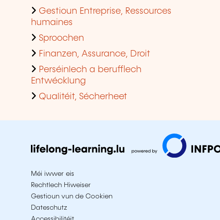
Gestioun Entreprise, Ressources
humaines
Sproochen
Finanzen, Assurance, Droit
Perséinlech a berufflech
Entwécklung
Qualitéit, Sécherheet
Méi iwwer eis
Rechtlech Hiweiser
Gestioun vun de Cookien
Dateschutz
Accessibilitéit