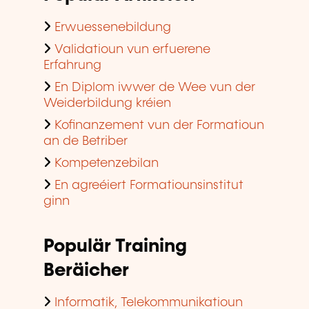
Erwuessenebildung
Validatioun vun erfuerene
Erfahrung
En Diplom iwwer de Wee vun der
Weiderbildung kréien
Kofinanzement vun der Formatioun
an de Betriber
Kompetenzebilan
En agreéiert Formatiounsinstitut
ginn
Populär Training
Beräicher
Informatik, Telekommunikatioun