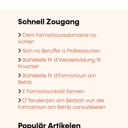
Schnell Zougang
Dem Formatiounsdomaine no
sichen
Sich no Beruffer a Professiounen
Bäihëllefe fir d'Weiderbildung fir
Privatleit
Bäihëllefe fir d'Formatioun am
Betrib
E Formatiounssall fannen
D'Tendenzen am Beräich vun der
Formatioun am Betrib consultéieren
Populär Artikelen