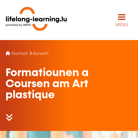
MENÜ
Startsäit
Konscht
Formatiounen a
Coursen am Art
plastique