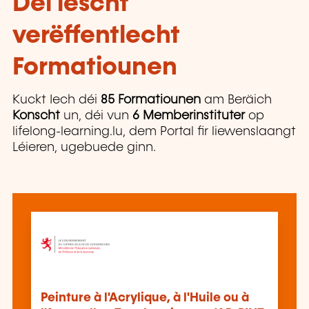
Déi lescht
verëffentlecht
Formatiounen
Kuckt Iech déi
85 Formatiounen
am Beräich
Konscht
un, déi vun
6 Memberinstituter
op
lifelong-learning.lu, dem Portal fir liewenslaangt
Léieren, ugebuede ginn.
Peinture à l'Acrylique, à l'Huile ou à