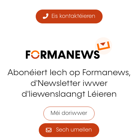
Eis kontaktéieren
Abonéiert Iech op Formanews,
d'Newsletter iwwer
d'liewenslaangt Léieren
Méi doriwwer
Sech umellen