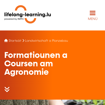
MENÜ
Startsäit
Landwirtschaft a Planzebau
Formatiounen a
Coursen am
Agronomie