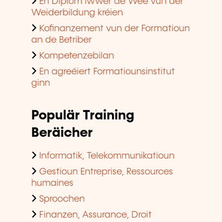
En Diplom iwwer de Wee vun der
Weiderbildung kréien
Kofinanzement vun der Formatioun
an de Betriber
Kompetenzebilan
En agreéiert Formatiounsinstitut
ginn
Populär Training
Beräicher
Informatik, Telekommunikatioun
Gestioun Entreprise, Ressources
humaines
Sproochen
Finanzen, Assurance, Droit