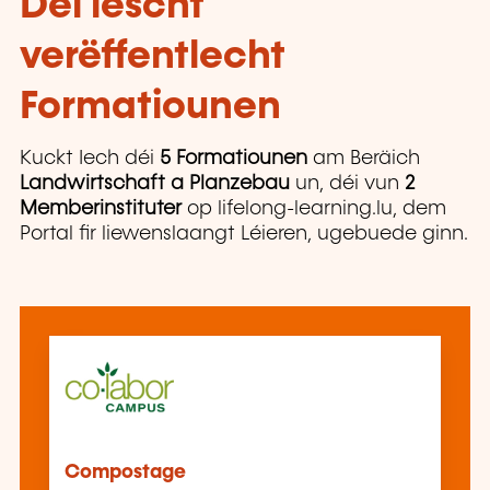
Déi lescht
verëffentlecht
Formatiounen
Kuckt Iech déi
5 Formatiounen
am Beräich
Landwirtschaft a Planzebau
un, déi vun
2
Memberinstituter
op lifelong-learning.lu, dem
Portal fir liewenslaangt Léieren, ugebuede ginn.
Compostage