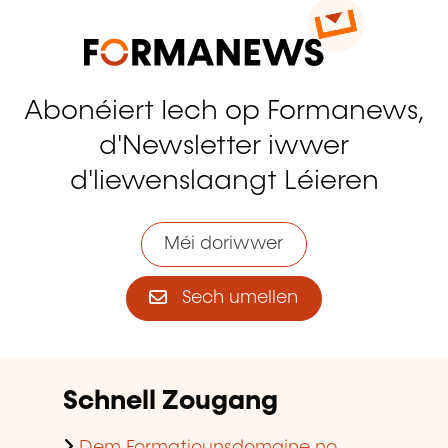
Abonéiert Iech op Formanews,
d'Newsletter iwwer
d'liewenslaangt Léieren
Méi doriwwer
Sech umellen
Schnell Zougang
Dem Formatiounsdomaine no