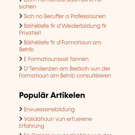
sichen
Sich no Beruffer a Professiounen
Bäihëllefe fir d'Weiderbildung fir
Privatleit
Bäihëllefe fir d'Formatioun am
Betrib
E Formatiounssall fannen
D'Tendenzen am Beräich vun der
Formatioun am Betrib consultéieren
Populär Artikelen
Erwuessenebildung
Validatioun vun erfuerene
Erfahrung