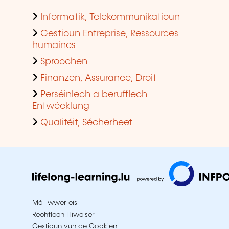
Informatik, Telekommunikatioun
Gestioun Entreprise, Ressources
humaines
Sproochen
Finanzen, Assurance, Droit
Perséinlech a berufflech
Entwécklung
Qualitéit, Sécherheet
Méi iwwer eis
Rechtlech Hiweiser
Gestioun vun de Cookien