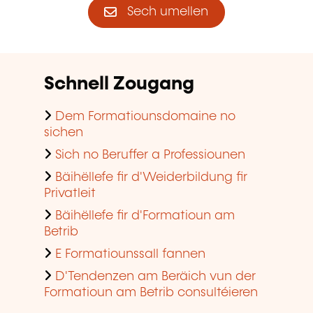
Sech umellen
Schnell Zougang
Dem Formatiounsdomaine no
sichen
Sich no Beruffer a Professiounen
Bäihëllefe fir d'Weiderbildung fir
Privatleit
Bäihëllefe fir d'Formatioun am
Betrib
E Formatiounssall fannen
D'Tendenzen am Beräich vun der
Formatioun am Betrib consultéieren