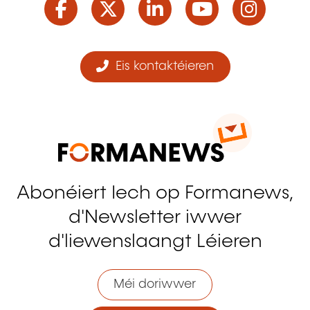
Eis kontaktéieren
Abonéiert Iech op Formanews,
d'Newsletter iwwer
d'liewenslaangt Léieren
Méi doriwwer