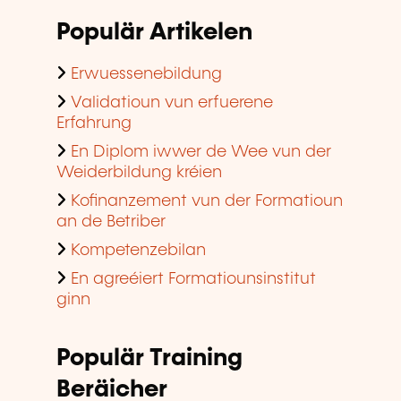
Populär Artikelen
Erwuessenebildung
Validatioun vun erfuerene
Erfahrung
En Diplom iwwer de Wee vun der
Weiderbildung kréien
Kofinanzement vun der Formatioun
an de Betriber
Kompetenzebilan
En agreéiert Formatiounsinstitut
ginn
Populär Training
Beräicher