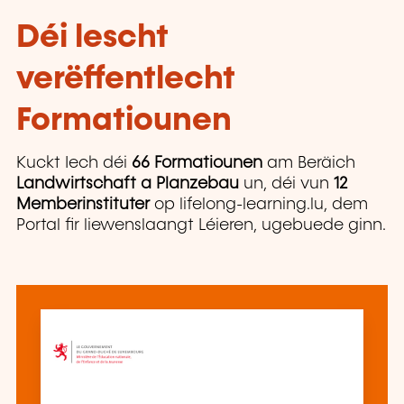
Déi lescht
verëffentlecht
Formatiounen
Kuckt Iech déi
66 Formatiounen
am Beräich
Landwirtschaft a Planzebau
un, déi vun
12
Memberinstituter
op lifelong-learning.lu, dem
Portal fir liewenslaangt Léieren, ugebuede ginn.