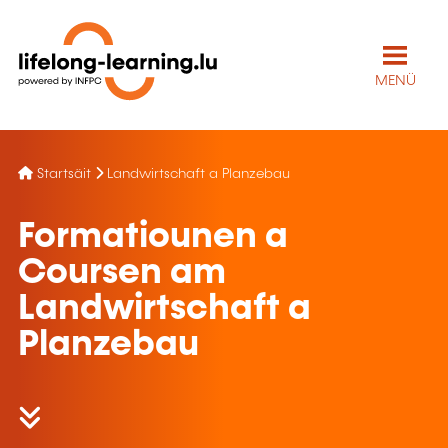
MENÜ
Startsäit
Landwirtschaft a Planzebau
Formatiounen a
Coursen am
Landwirtschaft a
Planzebau