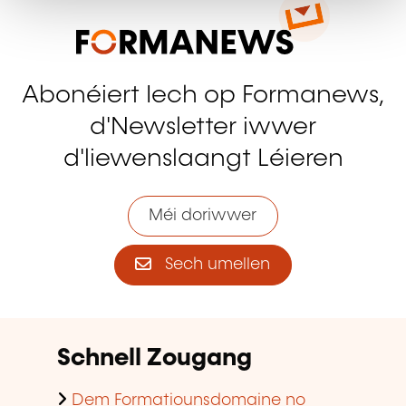
Abonéiert Iech op Formanews,
d'Newsletter iwwer
d'liewenslaangt Léieren
Méi doriwwer
Sech umellen
Schnell Zougang
Dem Formatiounsdomaine no