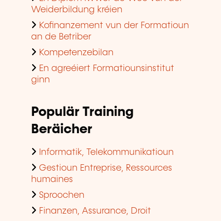
Weiderbildung kréien
Kofinanzement vun der Formatioun
an de Betriber
Kompetenzebilan
En agreéiert Formatiounsinstitut
ginn
Populär Training
Beräicher
Informatik, Telekommunikatioun
Gestioun Entreprise, Ressources
humaines
Sproochen
Finanzen, Assurance, Droit