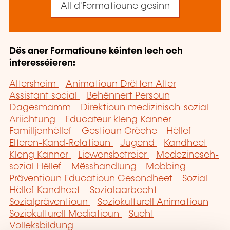
All d'Formatioune gesinn
Dës aner Formatioune kéinten Iech och
interesséieren:
Altersheim
Animatioun Drëtten Alter
Assistant social
Behënnert Persoun
Dagesmamm
Direktioun medizinisch-sozial
Ariichtung
Educateur kleng Kanner
Familljenhëllef
Gestioun Crèche
Hëllef
Elteren-Kand-Relatioun
Jugend
Kandheet
Kleng Kanner
Liewensbetreier
Medezinesch-
sozial Hëllef
Mësshandlung
Mobbing
Präventioun Educatioun Gesondheet
Sozial
Hëllef Kandheet
Sozialaarbecht
Sozialpräventioun
Soziokulturell Animatioun
Soziokulturell Mediatioun
Sucht
Volleksbildung