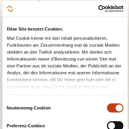
Dëse Site benotzt Cookien.
Mat Cookië kënne mir den Inhalt personaliséieren,
Klickt hei fir op
Funktiounen am Zesummenhang mat de soziale Medien
d'
Säit vun de
ubidden an den Trafick analyséieren. Mir deelen och
Famille vu
Informatiounen iwwer d'Benotzung vun eisem Site mat
eise Partner aus de soziale Medien, der Publicitéit an der
Formatiounsdomain
Analys, déi dës Informatioune mat aneren Informatioune
er zeréckzegoen
kombinéiere kënnen, déi Dir hinne ginn hutt oder déi si
gesammelt hunn, wou Dir hir Servicer benotzt hutt.
C
Noutwenneg Cookien
o
Klickt hei, fir all
n
d'Domainer ze
s
Preferenz-Cookien