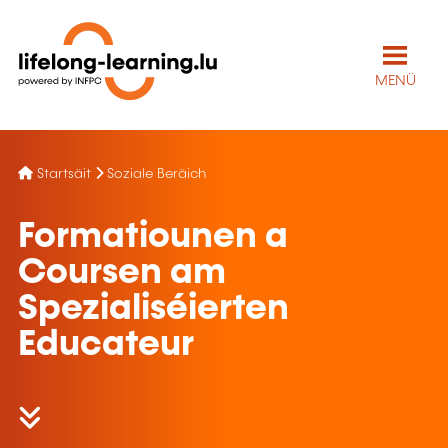
MENÜ
Startsäit
Soziale Beräich
Formatiounen a
Coursen am
Spezialiséierten
Educateur