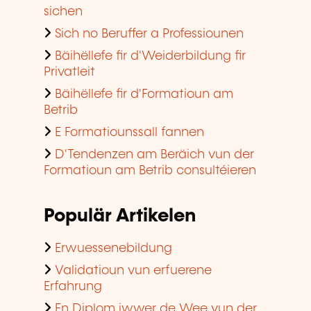
sichen
Sich no Beruffer a Professiounen
Bäihëllefe fir d'Weiderbildung fir
Privatleit
Bäihëllefe fir d'Formatioun am
Betrib
E Formatiounssall fannen
D'Tendenzen am Beräich vun der
Formatioun am Betrib consultéieren
Populär Artikelen
Erwuessenebildung
Validatioun vun erfuerene
Erfahrung
En Diplom iwwer de Wee vun der