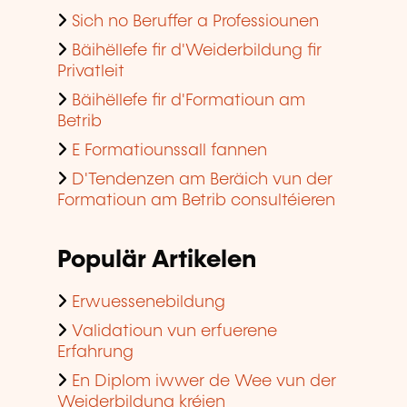
Sich no Beruffer a Professiounen
Bäihëllefe fir d'Weiderbildung fir
Privatleit
Bäihëllefe fir d'Formatioun am
Betrib
E Formatiounssall fannen
D'Tendenzen am Beräich vun der
Formatioun am Betrib consultéieren
Populär Artikelen
Erwuessenebildung
Validatioun vun erfuerene
Erfahrung
En Diplom iwwer de Wee vun der
Weiderbildung kréien