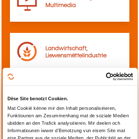
Multimedia
Landwirtschaft,
Liewensmëttelindustrie
Dëse Site benotzt Cookien.
Mechanik, Elektrotechnik,
Automatiséierung
Mat Cookië kënne mir den Inhalt personaliséieren,
Funktiounen am Zesummenhang mat de soziale Medien
ubidden an den Trafick analyséieren. Mir deelen och
Informatiounen iwwer d'Benotzung vun eisem Site mat
eise Partner aus de soziale Medien, der Publicitéit an der