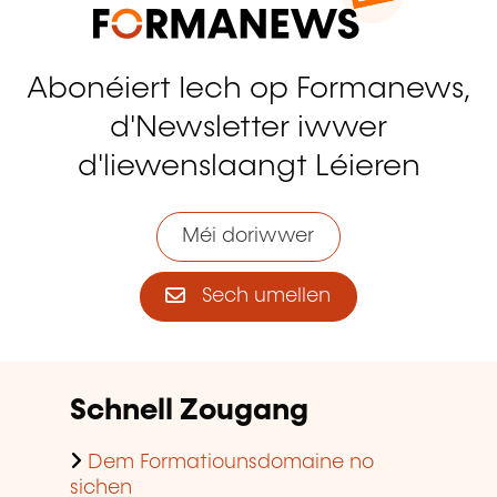
Abonéiert Iech op Formanews,
d'Newsletter iwwer
d'liewenslaangt Léieren
Méi doriwwer
Sech umellen
Schnell Zougang
Dem Formatiounsdomaine no
sichen