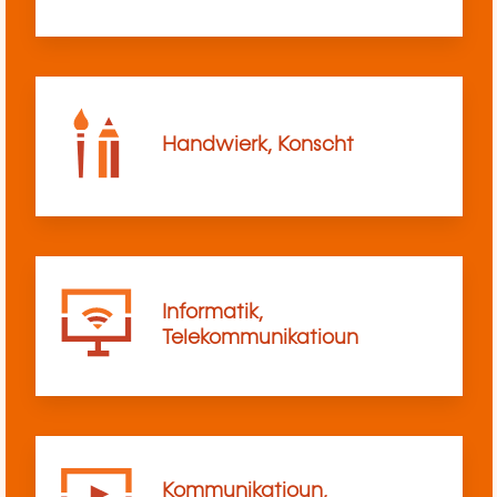
Handwierk, Konscht
Informatik,
Telekommunikatioun
Kommunikatioun,