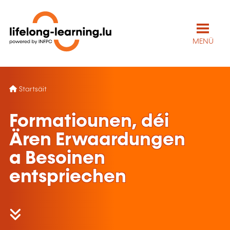
MENÜ
Startsäit
Formatiounen, déi
Ären Erwaardungen
a Besoinen
entspriechen