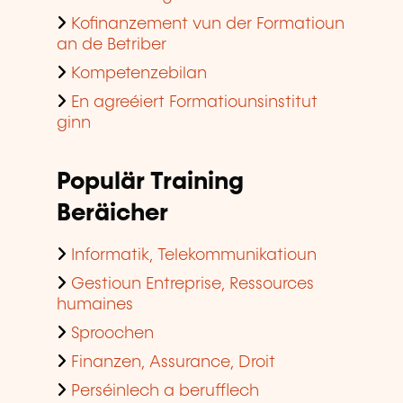
Kofinanzement vun der Formatioun
an de Betriber
Kompetenzebilan
En agreéiert Formatiounsinstitut
ginn
Populär Training
Beräicher
Informatik, Telekommunikatioun
Gestioun Entreprise, Ressources
humaines
Sproochen
Finanzen, Assurance, Droit
Perséinlech a berufflech