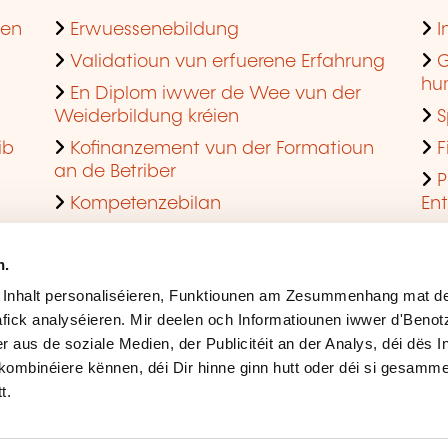
hen
Erwuessenebildung
I
Validatioun vun erfuerene Erfahrung
G
hu
En Diplom iwwer de Wee vun der
Weiderbildung kréien
S
ib
Kofinanzement vun der Formatioun
F
an de Betriber
P
Kompetenzebilan
En
En agreéiert Formatiounsinstitut ginn
Q
n.
 Inhalt personaliséieren, Funktiounen am Zesummenhang mat de
fick analyséieren. Mir deelen och Informatiounen iwwer d'Beno
r aus de soziale Medien, der Publicitéit an der Analys, déi dës 
kombinéiere kënnen, déi Dir hinne ginn hutt oder déi si gesamme
t.
Rechtlech Hiweiser
Ges