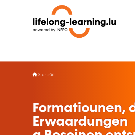
Startsäit
Formatiounen, d
Erwaardungen