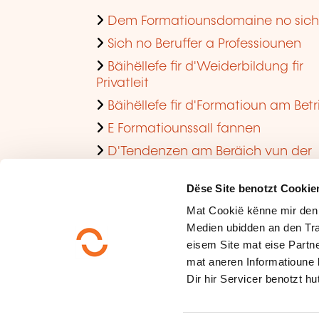
Dem Formatiounsdomaine no sic
Sich no Beruffer a Professiounen
Bäihëllefe fir d'Weiderbildung fir
Privatleit
Bäihëllefe fir d'Formatioun am Betr
E Formatiounssall fannen
D'Tendenzen am Beräich vun der
Formatioun am Betrib consultéieren
Dëse Site benotzt Cookie
Mat Cookië kënne mir den
Medien ubidden an den Tra
eisem Site mat eise Partne
mat aneren Informatioune 
Dir hir Servicer benotzt hut
Méi iwwer eis