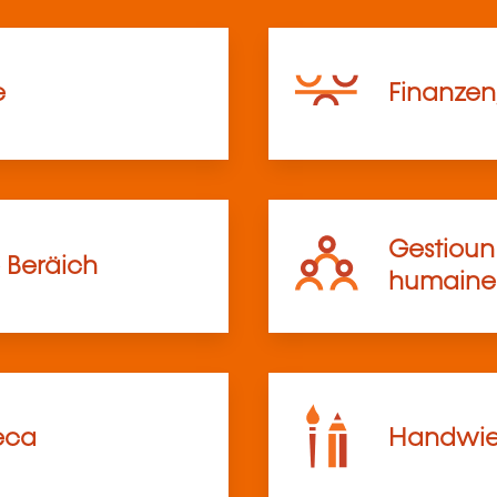
e
Finanzen,
Gestioun 
 Beräich
humaine
eca
Handwier