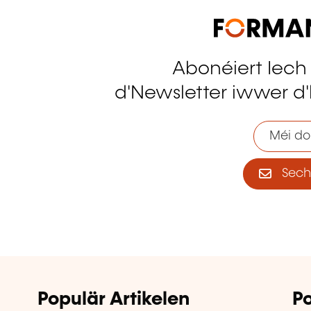
Abonéiert Iech
tagram
d'Newsletter iwwer d'
Méi do
Sech 
Populär Artikelen
Po