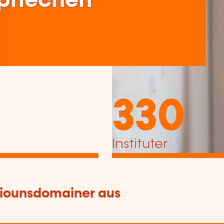
spriechen
330
Instituter
tiounsdomainer aus