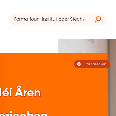
Erausdrécken
éi Ären