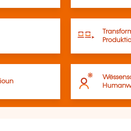
Transfor
Produkti
Wëssensc
ioun
Humanwë