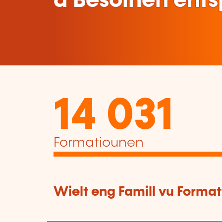
a Besoinen ent
14 031
Formatiounen
Wielt eng Famill vu Forma