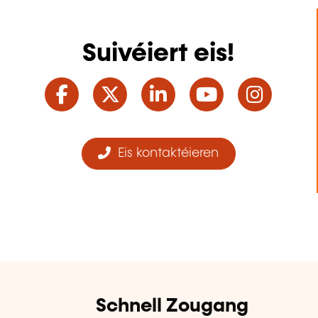
Suivéiert eis!
Facebook
Twitter
LinkedIn
YouTube
Ins
Eis kontaktéieren
Schnell Zougang