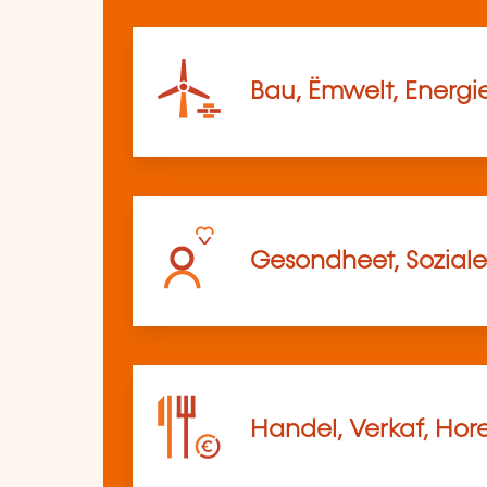
Bau, Ëmwelt, Energi
Gesondheet, Soziale
Handel, Verkaf, Hor