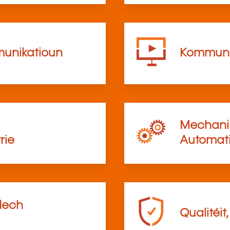
munikatioun
Kommunik
Mechanik
rie
Automati
flech
Qualitéit