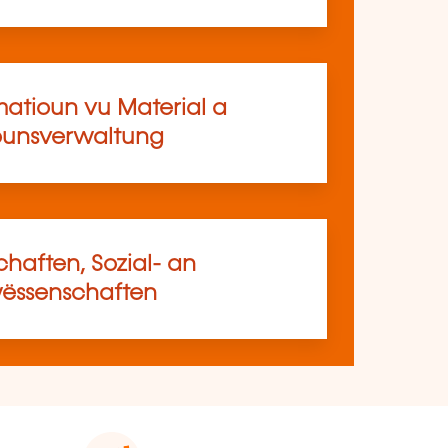
matioun vu Material a
ounsverwaltung
haften, Sozial- an
ssenschaften