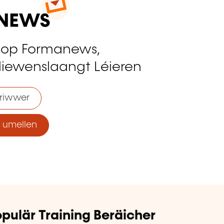
 op Formanews,
liewenslaangt Léieren
riwwer
umellen
pulär Training Beräicher