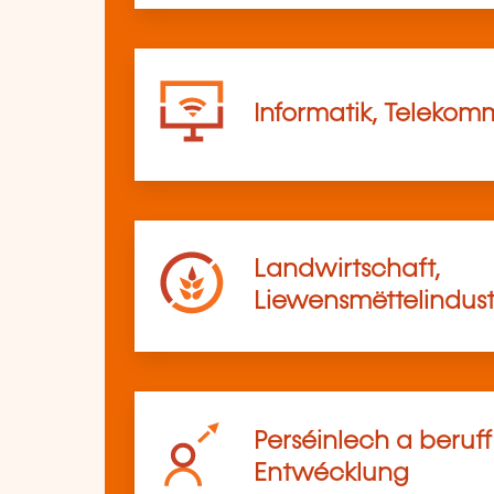
Informatik, Telekom
Landwirtschaft,
Liewensmëttelindust
Perséinlech a beruf
Entwécklung