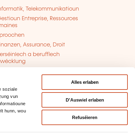
nformatik, Telekommunikatioun
estioun Entreprise, Ressources
maines
proochen
inanzen, Assurance, Droit
erséinlech a berufflech
twécklung
ualitéit, Sécherheet
Alles erlaben
 soziale
tzung vun
D'Auswiel erlaben
Informatioune
lt hunn, wou
Refuséieren
tioun vun de Cookien