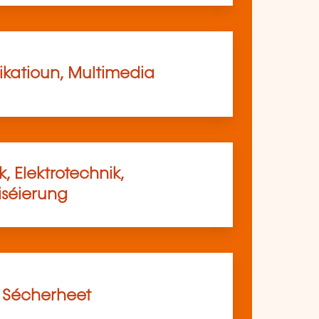
atioun, Multimedia
, Elektrotechnik,
séierung
, Sécherheet