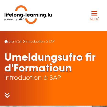
MENÜ
Startsäit
Introduction à SAP
Umeldungsufro fir
d'Formatioun
Introduction à SAP