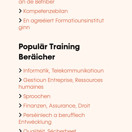
an de Betriber
Kompetenzebilan
En agreéiert Formatiounsinstitut
ginn
Populär Training
Beräicher
Informatik, Telekommunikatioun
Gestioun Entreprise, Ressources
humaines
Sproochen
Finanzen, Assurance, Droit
Perséinlech a berufflech
Entwécklung
Qualitéit, Sécherheet