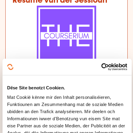
Resumé vun der Sessioun
Formatiounsinstitut
THE COURSERIUM by L&C Beacon
Dëse Site benotzt Cookien.
Datum an Dauer
Mat Cookië kënne mir den Inhalt personaliséieren,
Funktiounen am Zesummenhang mat de soziale Medien
28.09.2026 - 2 Dag(Deeg)
ubidden an den Trafick analyséieren. Mir deelen och
Informatiounen iwwer d'Benotzung vun eisem Site mat
Auerzäiten
eise Partner aus de soziale Medien, der Publicitéit an der
Analys, déi dës Informatioune mat aneren Informatioune