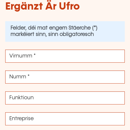
Ergänzt Är Ufro
Felder, déi mat engem Stäerche (*)
markéiert sinn, sinn obligatoresch