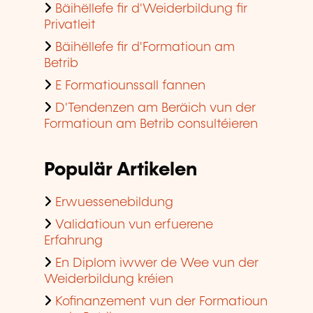
Bäihëllefe fir d'Weiderbildung fir
Privatleit
Bäihëllefe fir d'Formatioun am
Betrib
E Formatiounssall fannen
D'Tendenzen am Beräich vun der
Formatioun am Betrib consultéieren
Populär Artikelen
Erwuessenebildung
Validatioun vun erfuerene
Erfahrung
En Diplom iwwer de Wee vun der
Weiderbildung kréien
Kofinanzement vun der Formatioun