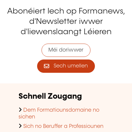
Abonéiert Iech op Formanews,
d'Newsletter iwwer
d'liewenslaangt Léieren
Méi doriwwer
Sech umellen
Schnell Zougang
Dem Formatiounsdomaine no
sichen
Sich no Beruffer a Professiounen