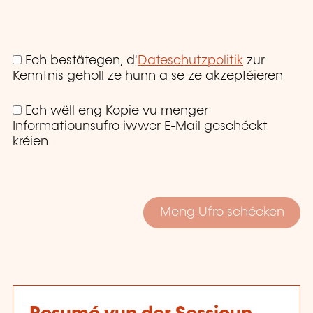
Ech bestätegen, d'
Dateschutzpolitik
zur
Kenntnis geholl ze hunn a se ze akzeptéieren
Ech wëll eng Kopie vu menger
Informatiounsufro iwwer E-Mail geschéckt
kréien