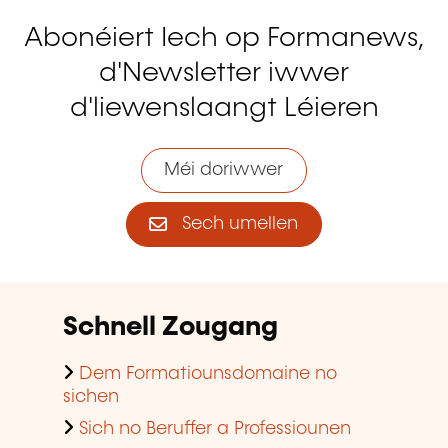
Abonéiert Iech op Formanews,
d'Newsletter iwwer
d'liewenslaangt Léieren
Méi doriwwer
Sech umellen
Schnell Zougang
Dem Formatiounsdomaine no
sichen
Sich no Beruffer a Professiounen