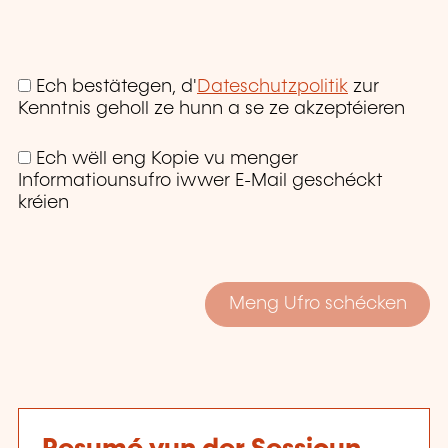
Ech bestätegen, d'
Dateschutzpolitik
zur
Kenntnis geholl ze hunn a se ze akzeptéieren
Ech wëll eng Kopie vu menger
Informatiounsufro iwwer E-Mail geschéckt
kréien