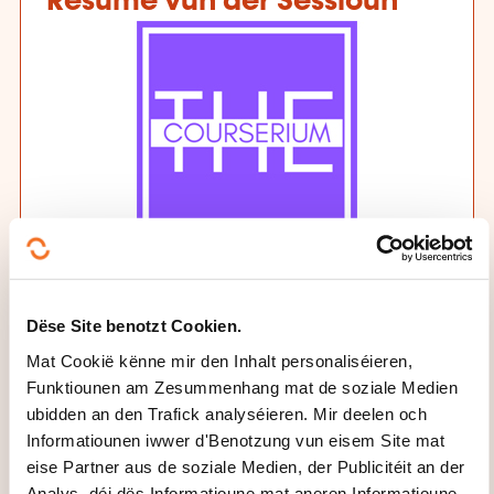
Resumé vun der Sessioun
Formatiounsinstitut
THE COURSERIUM by L&C Beacon
Dëse Site benotzt Cookien.
Datum an Dauer
Mat Cookië kënne mir den Inhalt personaliséieren,
Funktiounen am Zesummenhang mat de soziale Medien
24.08.2026 - 2 Dag(Deeg)
ubidden an den Trafick analyséieren. Mir deelen och
Informatiounen iwwer d'Benotzung vun eisem Site mat
Auerzäiten
eise Partner aus de soziale Medien, der Publicitéit an der
Analys, déi dës Informatioune mat aneren Informatioune