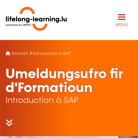
MENÜ
Startsäit
Introduction à SAP
Umeldungsufro fir
d'Formatioun
Introduction à SAP