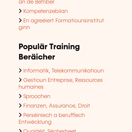
an de Betriber
Kompetenzebilan
En agreéiert Formatiounsinstitut
ginn
Populär Training
Beräicher
Informatik, Telekommunikatioun
Gestioun Entreprise, Ressources
humaines
Sproochen
Finanzen, Assurance, Droit
Perséinlech a berufflech
Entwécklung
Qualitéit, Sécherheet