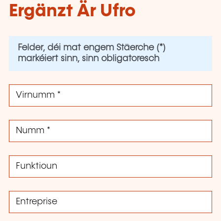
Ergänzt Är Ufro
Felder, déi mat engem Stäerche (*)
markéiert sinn, sinn obligatoresch