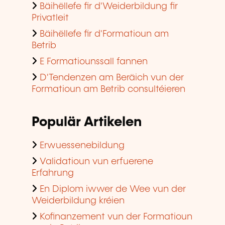
Bäihëllefe fir d'Weiderbildung fir
Privatleit
Bäihëllefe fir d'Formatioun am
Betrib
E Formatiounssall fannen
D'Tendenzen am Beräich vun der
Formatioun am Betrib consultéieren
Populär Artikelen
Erwuessenebildung
Validatioun vun erfuerene
Erfahrung
En Diplom iwwer de Wee vun der
Weiderbildung kréien
Kofinanzement vun der Formatioun