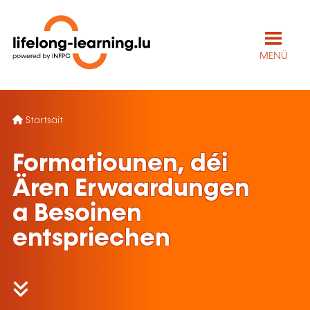
MENÜ
Startsäit
Formatiounen, déi
Ären Erwaardungen
a Besoinen
entspriechen