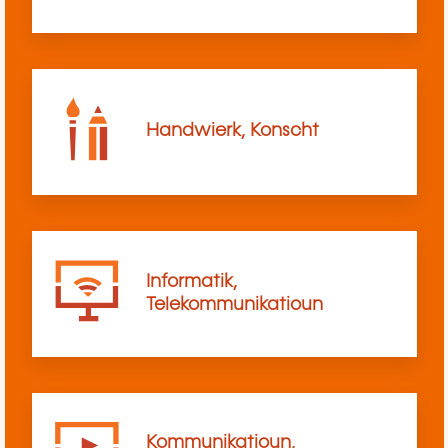
Handwierk, Konscht
Informatik,
Telekommunikatioun
Kommunikatioun,