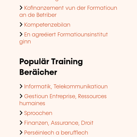
Kofinanzement vun der Formatioun
an de Betriber
Kompetenzebilan
En agreéiert Formatiounsinstitut
ginn
Populär Training
Beräicher
Informatik, Telekommunikatioun
Gestioun Entreprise, Ressources
humaines
Sproochen
Finanzen, Assurance, Droit
Perséinlech a berufflech