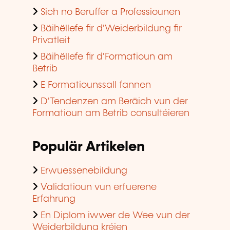
Sich no Beruffer a Professiounen
Bäihëllefe fir d'Weiderbildung fir
Privatleit
Bäihëllefe fir d'Formatioun am
Betrib
E Formatiounssall fannen
D'Tendenzen am Beräich vun der
Formatioun am Betrib consultéieren
Populär Artikelen
Erwuessenebildung
Validatioun vun erfuerene
Erfahrung
En Diplom iwwer de Wee vun der
Weiderbildung kréien