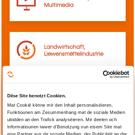
Multimedia
Landwirtschaft,
Liewensmëttelindustrie
Dëse Site benotzt Cookien.
Mechanik, Elektrotechnik,
Automatiséierung
Mat Cookië kënne mir den Inhalt personaliséieren,
Funktiounen am Zesummenhang mat de soziale Medien
ubidden an den Trafick analyséieren. Mir deelen och
Informatiounen iwwer d'Benotzung vun eisem Site mat
eise Partner aus de soziale Medien, der Publicitéit an der