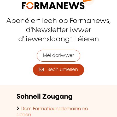
Abonéiert Iech op Formanews,
d'Newsletter iwwer
d'liewenslaangt Léieren
Méi doriwwer
Sech umellen
Schnell Zougang
Dem Formatiounsdomaine no
sichen