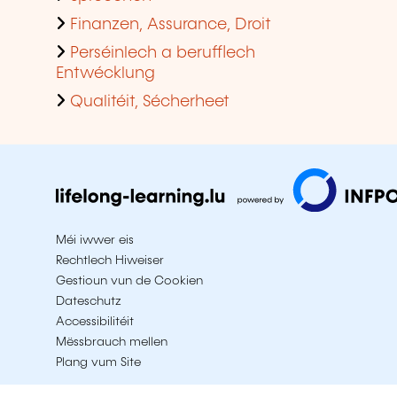
Finanzen, Assurance, Droit
Perséinlech a berufflech
Entwécklung
Qualitéit, Sécherheet
Méi iwwer eis
Rechtlech Hiweiser
Gestioun vun de Cookien
Dateschutz
Accessibilitéit
Mëssbrauch mellen
Plang vum Site