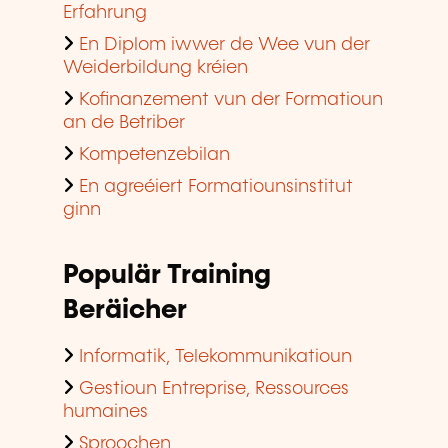
Erfahrung
En Diplom iwwer de Wee vun der
Weiderbildung kréien
Kofinanzement vun der Formatioun
an de Betriber
Kompetenzebilan
En agreéiert Formatiounsinstitut
ginn
Populär Training
Beräicher
Informatik, Telekommunikatioun
Gestioun Entreprise, Ressources
humaines
Sproochen