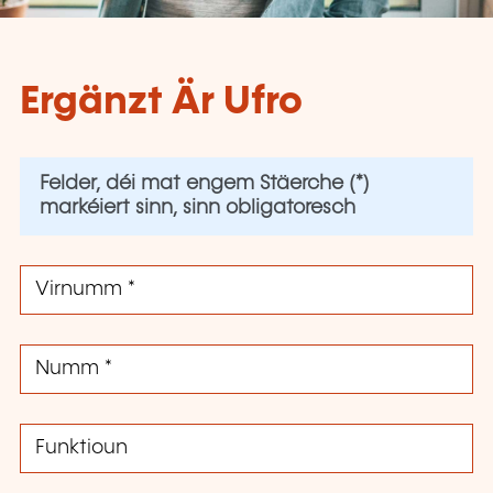
Ergänzt Är Ufro
Felder, déi mat engem Stäerche (*)
markéiert sinn, sinn obligatoresch