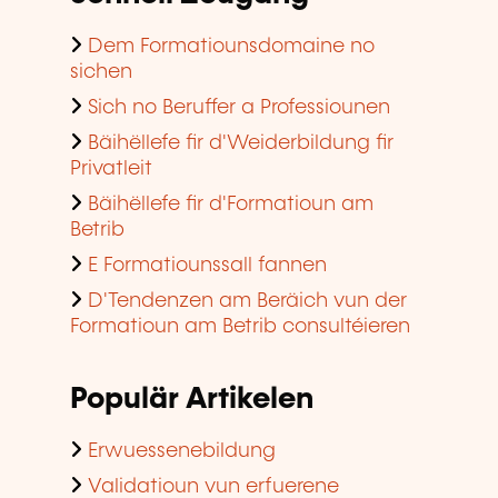
Dem Formatiounsdomaine no
sichen
Sich no Beruffer a Professiounen
Bäihëllefe fir d'Weiderbildung fir
Privatleit
Bäihëllefe fir d'Formatioun am
Betrib
E Formatiounssall fannen
D'Tendenzen am Beräich vun der
Formatioun am Betrib consultéieren
Populär Artikelen
Erwuessenebildung
Validatioun vun erfuerene