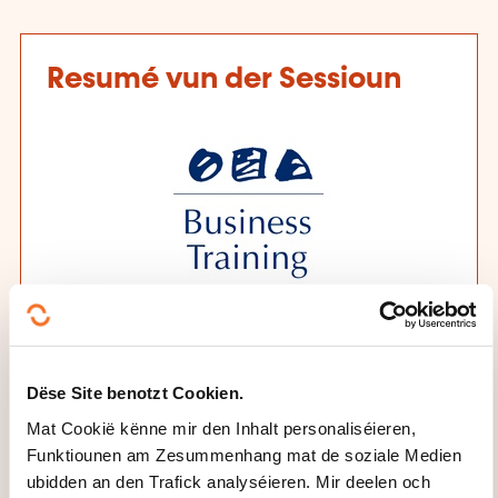
Resumé vun der Sessioun
Formatiounsinstitut
Business Training Luxembourg
Dëse Site benotzt Cookien.
Mat Cookië kënne mir den Inhalt personaliséieren,
Datum an Dauer
Funktiounen am Zesummenhang mat de soziale Medien
ubidden an den Trafick analyséieren. Mir deelen och
21.09.2026 - 1 Dag(Deeg)