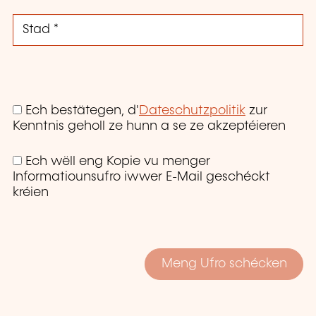
Ech bestätegen, d'
Dateschutzpolitik
zur
Kenntnis geholl ze hunn a se ze akzeptéieren
Ech wëll eng Kopie vu menger
Informatiounsufro iwwer E-Mail geschéckt
kréien