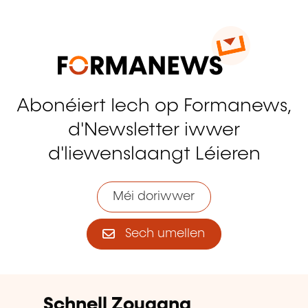
Abonéiert Iech op Formanews,
d'Newsletter iwwer
d'liewenslaangt Léieren
Méi doriwwer
Sech umellen
Schnell Zougang