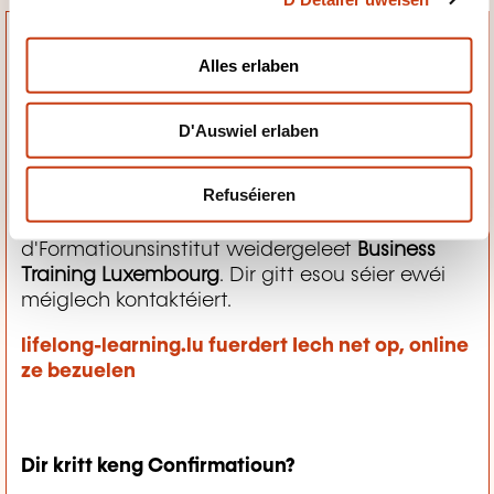
i
o
Alles erlaben
n
D'Auswiel erlaben
Wat geschitt duerno?
Refuséieren
Är Umeldungsufro gëtt un
d'Formatiounsinstitut weidergeleet
Business
Training Luxembourg
. Dir gitt esou séier ewéi
méiglech kontaktéiert.
lifelong-learning.lu fuerdert Iech net op, online
ze bezuelen
Dir kritt keng Confirmatioun?