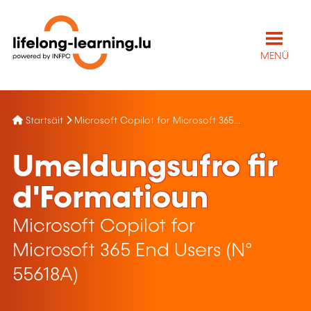
MENÜ
Startsäit
Microsoft Copilot for Microsoft 365...
Umeldungsufro fir
d'Formatioun
Microsoft Copilot for
Microsoft 365 End Users (N°
55618A)