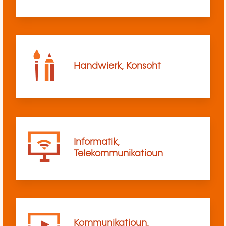
Handwierk, Konscht
Informatik,
Telekommunikatioun
Kommunikatioun,