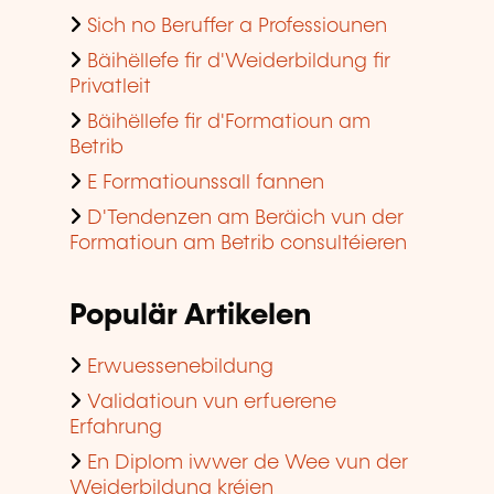
Sich no Beruffer a Professiounen
Bäihëllefe fir d'Weiderbildung fir
Privatleit
Bäihëllefe fir d'Formatioun am
Betrib
E Formatiounssall fannen
D'Tendenzen am Beräich vun der
Formatioun am Betrib consultéieren
Populär Artikelen
Erwuessenebildung
Validatioun vun erfuerene
Erfahrung
En Diplom iwwer de Wee vun der
Weiderbildung kréien