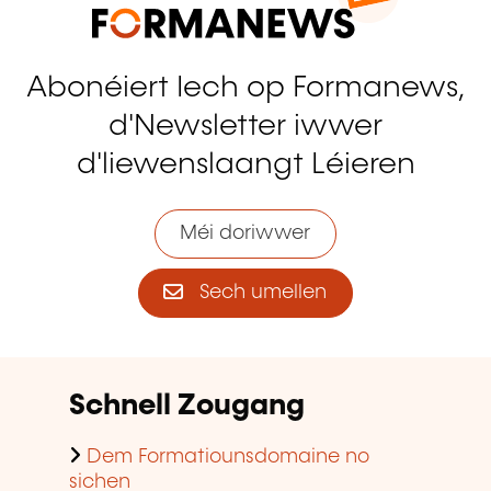
Abonéiert Iech op Formanews,
d'Newsletter iwwer
d'liewenslaangt Léieren
Méi doriwwer
Sech umellen
Schnell Zougang
Dem Formatiounsdomaine no
sichen