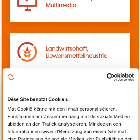
Multimedia
Landwirtschaft,
Liewensmëttelindustrie
Dëse Site benotzt Cookien.
Mechanik, Elektrotechnik,
Automatiséierung
Mat Cookië kënne mir den Inhalt personaliséieren,
Funktiounen am Zesummenhang mat de soziale Medien
ubidden an den Trafick analyséieren. Mir deelen och
Informatiounen iwwer d'Benotzung vun eisem Site mat
eise Partner aus de soziale Medien, der Publicitéit an der