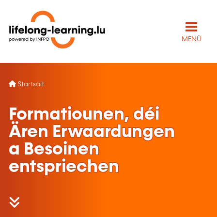
MENÜ
Startsäit
Formatiounen, déi
Ären Erwaardungen
a Besoinen
entspriechen