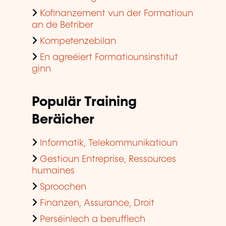
Kofinanzement vun der Formatioun
an de Betriber
Kompetenzebilan
En agreéiert Formatiounsinstitut
ginn
Populär Training
Beräicher
Informatik, Telekommunikatioun
Gestioun Entreprise, Ressources
humaines
Sproochen
Finanzen, Assurance, Droit
Perséinlech a berufflech