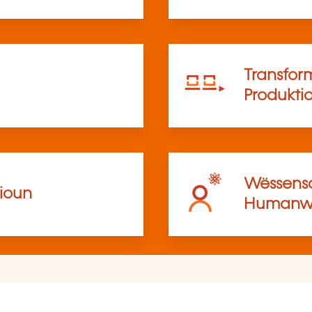
Transfor
Produkti
Wëssensc
ioun
Humanwë