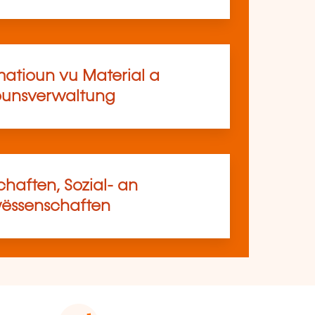
matioun vu Material a
ounsverwaltung
haften, Sozial- an
ssenschaften