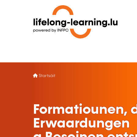
Startsäit
Formatiounen, d
Erwaardungen