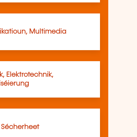
atioun, Multimedia
, Elektrotechnik,
séierung
, Sécherheet