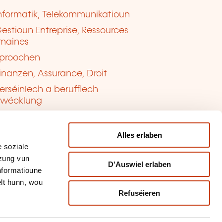
nformatik, Telekommunikatioun
estioun Entreprise, Ressources
maines
proochen
inanzen, Assurance, Droit
erséinlech a berufflech
twécklung
ualitéit, Sécherheet
Alles erlaben
 soziale
tzung vun
D'Auswiel erlaben
Informatioune
lt hunn, wou
Refuséieren
tioun vun de Cookien