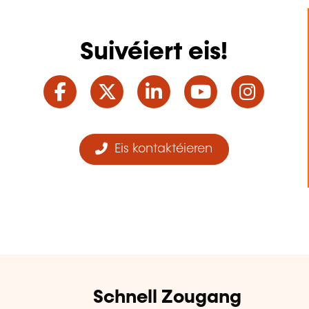
Suivéiert eis!
Facebook
Twitter
LinkedIn
YouTube
Ins
Eis kontaktéieren
Schnell Zougang