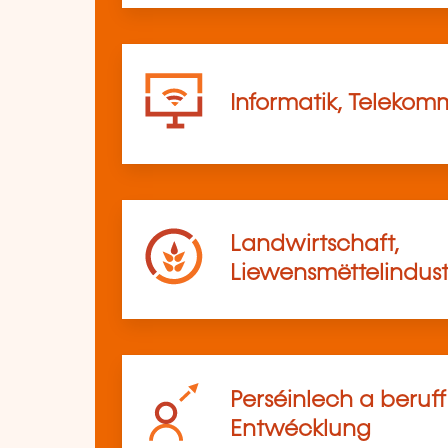
Informatik, Telekom
Landwirtschaft,
Liewensmëttelindust
Perséinlech a beruf
Entwécklung