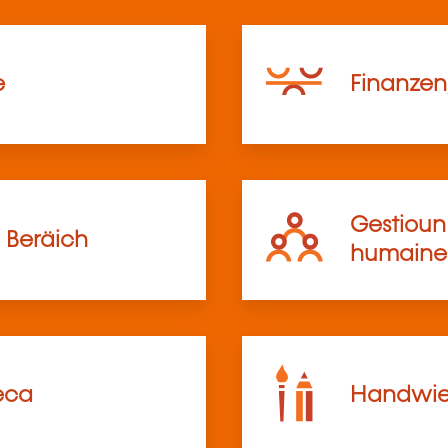
e
Finanzen,
Gestioun 
 Beräich
humaine
eca
Handwier