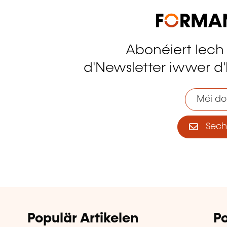
Abonéiert Iech
tagram
d'Newsletter iwwer d'
Méi do
Sech 
Populär Artikelen
Po