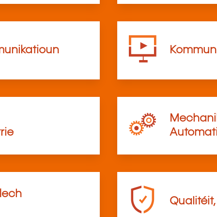
munikatioun
Kommunik
Mechanik
rie
Automati
flech
Qualitéit