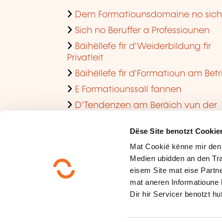
Dem Formatiounsdomaine no sic
Sich no Beruffer a Professiounen
Bäihëllefe fir d'Weiderbildung fir
Privatleit
Bäihëllefe fir d'Formatioun am Betr
E Formatiounssall fannen
D'Tendenzen am Beräich vun der
Formatioun am Betrib consultéieren
Dëse Site benotzt Cookie
Mat Cookië kënne mir den
Medien ubidden an den Tra
eisem Site mat eise Partne
mat aneren Informatioune 
Dir hir Servicer benotzt hut
Méi iwwer eis