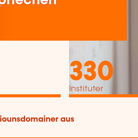
spriechen
330
Instituter
tiounsdomainer aus