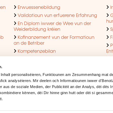
hen
Erwuessenebildung
I
Validatioun vun erfuerene Erfahrung
G
hu
En Diplom iwwer de Wee vun der
Weiderbildung kréien
S
ib
Kofinanzement vun der Formatioun
F
an de Betriber
P
Kompetenzebilan
En
En agreéiert Formatiounsinstitut ginn
Q
n.
 Inhalt personaliséieren, Funktiounen am Zesummenhang mat de
fick analyséieren. Mir deelen och Informatiounen iwwer d'Beno
r aus de soziale Medien, der Publicitéit an der Analys, déi dës 
kombinéiere kënnen, déi Dir hinne ginn hutt oder déi si gesamme
t.
Rechtlech Hiweiser
Ges