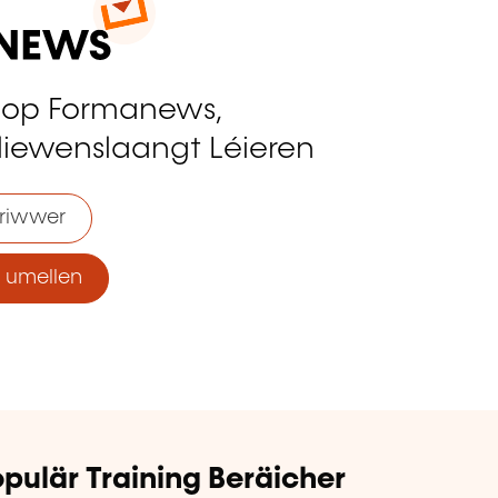
 op Formanews,
liewenslaangt Léieren
riwwer
umellen
pulär Training Beräicher