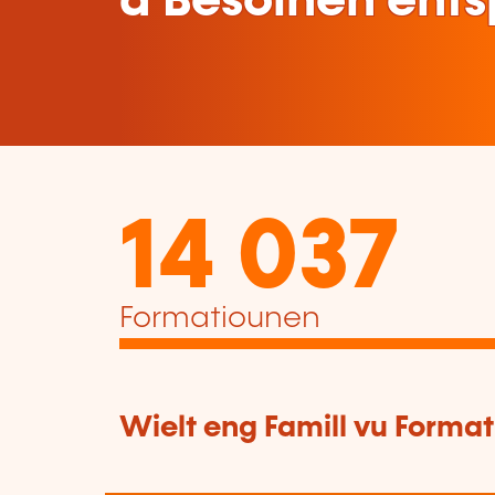
a Besoinen ent
14 037
Formatiounen
Wielt eng Famill vu Forma