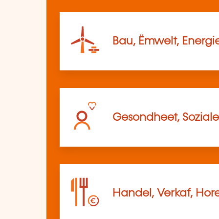
Bau, Ëmwelt, Energi
Gesondheet, Soziale
Handel, Verkaf, Hor