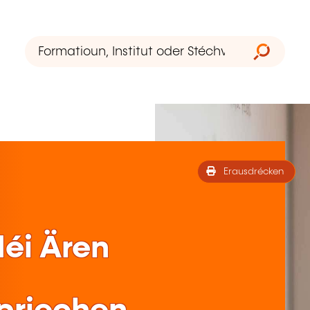
Erausdrécken
éi Ären