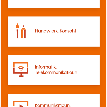
Handwierk, Konscht
Informatik,
Telekommunikatioun
Kommunikatioun,