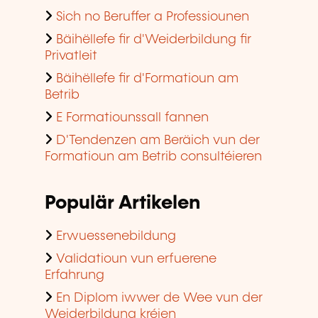
Sich no Beruffer a Professiounen
Bäihëllefe fir d'Weiderbildung fir
Privatleit
Bäihëllefe fir d'Formatioun am
Betrib
E Formatiounssall fannen
D'Tendenzen am Beräich vun der
Formatioun am Betrib consultéieren
Populär Artikelen
Erwuessenebildung
Validatioun vun erfuerene
Erfahrung
En Diplom iwwer de Wee vun der
Weiderbildung kréien