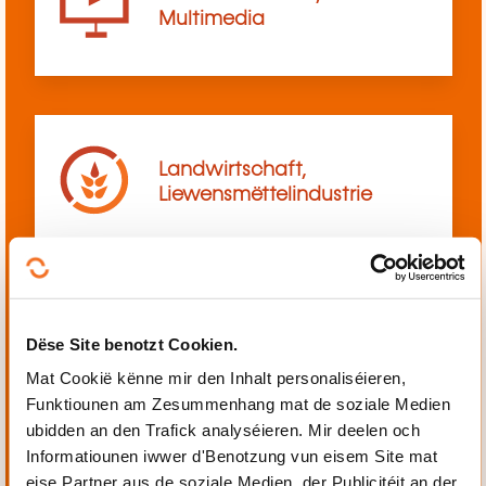
Multimedia
Landwirtschaft,
Liewensmëttelindustrie
Dëse Site benotzt Cookien.
Mechanik, Elektrotechnik,
Automatiséierung
Mat Cookië kënne mir den Inhalt personaliséieren,
Funktiounen am Zesummenhang mat de soziale Medien
ubidden an den Trafick analyséieren. Mir deelen och
Informatiounen iwwer d'Benotzung vun eisem Site mat
eise Partner aus de soziale Medien, der Publicitéit an der