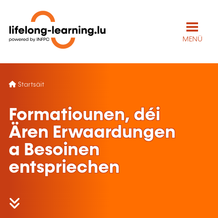
MENÜ
Startsäit
Formatiounen, déi
Ären Erwaardungen
a Besoinen
entspriechen