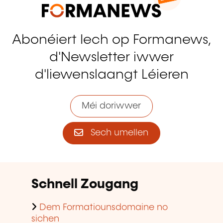
Abonéiert Iech op Formanews,
d'Newsletter iwwer
d'liewenslaangt Léieren
Méi doriwwer
Sech umellen
Schnell Zougang
Dem Formatiounsdomaine no
sichen