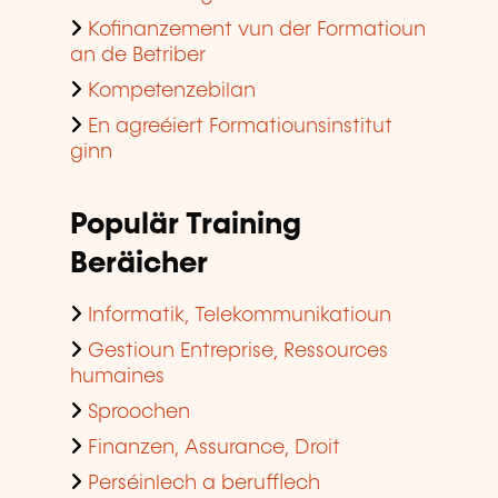
Kofinanzement vun der Formatioun
an de Betriber
Kompetenzebilan
En agreéiert Formatiounsinstitut
ginn
Populär Training
Beräicher
Informatik, Telekommunikatioun
Gestioun Entreprise, Ressources
humaines
Sproochen
Finanzen, Assurance, Droit
Perséinlech a berufflech