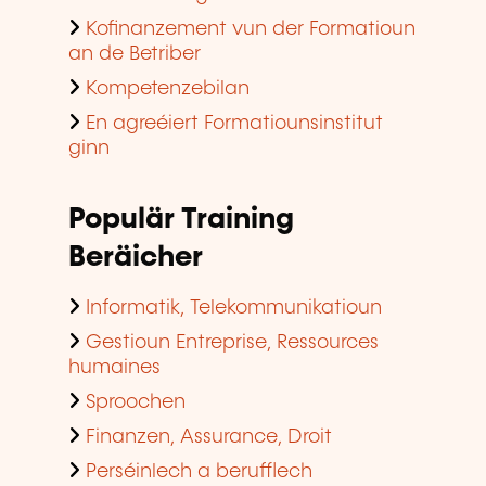
Kofinanzement vun der Formatioun
an de Betriber
Kompetenzebilan
En agreéiert Formatiounsinstitut
ginn
Populär Training
Beräicher
Informatik, Telekommunikatioun
Gestioun Entreprise, Ressources
humaines
Sproochen
Finanzen, Assurance, Droit
Perséinlech a berufflech