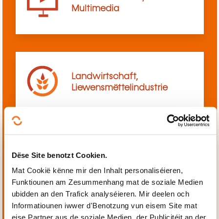
Multimedia
Landwirtschaft,
Liewensmëttelindustrie
Dëse Site benotzt Cookien.
Mechanik, Elektrotechnik,
Automatiséierung
Mat Cookië kënne mir den Inhalt personaliséieren,
Funktiounen am Zesummenhang mat de soziale Medien
ubidden an den Trafick analyséieren. Mir deelen och
Informatiounen iwwer d'Benotzung vun eisem Site mat
eise Partner aus de soziale Medien, der Publicitéit an der