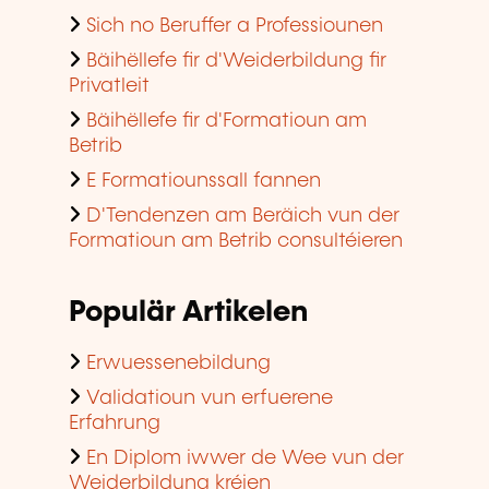
Sich no Beruffer a Professiounen
Bäihëllefe fir d'Weiderbildung fir
Privatleit
Bäihëllefe fir d'Formatioun am
Betrib
E Formatiounssall fannen
D'Tendenzen am Beräich vun der
Formatioun am Betrib consultéieren
Populär Artikelen
Erwuessenebildung
Validatioun vun erfuerene
Erfahrung
En Diplom iwwer de Wee vun der
Weiderbildung kréien