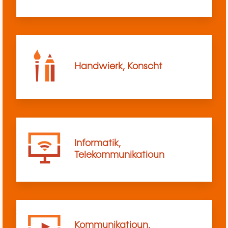
Handwierk, Konscht
Informatik,
Telekommunikatioun
Kommunikatioun,