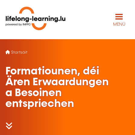
MENÜ
Startsäit
Formatiounen, déi
Ären Erwaardungen
a Besoinen
entspriechen