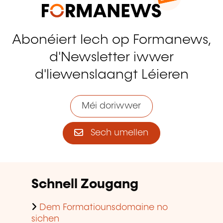
Abonéiert Iech op Formanews,
d'Newsletter iwwer
d'liewenslaangt Léieren
Méi doriwwer
Sech umellen
Schnell Zougang
Dem Formatiounsdomaine no
sichen