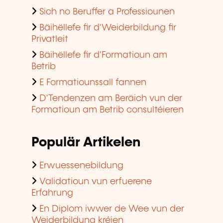
Sich no Beruffer a Professiounen
Bäihëllefe fir d'Weiderbildung fir
Privatleit
Bäihëllefe fir d'Formatioun am
Betrib
E Formatiounssall fannen
D'Tendenzen am Beräich vun der
Formatioun am Betrib consultéieren
Populär Artikelen
Erwuessenebildung
Validatioun vun erfuerene
Erfahrung
En Diplom iwwer de Wee vun der
Weiderbildung kréien