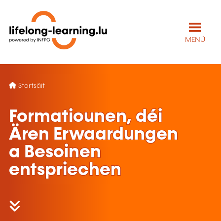
MENÜ
Startsäit
Formatiounen, déi
Ären Erwaardungen
a Besoinen
entspriechen