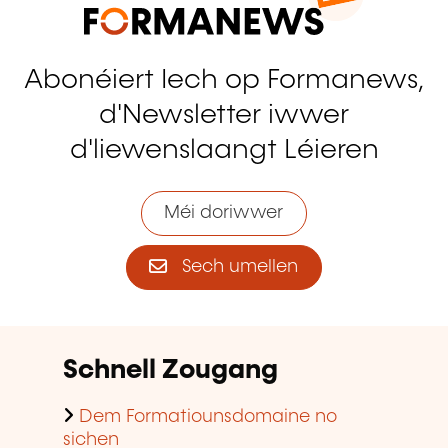
Abonéiert Iech op Formanews,
d'Newsletter iwwer
d'liewenslaangt Léieren
Méi doriwwer
Sech umellen
Schnell Zougang
Dem Formatiounsdomaine no
sichen