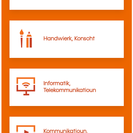
Handwierk, Konscht
Informatik,
Telekommunikatioun
Kommunikatioun,