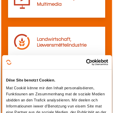
Multimedia
Landwirtschaft,
Liewensmëttelindustrie
Dëse Site benotzt Cookien.
Mechanik, Elektrotechnik,
Automatiséierung
Mat Cookië kënne mir den Inhalt personaliséieren,
Funktiounen am Zesummenhang mat de soziale Medien
ubidden an den Trafick analyséieren. Mir deelen och
Informatiounen iwwer d'Benotzung vun eisem Site mat
eise Partner aus de soziale Medien, der Publicitéit an der