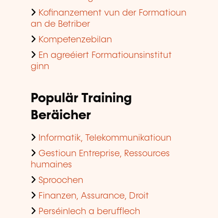
Kofinanzement vun der Formatioun
an de Betriber
Kompetenzebilan
En agreéiert Formatiounsinstitut
ginn
Populär Training
Beräicher
Informatik, Telekommunikatioun
Gestioun Entreprise, Ressources
humaines
Sproochen
Finanzen, Assurance, Droit
Perséinlech a berufflech