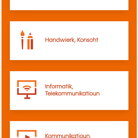
Handwierk, Konscht
Informatik,
Telekommunikatioun
Kommunikatioun,