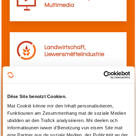
Multimedia
Landwirtschaft,
Liewensmëttelindustrie
Dëse Site benotzt Cookien.
Mechanik, Elektrotechnik,
Automatiséierung
Mat Cookië kënne mir den Inhalt personaliséieren,
Funktiounen am Zesummenhang mat de soziale Medien
ubidden an den Trafick analyséieren. Mir deelen och
Informatiounen iwwer d'Benotzung vun eisem Site mat
eise Partner aus de soziale Medien, der Publicitéit an der