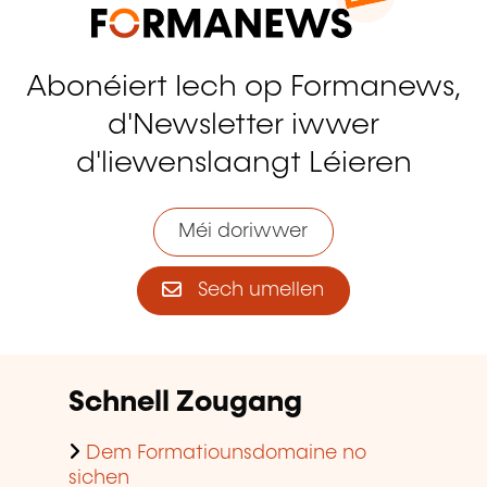
Abonéiert Iech op Formanews,
d'Newsletter iwwer
d'liewenslaangt Léieren
Méi doriwwer
Sech umellen
Schnell Zougang
Dem Formatiounsdomaine no
sichen