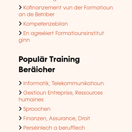
Kofinanzement vun der Formatioun
an de Betriber
Kompetenzebilan
En agreéiert Formatiounsinstitut
ginn
Populär Training
Beräicher
Informatik, Telekommunikatioun
Gestioun Entreprise, Ressources
humaines
Sproochen
Finanzen, Assurance, Droit
Perséinlech a berufflech