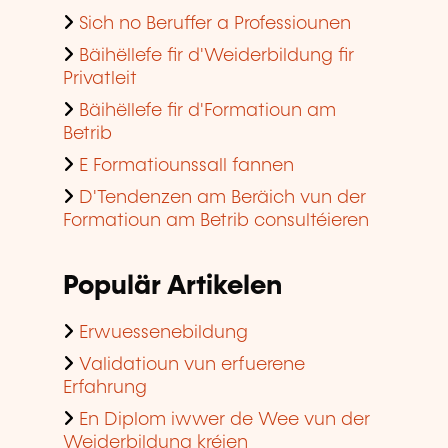
Sich no Beruffer a Professiounen
Bäihëllefe fir d'Weiderbildung fir
Privatleit
Bäihëllefe fir d'Formatioun am
Betrib
E Formatiounssall fannen
D'Tendenzen am Beräich vun der
Formatioun am Betrib consultéieren
Populär Artikelen
Erwuessenebildung
Validatioun vun erfuerene
Erfahrung
En Diplom iwwer de Wee vun der
Weiderbildung kréien