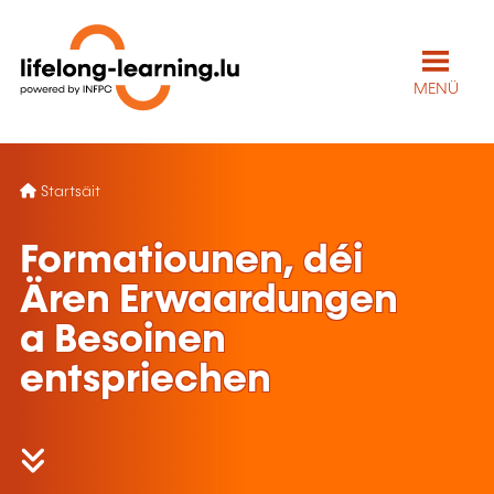
MENÜ
Startsäit
Formatiounen, déi
Ären Erwaardungen
a Besoinen
entspriechen