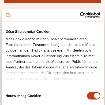
DËS FORMATIOUNE KÉINTEN
Dëse Site benotzt Cookien.
IECH INTERESSÉIEREN
Mat Cookië kënne mir den Inhalt personaliséieren,
Funktiounen am Zesummenhang mat de soziale Medien
ubidden an den Trafick analyséieren. Mir deelen och
FR
Informatiounen iwwer d'Benotzung vun eisem Site mat
eise Partner aus de soziale Medien, der Publicitéit an der
Analys, déi dës Informatioune mat aneren Informatioune
kombinéiere kënnen, déi Dir hinne ginn hutt oder déi si
gesammelt hunn, wou Dir hir Servicer benotzt hutt.
Workshop - Créer votre
crème corporelle -
C
principes de base de
Noutwenneg Cookien
o
l'émulsion - Débutant (SO-
n