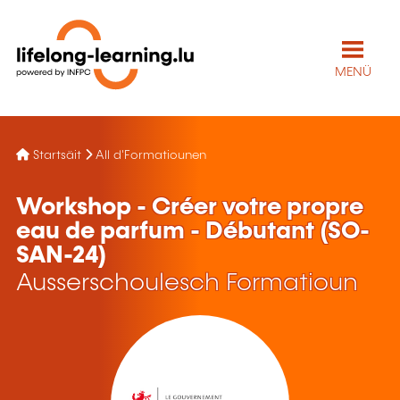
MENÜ
Startsäit
All d'Formatiounen
Workshop - Créer votre propre
eau de parfum - Débutant (SO-
SAN-24)
Ausserschoulesch Formatioun