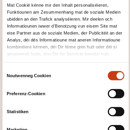
Mat Cookië kënne mir den Inhalt personaliséieren,
19.11.2026
Funktiounen am Zesummenhang mat de soziale Medien
Luxembourg
ubidden an den Trafick analyséieren. Mir deelen och
195,00€
FR
Informatiounen iwwer d'Benotzung vun eisem Site mat
Detailer gesinn
eise Partner aus de soziale Medien, der Publicitéit an der
Analys, déi dës Informatioune mat aneren Informatioune
kombinéiere kënnen, déi Dir hinne ginn hutt oder déi si
09.12.2026
gesammelt hunn, wou Dir hir Servicer benotzt hutt.
Luxembourg
195,00€
FR
C
Detailer gesinn
Noutwenneg Cookien
o
n
15.12.2026
s
Preferenz-Cookien
Luxembourg
e
n
195,00€
EN
t
Statistiken
Detailer gesinn
S
e
Marketing