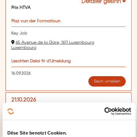
Detailer gesinn
Prix HTVA
Plaz vun der Formatioun
Key Job
65 Avenue de la Gare, 1611 Luxembourg
Luxembourg
Leschten Delai fir d'Umeldung
16.09.2026
Sech umellen
21.10.2026
Luxembourg
195,00€
FR
Detailer gesinn
Dëse Site benotzt Cookien.