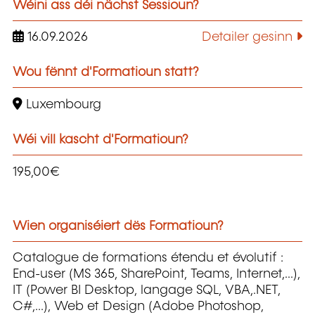
Wéini ass déi nächst Sessioun?
16.09.2026
Detailer gesinn
Wou fënnt d'Formatioun statt?
Luxembourg
Wéi vill kascht d'Formatioun?
195,00€
Wien organiséiert dës Formatioun?
Catalogue de formations étendu et évolutif :
End-user (MS 365, SharePoint, Teams, Internet,...),
IT (Power BI Desktop, langage SQL, VBA,.NET,
C#,...), Web et Design (Adobe Photoshop,