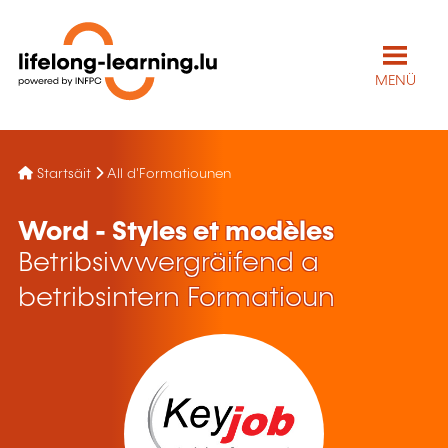
MENÜ
Startsäit
All d'Formatiounen
Word - Styles et modèles
Betribsiwwergräifend a
betribsintern Formatioun