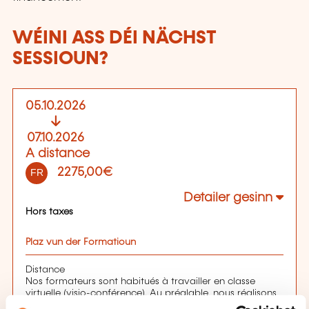
WÉINI ASS DÉI NÄCHST
SESSIOUN?
05.10.2026
07.10.2026
A distance
2275,00€
FR
Detailer gesinn
Hors taxes
Plaz vun der Formatioun
Distance
Nos formateurs sont habitués à travailler en classe
virtuelle (visio-conférence). Au préalable, nous réalisons
un audit afin de s’assurer systématiquement en amont