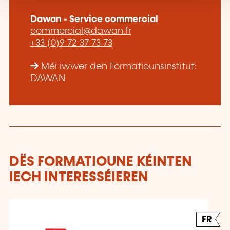
Dawan - Service commercial
commercial@dawan.fr
+33 (0)9 72 37 73 73
Méi iwwer den Formatiounsinstitut:
DAWAN
DËS FORMATIOUNE KÉINTEN
IECH INTERESSÉIEREN
FR