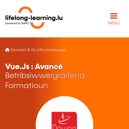
MENÜ
Startsäit
All d'Formatiounen
Vue.Js : Avancé
Betribsiwwergräifend
Formatioun