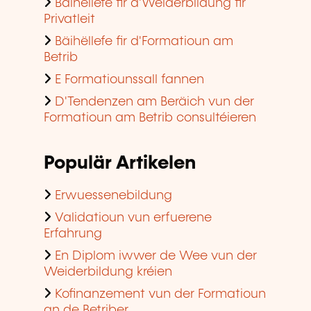
Bäihëllefe fir d'Weiderbildung fir
Privatleit
Bäihëllefe fir d'Formatioun am
Betrib
E Formatiounssall fannen
D'Tendenzen am Beräich vun der
Formatioun am Betrib consultéieren
Populär Artikelen
Erwuessenebildung
Validatioun vun erfuerene
Erfahrung
En Diplom iwwer de Wee vun der
Weiderbildung kréien
Kofinanzement vun der Formatioun
an de Betriber