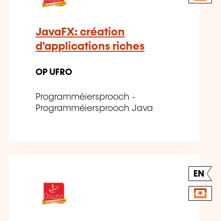
JavaFX: création
d'applications riches
OP UFRO
Programméiersprooch -
Programméiersprooch Java
EN