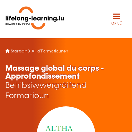
MENÜ
Startsäit
All d'Formatiounen
Massage global du corps -
Approfondissement
Betribsiwwergräifend
Formatioun