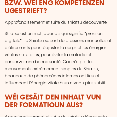
BZW. WÉI ENG KOMPETENZEN
UGESTRIEFT?
Approfondissement et suite du shiatsu découverte
Shiatsu est un mot japonais qui signifie "pression
digitale". Le Shiatsu se sert de pressions manuelles et
d’étirements pour réajuster le corps et les énergies
vitales naturelles, pour éviter la maladie et
conserver une bonne santé. Cachés par les
mouvements extrêmement simples du Shiatsu,
beaucoup de phénomènes internes ont lieu et
influencent l’énergie vitale à un niveau plus subtil.
WÉI GESÄIT DEN INHALT VUN
DER FORMATIOUN AUS?