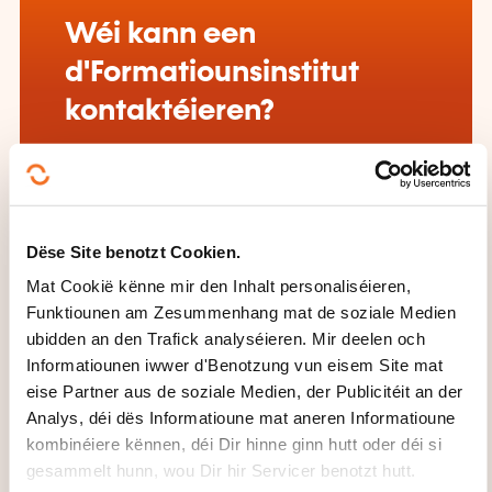
Wéi kann een
d'Formatiounsinstitut
kontaktéieren?
Altha
secretariat@altha.lu
+352 26 37 44 88
Dëse Site benotzt Cookien.
Méi iwwer den Formatiounsinstitut:
Mat Cookië kënne mir den Inhalt personaliséieren,
A.L.T.H.A. - Académie
Funktiounen am Zesummenhang mat de soziale Medien
Luxembourgeoise des Thérapies
Harmonisantes
ubidden an den Trafick analyséieren. Mir deelen och
Informatiounen iwwer d'Benotzung vun eisem Site mat
eise Partner aus de soziale Medien, der Publicitéit an der
Analys, déi dës Informatioune mat aneren Informatioune
kombinéiere kënnen, déi Dir hinne ginn hutt oder déi si
gesammelt hunn, wou Dir hir Servicer benotzt hutt.