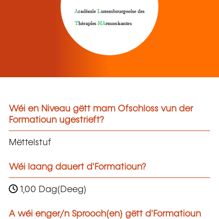
Wéi en Niveau gëtt mam Ofschloss vun der
Formatioun ugestrieft?
Mëttelstuf
Wéi laang dauert d'Formatioun?
1,00 Dag(Deeg)
A wéi enger/n Sprooch(en) gëtt d'Formatioun