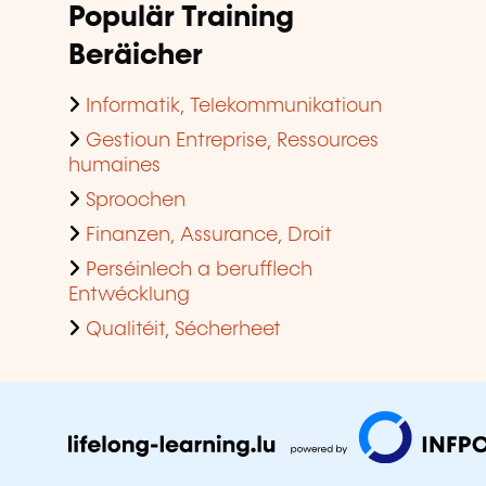
Populär Training
Beräicher
Informatik, Telekommunikatioun
Gestioun Entreprise, Ressources
humaines
Sproochen
Finanzen, Assurance, Droit
Perséinlech a berufflech
Entwécklung
Qualitéit, Sécherheet