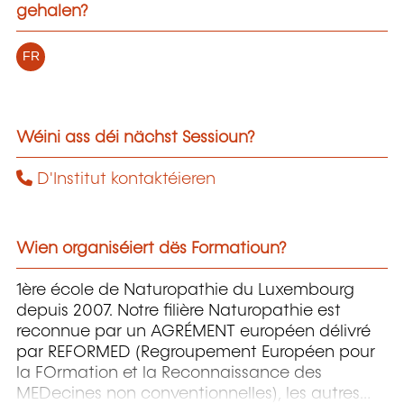
gehalen?
FR
Wéini ass déi nächst Sessioun?
D'Institut kontaktéieren
Wien organiséiert dës Formatioun?
1ère école de Naturopathie du Luxembourg
depuis 2007. Notre filière Naturopathie est
reconnue par un AGRÉMENT européen délivré
par REFORMED (Regroupement Européen pour
la FOrmation et la Reconnaissance des
MEDecines non conventionnelles), les autres