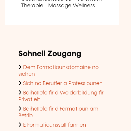
Therapie - Massage Wellness
Schnell Zougang
Dem Formatiounsdomaine no
sichen
Sich no Beruffer a Professiounen
Bäihëllefe fir d'Weiderbildung fir
Privatleit
Bäihëllefe fir d'Formatioun am
Betrib
E Formatiounssall fannen