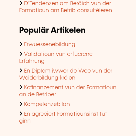
D'Tendenzen am Beräich vun der
Formatioun am Betrib consultéieren
Populär Artikelen
Erwuessenebildung
Validatioun vun erfuerene
Erfahrung
En Diplom iwwer de Wee vun der
Weiderbildung kréien
Kofinanzement vun der Formatioun
an de Betriber
Kompetenzebilan
En agreéiert Formatiounsinstitut
ginn