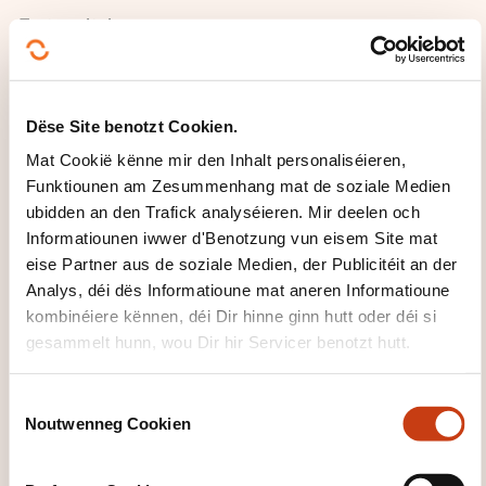
Tests unitaires
Avec JUnit, Mockito et Maven
Tests d’intégration
Dëse Site benotzt Cookien.
Les annotations de Spring Boot
Mat Cookië kënne mir den Inhalt personaliséieren,
Funktiounen am Zesummenhang mat de soziale Medien
Les tests d’intégration avec Maven
ubidden an den Trafick analyséieren. Mir deelen och
Les tests avec des données JSON
Informatiounen iwwer d'Benotzung vun eisem Site mat
Tests d’intégration de services REST
eise Partner aus de soziale Medien, der Publicitéit an der
Analys, déi dës Informatioune mat aneren Informatioune
Tests d’intégration d’un client REST
kombinéiere kënnen, déi Dir hinne ginn hutt oder déi si
gesammelt hunn, wou Dir hir Servicer benotzt hutt.
L’annotation @RestClientTest
La classe MockRestServiceServer
C
Tests d’intégration des repository
Noutwenneg Cookien
o
n
L’annotation @DataJpaTest
s