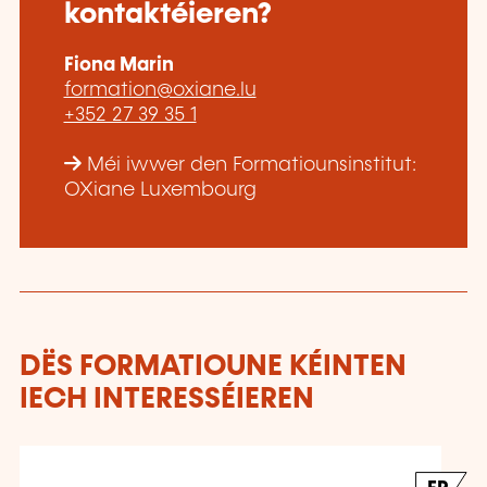
kontaktéieren?
Fiona Marin
formation@oxiane.lu
+352 27 39 35 1
Méi iwwer den Formatiounsinstitut:
OXiane Luxembourg
DËS FORMATIOUNE KÉINTEN
IECH INTERESSÉIEREN