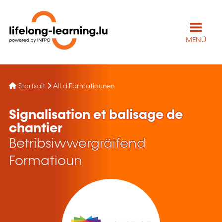
MENÜ
Startsäit
All d'Formatiounen
Signalisation et balisage de
chantier
Betribsiwwergräifend
Formatioun