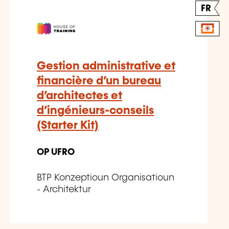
FR
Gestion administrative et
financière d’un bureau
d’architectes et
d’ingénieurs-conseils
(Starter Kit)
OP UFRO
BTP Konzeptioun Organisatioun
- Architektur