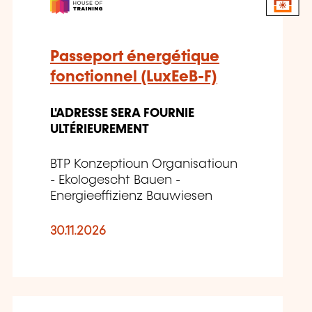
Passeport énergétique
fonctionnel (LuxEeB-F)
L'ADRESSE SERA FOURNIE
ULTÉRIEUREMENT
BTP Konzeptioun Organisatioun
- Ekologescht Bauen -
Energieeffizienz Bauwiesen
30.11.2026