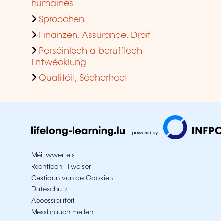
humaines
Sproochen
Finanzen, Assurance, Droit
Perséinlech a berufflech
Entwécklung
Qualitéit, Sécherheet
Méi iwwer eis
Rechtlech Hiweiser
Gestioun vun de Cookien
Dateschutz
Accessibilitéit
Mëssbrauch mellen