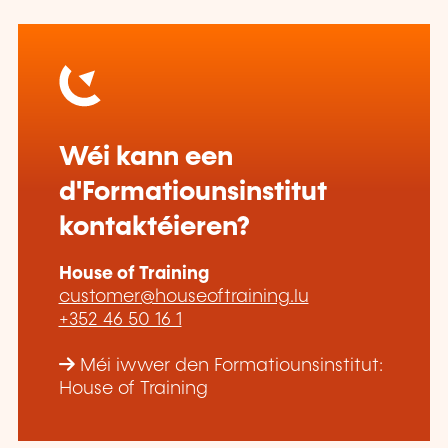
Wéi kann een
d'Formatiounsinstitut
kontaktéieren?
House of Training
customer@houseoftraining.lu
+352 46 50 16 1
Méi iwwer den Formatiounsinstitut:
House of Training