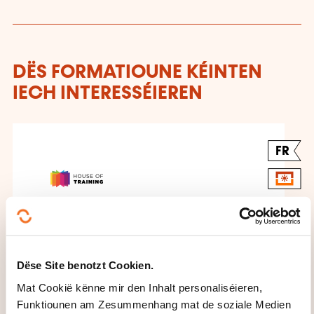
DËS FORMATIOUNE KÉINTEN
IECH INTERESSÉIEREN
FR
Critères de sélection des
matériaux de
Dëse Site benotzt Cookien.
construction durables
Mat Cookië kënne mir den Inhalt personaliséieren,
(santé, longévité,
Funktiounen am Zesummenhang mat de soziale Medien
écobilan, recycabilité)