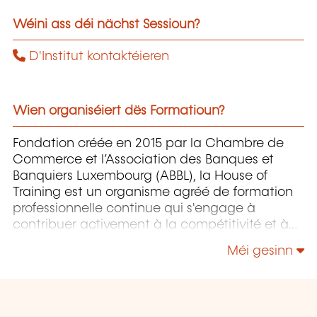
Wéini ass déi nächst Sessioun?
D'Institut kontaktéieren
Wien organiséiert dës Formatioun?
Fondation créée en 2015 par la Chambre de
Commerce et l’Association des Banques et
Banquiers Luxembourg (ABBL), la House of
Training est un organisme agréé de formation
professionnelle continue qui s'engage à
contribuer activement à la compétitivité et à
l'attractivité du Luxembourg en développant
Méi gesinn
les compétences de ceux qui font vivre son
économie.