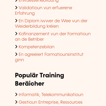
Erwuessenebildung
Validatioun vun erfuerene
Erfahrung
En Diplom iwwer de Wee vun der
Weiderbildung kréien
Kofinanzement vun der Formatioun
an de Betriber
Kompetenzebilan
En agreéiert Formatiounsinstitut
ginn
Populär Training
Beräicher
Informatik, Telekommunikatioun
Gestioun Entreprise, Ressources