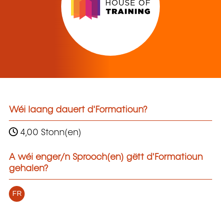
Wéi laang dauert d'Formatioun?
4,00 Stonn(en)
A wéi enger/n Sprooch(en) gëtt d'Formatioun
gehalen?
FR