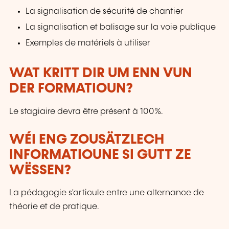
La signalisation de sécurité de chantier
La signalisation et balisage sur la voie publique
Exemples de matériels à utiliser
WAT KRITT DIR UM ENN VUN
DER FORMATIOUN?
Le stagiaire devra être présent à 100%.
WÉI ENG ZOUSÄTZLECH
INFORMATIOUNE SI GUTT ZE
WËSSEN?
La pédagogie s'articule entre une alternance de
théorie et de pratique.