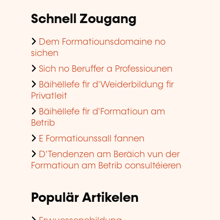
Schnell Zougang
Dem Formatiounsdomaine no
sichen
Sich no Beruffer a Professiounen
Bäihëllefe fir d'Weiderbildung fir
Privatleit
Bäihëllefe fir d'Formatioun am
Betrib
E Formatiounssall fannen
D'Tendenzen am Beräich vun der
Formatioun am Betrib consultéieren
Populär Artikelen