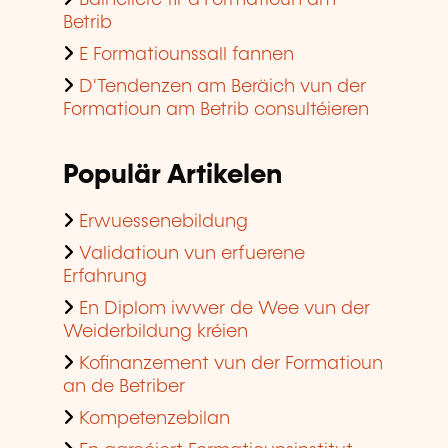
Bäihëllefe fir d'Formatioun am
Betrib
E Formatiounssall fannen
D'Tendenzen am Beräich vun der
Formatioun am Betrib consultéieren
Populär Artikelen
Erwuessenebildung
Validatioun vun erfuerene
Erfahrung
En Diplom iwwer de Wee vun der
Weiderbildung kréien
Kofinanzement vun der Formatioun
an de Betriber
Kompetenzebilan