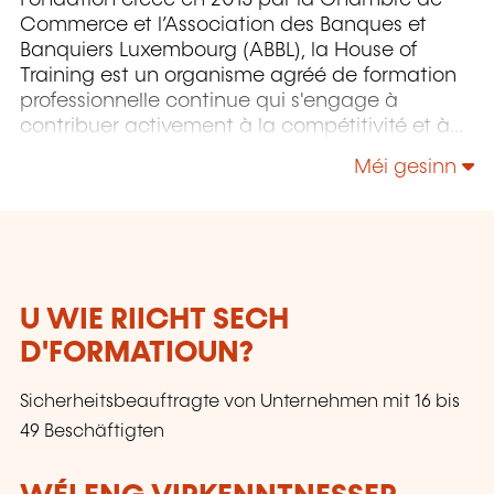
Fondation créée en 2015 par la Chambre de
Commerce et l’Association des Banques et
Banquiers Luxembourg (ABBL), la House of
Training est un organisme agréé de formation
professionnelle continue qui s'engage à
contribuer activement à la compétitivité et à
l'attractivité du Luxembourg en développant
Méi gesinn
les compétences de ceux qui font vivre son
économie.
U WIE RIICHT SECH
D'FORMATIOUN?
Sicherheitsbeauftragte von Unternehmen mit 16 bis
49 Beschäftigten