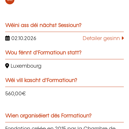
Wéini ass déi nächst Sessioun?
02.10.2026
Detailer gesinn
Wou fënnt d'Formatioun statt?
Luxembourg
Wéi vill kascht d'Formatioun?
560,00€
Wien organiséiert dës Formatioun?