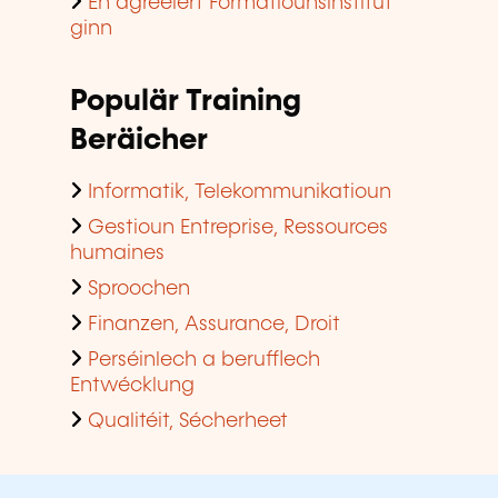
En agreéiert Formatiounsinstitut
ginn
Populär Training
Beräicher
Informatik, Telekommunikatioun
Gestioun Entreprise, Ressources
humaines
Sproochen
Finanzen, Assurance, Droit
Perséinlech a berufflech
Entwécklung
Qualitéit, Sécherheet