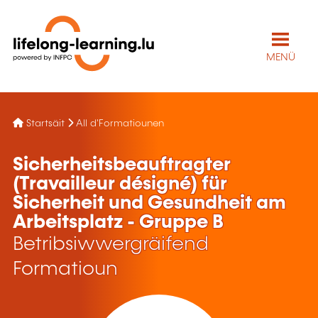
MENÜ
Startsäit
All d'Formatiounen
Sicherheitsbeauftragter
(Travailleur désigné) für
Sicherheit und Gesundheit am
Arbeitsplatz - Gruppe B
Betribsiwwergräifend
Formatioun