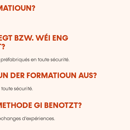
RMATIOUN?
LEGT BZW. WÉI ENG
T?
 préfabriqués en toute sécurité.
VUN DER FORMATIOUN AUS?
toute sécurité.
ETHODE GI BENOTZT?
 échanges d’expériences.