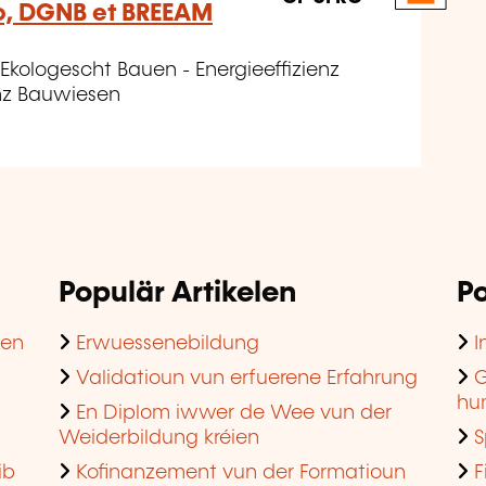
co, DGNB et BREEAM
Ekologescht Bauen - Energieeffizienz
enz Bauwiesen
Populär Artikelen
Po
hen
Erwuessenebildung
I
Validatioun vun erfuerene Erfahrung
G
hu
En Diplom iwwer de Wee vun der
Weiderbildung kréien
S
ib
Kofinanzement vun der Formatioun
F