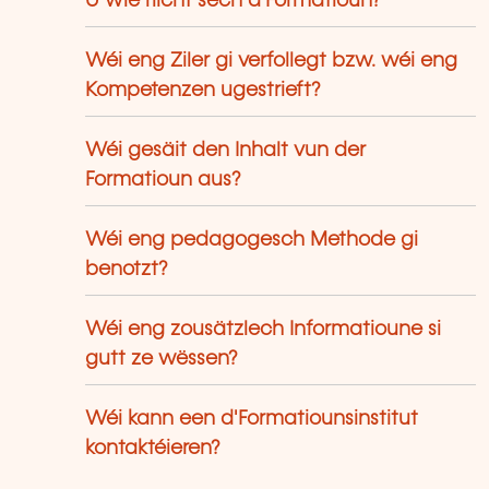
U wie riicht sech d'Formatioun?
Wéi eng Ziler gi verfollegt bzw. wéi eng
Kompetenzen ugestrieft?
Wéi gesäit den Inhalt vun der
Formatioun aus?
Wéi eng pedagogesch Methode gi
benotzt?
Wéi eng zousätzlech Informatioune si
gutt ze wëssen?
Wéi kann een d'Formatiounsinstitut
kontaktéieren?