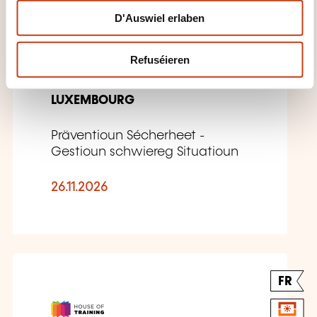
D'Auswiel erlaben
Prévention des agressions
- Garder son calme lors
Refuséieren
d'une agression verbale
LUXEMBOURG
Präventioun Sécherheet -
Gestioun schwiereg Situatioun
26.11.2026
FR