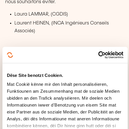
nous souhaitons éviter.
Laura LAMMAR, (CGDIS)
Laurent HEINEN, (INCA Ingénieurs Conseils
Associés)
Dëse Site benotzt Cookien.
Mat Cookië kënne mir den Inhalt personaliséieren,
Wéi kann een
Funktiounen am Zesummenhang mat de soziale Medien
d'Formatiounsinstitut
ubidden an den Trafick analyséieren. Mir deelen och
Informatiounen iwwer d'Benotzung vun eisem Site mat
kontaktéieren?
eise Partner aus de soziale Medien, der Publicitéit an der
Analys, déi dës Informatioune mat aneren Informatioune
House of Training
kombinéiere kënnen, déi Dir hinne ginn hutt oder déi si
customer@houseoftraining.lu