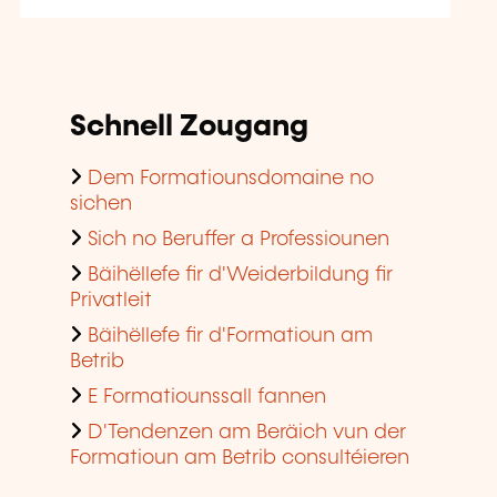
Schnell Zougang
Dem Formatiounsdomaine no
sichen
Sich no Beruffer a Professiounen
Bäihëllefe fir d'Weiderbildung fir
Privatleit
Bäihëllefe fir d'Formatioun am
Betrib
E Formatiounssall fannen
D'Tendenzen am Beräich vun der
Formatioun am Betrib consultéieren