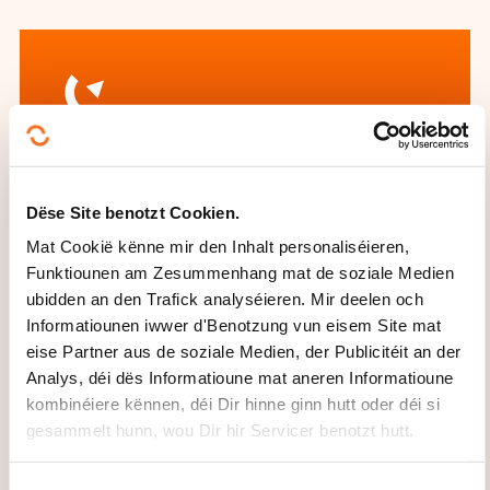
Wéi kann een
d'Formatiounsinstitut
Dëse Site benotzt Cookien.
Mat Cookië kënne mir den Inhalt personaliséieren,
kontaktéieren?
Funktiounen am Zesummenhang mat de soziale Medien
ubidden an den Trafick analyséieren. Mir deelen och
Service formation
Informatiounen iwwer d'Benotzung vun eisem Site mat
info@ifsb.lu
eise Partner aus de soziale Medien, der Publicitéit an der
+352 26 59 56 201
Analys, déi dës Informatioune mat aneren Informatioune
Méi iwwer den Formatiounsinstitut:
kombinéiere kënnen, déi Dir hinne ginn hutt oder déi si
Institut de Formation Sectoriel du
gesammelt hunn, wou Dir hir Servicer benotzt hutt.
Bâtiment
C