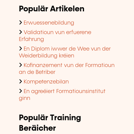
Populär Artikelen
Erwuessenebildung
Validatioun vun erfuerene
Erfahrung
En Diplom iwwer de Wee vun der
Weiderbildung kréien
Kofinanzement vun der Formatioun
an de Betriber
Kompetenzebilan
En agreéiert Formatiounsinstitut
ginn
Populär Training
Beräicher