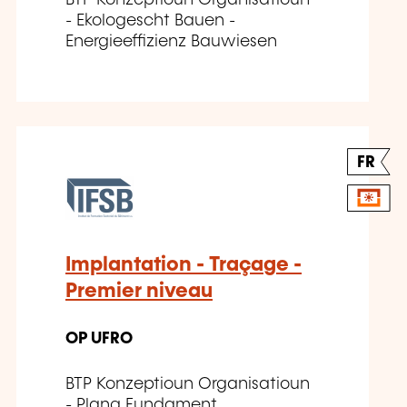
- Ekologescht Bauen -
Energieeffizienz Bauwiesen
FR
Implantation - Traçage -
Premier niveau
OP UFRO
BTP Konzeptioun Organisatioun
- Plang Fundament