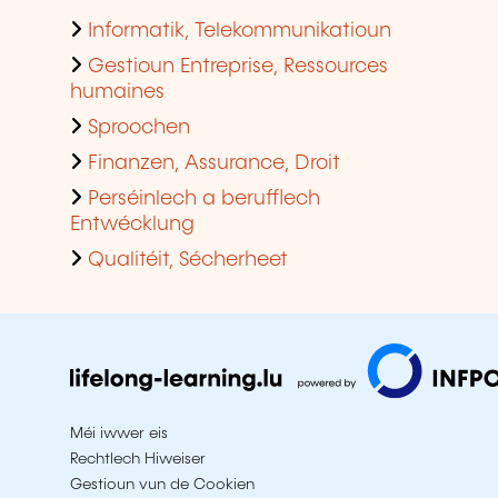
Informatik, Telekommunikatioun
Gestioun Entreprise, Ressources
humaines
Sproochen
Finanzen, Assurance, Droit
Perséinlech a berufflech
Entwécklung
Qualitéit, Sécherheet
Méi iwwer eis
Rechtlech Hiweiser
Gestioun vun de Cookien