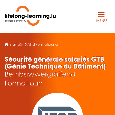
MENÜ
Startsäit
All d'Formatiounen
Sécurité générale salariés GTB
(Génie Technique du Bâtiment)
Betribsiwwergräifend
Formatioun