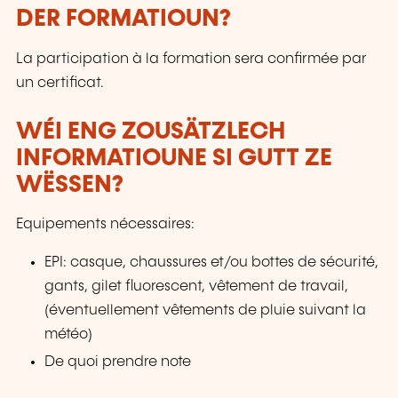
DER FORMATIOUN?
La participation à la formation sera confirmée par
un certificat.
WÉI ENG ZOUSÄTZLECH
INFORMATIOUNE SI GUTT ZE
WËSSEN?
Equipements nécessaires:
EPI: casque, chaussures et/ou bottes de sécurité,
gants, gilet fluorescent, vêtement de travail,
(éventuellement vêtements de pluie suivant la
météo)
De quoi prendre note