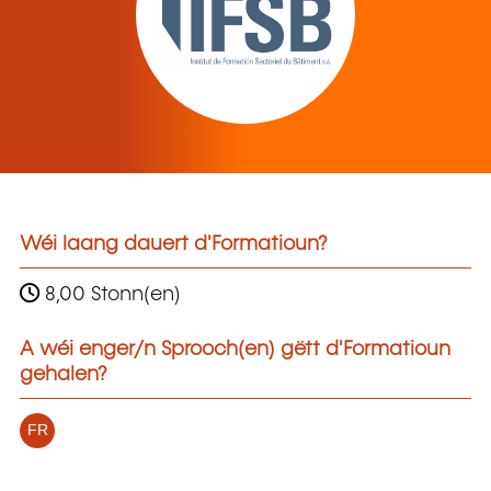
Wéi laang dauert d'Formatioun?
8,00 Stonn(en)
A wéi enger/n Sprooch(en) gëtt d'Formatioun
gehalen?
FR