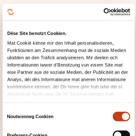
WÉI ENG SUPPORTE GINN ZUR
VERFÜGUNG GESTALLT?
Dëse Site benotzt Cookien.
Prise de notes mais essentiellement transmission par
Mat Cookië kënne mir den Inhalt personaliséieren,
la pratique
Funktiounen am Zesummenhang mat de soziale Medien
ubidden an den Trafick analyséieren. Mir deelen och
WÉINI ASS DÉI NÄCHST
Informatiounen iwwer d'Benotzung vun eisem Site mat
SESSIOUN?
eise Partner aus de soziale Medien, der Publicitéit an der
Analys, déi dës Informatioune mat aneren Informatioune
kombinéiere kënnen, déi Dir hinne ginn hutt oder déi si
10.10.2026
gesammelt hunn, wou Dir hir Servicer benotzt hutt.
15.11.2026
C
Dippach
Noutwenneg Cookien
o
580,00€
FR
n
Detailer gesinn
s
Preferenz-Cookien