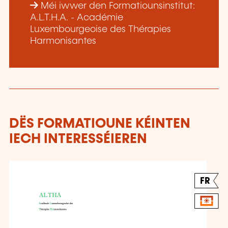
Méi iwwer den Formatiounsinstitut:
A.L.T.H.A. - Académie
Luxembourgeoise des Thérapies
Harmonisantes
DËS FORMATIOUNE KÉINTEN
IECH INTERESSÉIEREN
FR