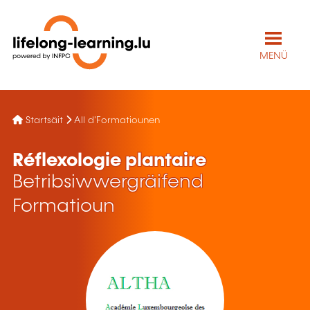
MENÜ
Startsäit
All d'Formatiounen
Réflexologie plantaire
Betribsiwwergräifend
Formatioun