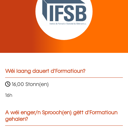
Wéi laang dauert d'Formatioun?
16,00 Stonn(en)
16h
A wéi enger/n Sprooch(en) gëtt d'Formatioun
gehalen?