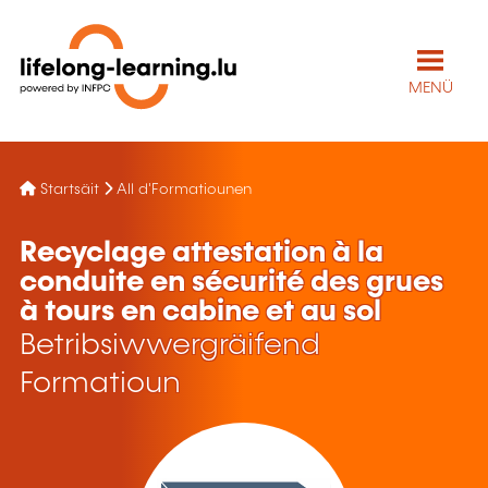
MENÜ
Startsäit
All d'Formatiounen
Recyclage attestation à la
conduite en sécurité des grues
à tours en cabine et au sol
Betribsiwwergräifend
Formatioun