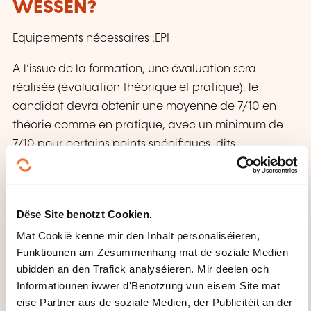
WËSSEN?
Equipements nécessaires :EPI
A l’issue de la formation, une évaluation sera
réalisée (évaluation théorique et pratique), le
candidat devra obtenir une moyenne de 7/10 en
théorie comme en pratique, avec un minimum de
7/10 pour certains points spécifiques, dits
éliminatoires selon la recommandation. Le passage
avec succès de l’évaluation théorique est
nécessaire pour l’admission à la formation pratique.
Dëse Site benotzt Cookien.
En cas de réussite le candidat se voit délivrer par
Mat Cookië kënne mir den Inhalt personaliséieren,
notre organisme de formation une attestation de
Funktiounen am Zesummenhang mat de soziale Medien
conduite en sécurité avec mention du type d’engin
ubidden an den Trafick analyséieren. Mir deelen och
concerné.
Informatiounen iwwer d'Benotzung vun eisem Site mat
eise Partner aus de soziale Medien, der Publicitéit an der
Une remise à niveau périodique pour ce type