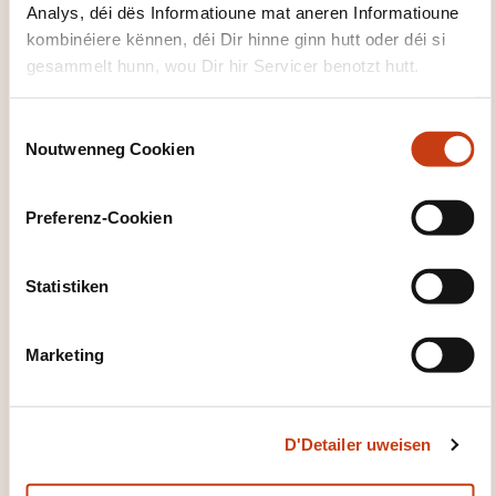
Analys, déi dës Informatioune mat aneren Informatioune
d’engin est exigée tous les 5 ans.
kombinéiere kënnen, déi Dir hinne ginn hutt oder déi si
gesammelt hunn, wou Dir hir Servicer benotzt hutt.
C
Noutwenneg Cookien
o
n
s
Preferenz-Cookien
e
Wéi kann een
n
d'Formatiounsinstitut
t
Statistiken
S
kontaktéieren?
e
Marketing
l
Service formation
e
info@ifsb.lu
c
+352 26 59 56 201
D'Detailer uweisen
t
i
Méi iwwer den Formatiounsinstitut: