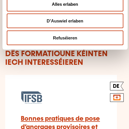
Institut de Formation Sectoriel du
o
Alles erlaben
Bâtiment
n
D'Auswiel erlaben
Refuséieren
DËS FORMATIOUNE KÉINTEN
IECH INTERESSÉIEREN
DE
Bonnes pratiques de pose
d’ancrages provisoires et