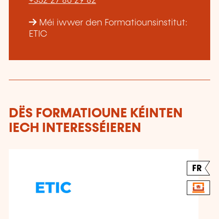
+352 27 86 29 82
Méi iwwer den Formatiounsinstitut:
ETIC
DËS FORMATIOUNE KÉINTEN
IECH INTERESSÉIEREN
FR