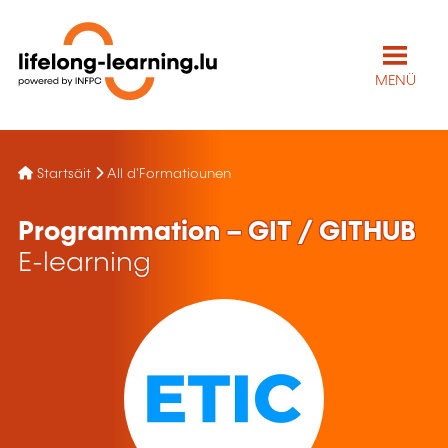
MENÜ
Startsäit
All d'Formatiounen
Programmation – GIT / GITHUB
E-learning