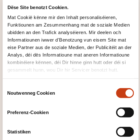
VERFÜGUNG GESTALLT?
Dëse Site benotzt Cookien.
Mat Cookië kënne mir den Inhalt personaliséieren,
Module interactif en ligne, exercices pratiques,
Funktiounen am Zesummenhang mat de soziale Medien
démonstrations guidées et ressources
ubidden an den Trafick analyséieren. Mir deelen och
pédagogiques accessibles via technologie HTML5
Informatiounen iwwer d'Benotzung vun eisem Site mat
conforme à la norme SCORM.
eise Partner aus de soziale Medien, der Publicitéit an der
Analys, déi dës Informatioune mat aneren Informatioune
ORGANISATIOUNSMODUS
kombinéiere kënnen, déi Dir hinne ginn hutt oder déi si
gesammelt hunn, wou Dir hir Servicer benotzt hutt.
Formation 100 % en ligne, accessible à tout moment.
Parcours structuré en un module unique
C
comprenant 10 leçons progressives.
Noutwenneg Cookien
o
n
WÉI ENG ZOUSÄTZLECH
s
Preferenz-Cookien
e
INFORMATIOUNE SI GUTT ZE
n
WËSSEN?
t
Statistiken
S