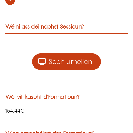
FR
Wéini ass déi nächst Sessioun?
Sech umellen
Wéi vill kascht d'Formatioun?
154.44€