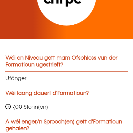
Wéi en Niveau gëtt mam Ofschloss vun der
Formatioun ugestrieft?
Ufänger
Wéi laang dauert d'Formatioun?
7,00 Stonn(en)
A wéi enger/n Sprooch(en) gëtt d'Formatioun
gehalen?