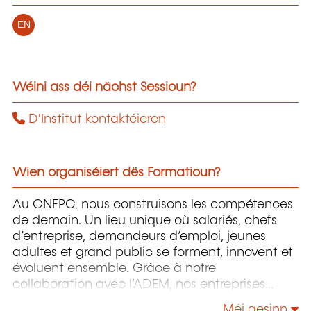
EN
Wéini ass déi nächst Sessioun?
D'Institut kontaktéieren
Wien organiséiert dës Formatioun?
Au CNFPC, nous construisons les compétences
de demain. Un lieu unique où salariés, chefs
d’entreprise, demandeurs d’emploi, jeunes
adultes et grand public se forment, innovent et
évoluent ensemble. Grâce à notre
collaboration avec l’ADEM, nos entreprises
partenaires et nos experts de terrain, nos
Méi gesinn