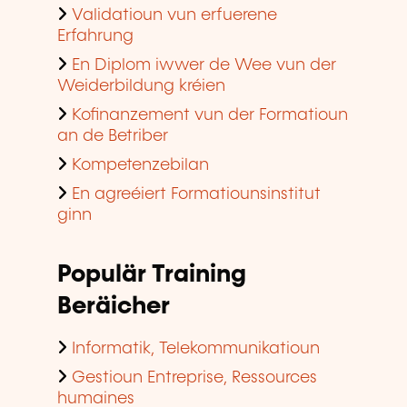
Validatioun vun erfuerene
Erfahrung
En Diplom iwwer de Wee vun der
Weiderbildung kréien
Kofinanzement vun der Formatioun
an de Betriber
Kompetenzebilan
En agreéiert Formatiounsinstitut
ginn
Populär Training
Beräicher
Informatik, Telekommunikatioun
Gestioun Entreprise, Ressources
humaines