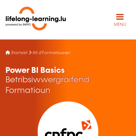
MENÜ
Startsäit
All d'Formatiounen
Power BI Basics
Betribsiwwergräifend
Formatioun