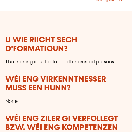
formations répondent aux besoins réels du
marché du travail — aujourd’hui et demain.
Des programmes concrets, innovants et tournés
vers l’action, dispensés par des professionnels
qui partagent leur expérience du terrain.
U WIE RIICHT SECH
D'FORMATIOUN?
The training is suitable for all interested persons.
WÉI ENG VIRKENNTNESSER
MUSS EEN HUNN?
None
WÉI ENG ZILER GI VERFOLLEGT
BZW. WÉI ENG KOMPETENZEN