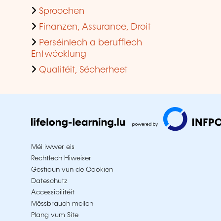
Sproochen
Finanzen, Assurance, Droit
Perséinlech a berufflech
Entwécklung
Qualitéit, Sécherheet
Méi iwwer eis
Rechtlech Hiweiser
Gestioun vun de Cookien
Dateschutz
Accessibilitéit
Mëssbrauch mellen
Plang vum Site