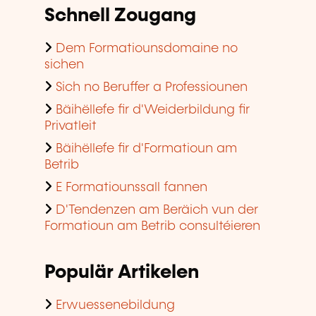
Schnell Zougang
Dem Formatiounsdomaine no
sichen
Sich no Beruffer a Professiounen
Bäihëllefe fir d'Weiderbildung fir
Privatleit
Bäihëllefe fir d'Formatioun am
Betrib
E Formatiounssall fannen
D'Tendenzen am Beräich vun der
Formatioun am Betrib consultéieren
Populär Artikelen
Erwuessenebildung