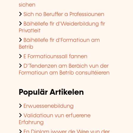
sichen
Sich no Beruffer a Professiounen
Bäihëllefe fir d'Weiderbildung fir
Privatleit
Bäihëllefe fir d'Formatioun am
Betrib
E Formatiounssall fannen
D'Tendenzen am Beräich vun der
Formatioun am Betrib consultéieren
Populär Artikelen
Erwuessenebildung
Validatioun vun erfuerene
Erfahrung
En Diplom iwwer de Wee vun der