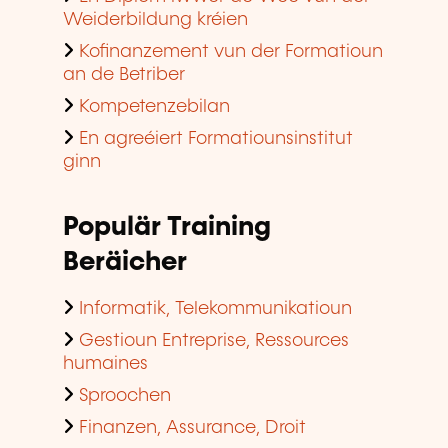
Weiderbildung kréien
Kofinanzement vun der Formatioun
an de Betriber
Kompetenzebilan
En agreéiert Formatiounsinstitut
ginn
Populär Training
Beräicher
Informatik, Telekommunikatioun
Gestioun Entreprise, Ressources
humaines
Sproochen
Finanzen, Assurance, Droit