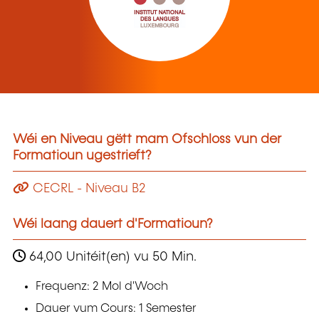
Wéi en Niveau gëtt mam Ofschloss vun der
Formatioun ugestrieft?
CECRL - Niveau B2
Wéi laang dauert d'Formatioun?
64,00 Unitéit(en) vu 50 Min.
Frequenz: 2 Mol d'Woch
Dauer vum Cours: 1 Semester