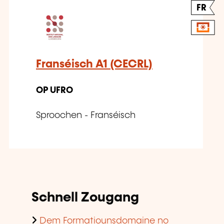
FR
Franséisch A1 (CECRL)
OP UFRO
Sproochen - Franséisch
Schnell Zougang
Dem Formatiounsdomaine no