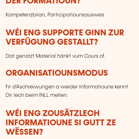
DER FORMATIOUN?
Kompetenzbilan, Participatiounsausweis
WÉI ENG SUPPORTE GINN ZUR
VERFÜGUNG GESTALLT?
Dat genotzt Material hänkt vum Cours of.
ORGANISATIOUNSMODUS
Fir d'Aschreiwungen a weider Informatioune kennt
Dir Iech beim INLL mellen.
WÉI ENG ZOUSÄTZLECH
INFORMATIOUNE SI GUTT ZE
WËSSEN?