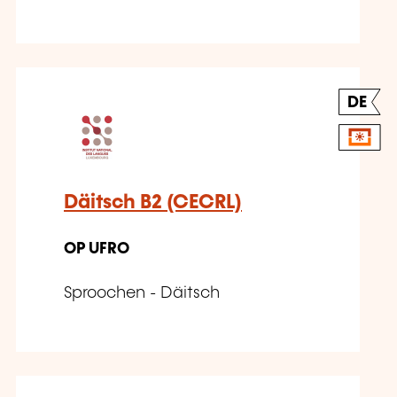
DE
Däitsch B2 (CECRL)
OP UFRO
Sproochen - Däitsch