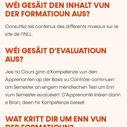
WÉI GESÄIT DEN INHALT VUN
DER FORMATIOUN AUS?
Consultez les contenus des différents niveaux sur le
site de l'INLL.
WÉI GESÄIT D'EVALUATIOUN
AUS?
Jee no Cours ginn d'Kompetenze vun den
Apprenanten op der Basis vu Contrôle-continuen
am Semester an engem mëndlechen Test um Enn
vum Semester evaluéiert. D’Apprenantë kréien dann
e Bilan, deen hir Kompetenze beleet.
WAT KRITT DIR UM ENN VUN