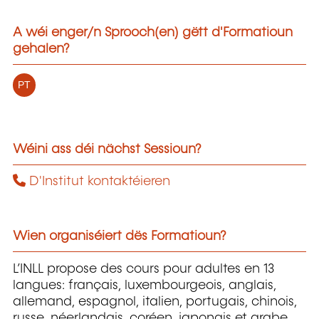
A wéi enger/n Sprooch(en) gëtt d'Formatioun
gehalen?
PT
Wéini ass déi nächst Sessioun?
D'Institut kontaktéieren
Wien organiséiert dës Formatioun?
L’INLL propose des cours pour adultes en 13
langues: français, luxembourgeois, anglais,
allemand, espagnol, italien, portugais, chinois,
russe, néerlandais, coréen, japonais et arabe