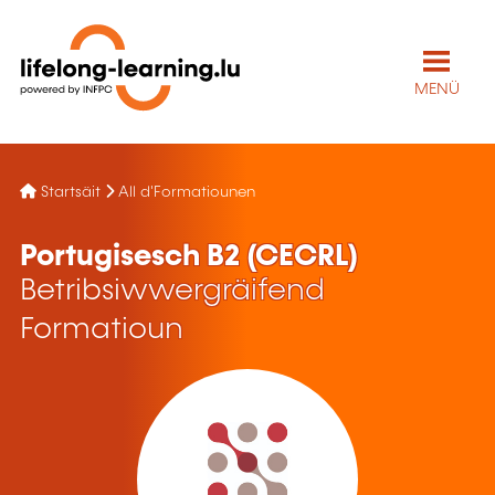
MENÜ
Startsäit
All d'Formatiounen
Portugisesch B2 (CECRL)
Betribsiwwergräifend
Formatioun