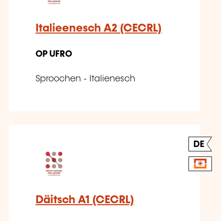
Italieenesch A2 (CECRL)
OP UFRO
Sproochen - Italienesch
DE
Däitsch A1 (CECRL)