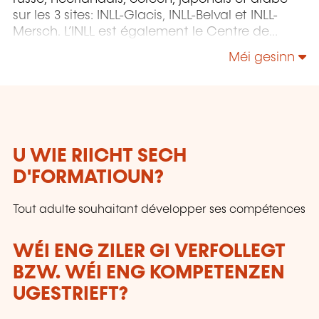
sur les 3 sites: INLL-Glacis, INLL-Belval et INLL-
Mersch. L’INLL est également le Centre de
certification officiel des tests et examens
Méi gesinn
internationaux.
U WIE RIICHT SECH
D'FORMATIOUN?
Tout adulte souhaitant développer ses compétences
WÉI ENG ZILER GI VERFOLLEGT
BZW. WÉI ENG KOMPETENZEN
UGESTRIEFT?