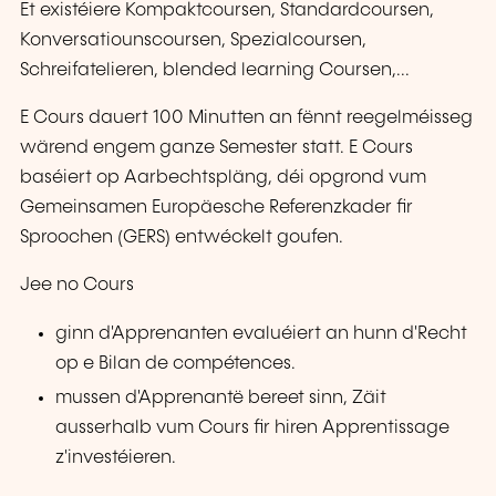
Et existéiere Kompaktcoursen, Standardcoursen,
Konversatiounscoursen, Spezialcoursen,
Schreifatelieren, blended learning Coursen,...
E Cours dauert 100 Minutten an fënnt reegelméisseg
wärend engem ganze Semester statt. E Cours
baséiert op Aarbechtspläng, déi opgrond vum
Gemeinsamen Europäesche Referenzkader fir
Sproochen (GERS) entwéckelt goufen.
Jee no Cours
ginn d'Apprenanten evaluéiert an hunn d'Recht
op e Bilan de compétences.
mussen d'Apprenantë bereet sinn, Zäit
ausserhalb vum Cours fir hiren Apprentissage
z'investéieren.