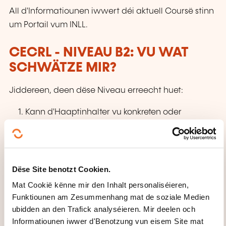
All d'Informatiounen iwwert déi aktuell Coursë stinn
um Portail vum INLL.
CECRL - NIVEAU B2: VU WAT
SCHWÄTZE MIR?
Jiddereen, deen dëse Niveau erreecht huet:
Kann d'Haaptinhalter vu konkreten oder
abstrakte Sujeten an engem komplexe Kontext
an och fachlech Diskussiounen op sengem
Spezialgebitt verstoen. Ka sech
esou spontan a fléissend verstännegen, datt e
Dëse Site benotzt Cookien.
Gespréich mat engem Mammesproochler fir
Mat Cookië kënne mir den Inhalt personaliséieren,
béid Säiten ouni Tensioune méiglech ass. Ka
Funktiounen am Zesummenhang mat de soziale Medien
ubidden an den Trafick analyséieren. Mir deelen och
sech kloer an
Informatiounen iwwer d'Benotzung vun eisem Site mat
detailléiert zu engem breede Spektrum un