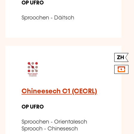
OP UFRO
Sproochen - Däitsch
ZH
Chineesech C1 (CECRL)
OP UFRO
Sproochen - Orientalesch
Sprooch - Chinesesch