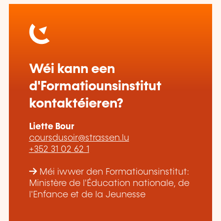
Wéi kann een
d'Formatiounsinstitut
kontaktéieren?
Liette Bour
coursdusoir@strassen.lu
+352 31 02 62 1
Méi iwwer den Formatiounsinstitut:
Ministère de l'Éducation nationale, de
l'Enfance et de la Jeunesse