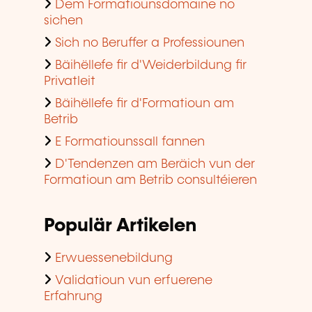
Dem Formatiounsdomaine no
sichen
Sich no Beruffer a Professiounen
Bäihëllefe fir d'Weiderbildung fir
Privatleit
Bäihëllefe fir d'Formatioun am
Betrib
E Formatiounssall fannen
D'Tendenzen am Beräich vun der
Formatioun am Betrib consultéieren
Populär Artikelen
Erwuessenebildung
Validatioun vun erfuerene
Erfahrung