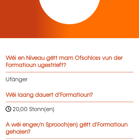
Wéi en Niveau gëtt mam Ofschloss vun der
Formatioun ugestrieft?
Ufänger
Wéi laang dauert d'Formatioun?
20,00 Stonn(en)
A wéi enger/n Sprooch(en) gëtt d'Formatioun
gehalen?