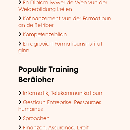
En Diplom iwwer de Wee vun der
Weiderbildung kréien
Kofinanzement vun der Formatioun
an de Betriber
Kompetenzebilan
En agreéiert Formatiounsinstitut
ginn
Populär Training
Beräicher
Informatik, Telekommunikatioun
Gestioun Entreprise, Ressources
humaines
Sproochen
Finanzen, Assurance, Droit