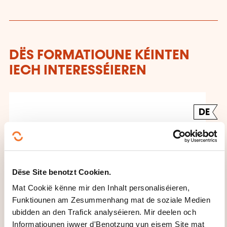
DËS FORMATIOUNE KÉINTEN
IECH INTERESSÉIEREN
DE
Einstieg in die digitale
Dëse Site benotzt Cookien.
Fotografie - Débutant (AR-
Mat Cookië kënne mir den Inhalt personaliséieren,
PHOT-46)
Funktiounen am Zesummenhang mat de soziale Medien
ubidden an den Trafick analyséieren. Mir deelen och
Informatiounen iwwer d'Benotzung vun eisem Site mat
ESCH-SUR-ALZETTE