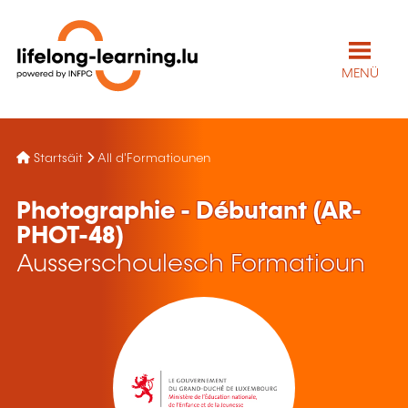
MENÜ
Startsäit
All d'Formatiounen
Photographie - Débutant (AR-
PHOT-48)
Ausserschoulesch Formatioun