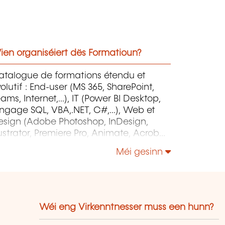
ien organiséiert dës Formatioun?
atalogue de formations étendu et
olutif : End-user (MS 365, SharePoint,
ams, Internet,...), IT (Power BI Desktop,
ngage SQL, VBA,.NET, C#,...), Web et
esign (Adobe Photoshop, InDesign,
lustrator, Premiere Pro, Animate, Acrobat
o, After Effects, HTML, Javascript,...),
Méi gesinn
roject Management (MS Project)
Wéi eng Virkenntnesser muss een hunn?