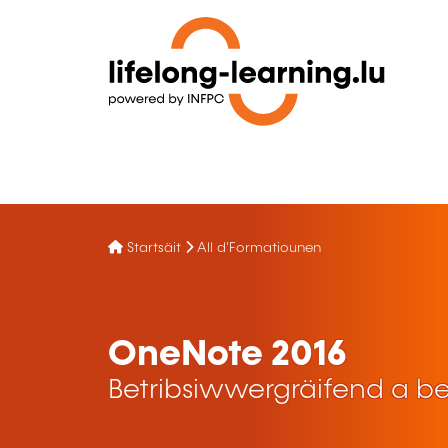
Startsäit
All d'Formatiounen
OneNote 2016
Betribsiwwergräifend a be