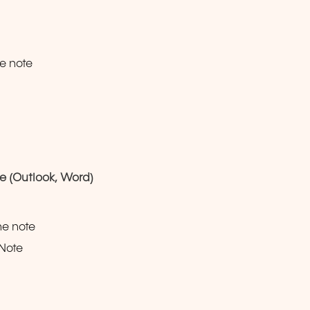
ne note
e (Outlook, Word)
ne note
eNote