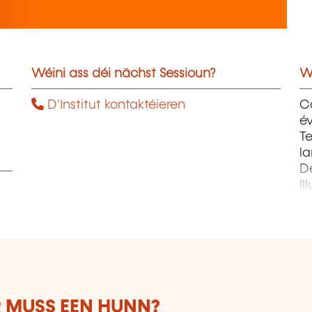
Wéini ass déi nächst Sessioun?
W
D'Institut kontaktéieren
C
év
Te
la
D
Il
Pr
P
 MUSS EEN HUNN?