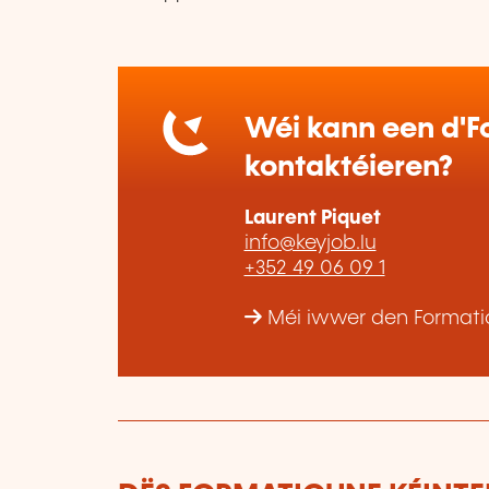
Wéi kann een d'Fo
kontaktéieren?
Laurent Piquet
info@keyjob.lu
+352 49 06 09 1
Méi iwwer den Formatio