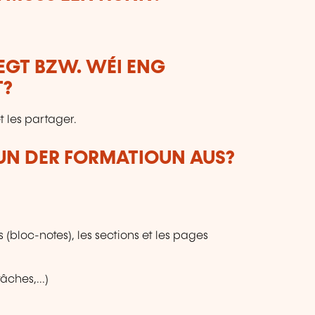
LEGT BZW. WÉI ENG
T?
t les partager.
VUN DER FORMATIOUN AUS?
(bloc-notes), les sections et les pages
âches,...)